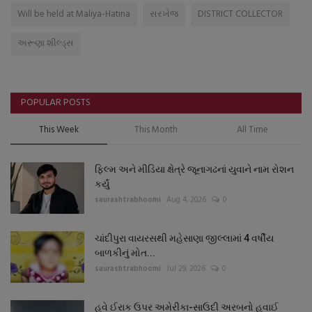
Will be held at Maliya-Hatina
સરખેજ
DISTRICT COLLECTOR
અરૂણા શીલ્ડ્સ
POPULAR POSTS
This Week
This Month
All Time
ફિલ્મ અને મીડિયા ક્ષેત્રે જૂનાગઢનાં યુવાને નામ રોશન
કર્યું
saurashtrabhoomi
Aug 4, 2026
0
ચાંદીપુરા વાયરસથી મહેસાણા જીલ્લામાં 4 વર્ષીય
બાળકીનું મોત...
saurashtrabhoomi
Jul 29, 2026
0
હવે ઈરાક ઉપર અમેરીકા-સાઉદી અરબનો હવાઈ