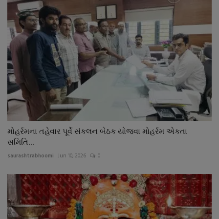
મોહર્રમના તહેવાર પૂર્વે સંકલન બેઠક યોજવા મોહર્રમ એકતા
સમિતિ...
saurashtrabhoomi
Jun 10, 2026
0