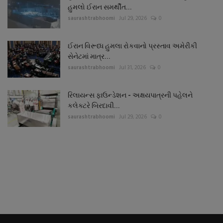
હુમલો ઈરાન સમર્થીત...
saurashtrabhoomi
Jul 29, 2026
0
ઈરાન વિરૂધ્ધ હુમલા રોકવાનો પ્રસ્તાવ અમેરીકી
સેનેટમાં માત્ર...
saurashtrabhoomi
Jul 31, 2026
0
રિલાયન્સ ફાઉન્ડેશન - અક્ષયપાત્રની પહેલને
કલેક્ટરે બિરદાવી...
saurashtrabhoomi
Jul 29, 2026
0