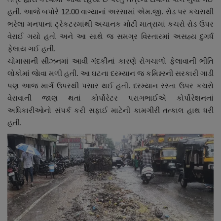
નાણાંકીય સમાચાર
હતી. આજે બપોરે 12.00 વાગ્યાનાં અરસામાં એમ.જી. રોડ પર કચરાથી
ભરેલા મનપાનાં ટ્રેકટરમાંથી અચાનક મોટી માત્રામાં કચરો રોડ ઉપર
સ્થાનિક સમાચાર
વેરાઈ ગયો હતો અને આ સાથે જ સમગ્ર વિસ્તારમાં અસહ્ય દુગર્ધ
ફેલાય ગઈ હતી.
સ્પોર્ટ્સ
ચોમાસાની સીઝનમાં આવી ગંદકીનાં કારણે રોગચાળો ફેલાવાની ભીતિ
લોકોમાં જાેવા મળી હતી. આ ઘટના દરમ્યાન જ કમિશ્નરની સરકારી ગાડી
પણ આજ માર્ગ ઉપરથી પસાર થઈ હતી. દરમ્યાન રસ્તા ઉપર કચરો
રાશિફળ
વેરાવાની જાણ થતાં કોર્પોરેટર પરાગભાઈએ કોર્પોરેશનનાં
અધિકારીઓનો સંપર્ક કરી સફાઈ માટેની કામગીરી તત્કાલ હાથ ધરી
ગુનાખોરી
હતી.
બોલિવૂડ
સ્વાસ્થ્ય