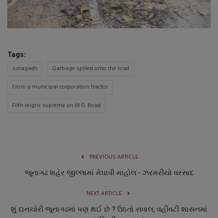
Tags:
Junagadh
Garbage spilled onto the road
From a municipal corporation tractor
Filth reigns supreme on M.G. Road
PREVIOUS ARTICLE
જૂનાગઢ શહેર જીલ્લામાં મેઘાવી માહોલ - ઝરમરીયો વરસાદ
NEXT ARTICLE
શું દાનચોરી જૂનાગઢમાં પણ થઈ છે ? ઉઠતો સવાલ, વહીવટી શાસનમાં