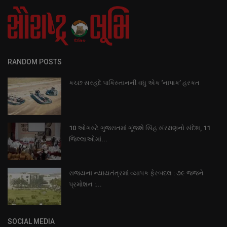
RANDOM POSTS
કચ્છ સરહદે પાકિસ્તાનની વધુ એક ‘નાપાક’ હરકત
10 ઓગસ્ટે ગુજરાતમાં ગૂંજશે સિંહ સંરક્ષણનો સંદેશ, 11
જિલ્લાઓમાં...
રાજયના ન્યાયતંત્રમાં વ્યાપક ફેરબદલ : ૭૯ જજને
પ્રમોશન :...
SOCIAL MEDIA