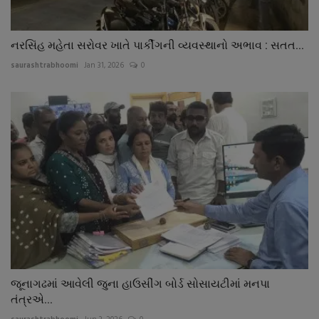
નરસિંહ મહેતા સરોવર ખાતે પાર્કીંગની વ્યવસ્થાનો અભાવ : સતત...
saurashtrabhoomi
Jan 31, 2026
0
જૂનાગઢમાં આવેલી જુના હાઉસીંગ બોર્ડ સોસાયટીમાં મનપા
તંત્રએ...