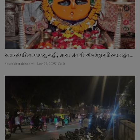
સત્તા-સંપત્તિના લાલચુ નહી, સાચા સંતની અંબાજી મંદિરનાં મહંત...
saurashtrabhoomi
Nov 27, 2025
0