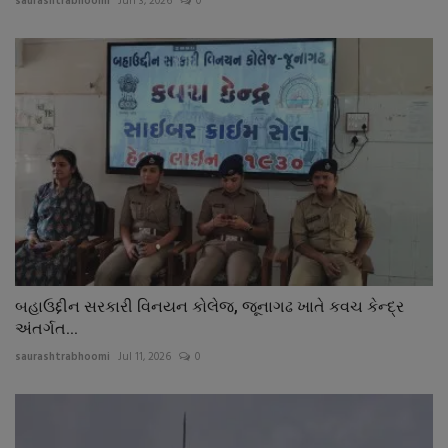
saurashtrabhoomi
Jun 3, 2026
0
બહાઉદ્દીન સરકારી વિનયન કોલેજ, જૂનાગઢ ખાતે કવચ કેન્દ્ર
અંતર્ગત...
saurashtrabhoomi
Jul 11, 2026
0