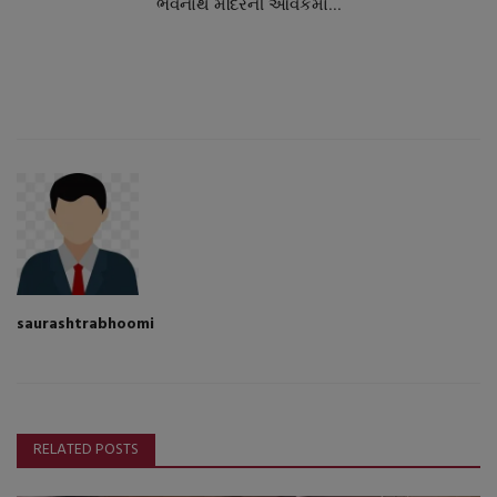
ભવનાથ મંદિરની આવકમાં...
saurashtrabhoomi
RELATED POSTS