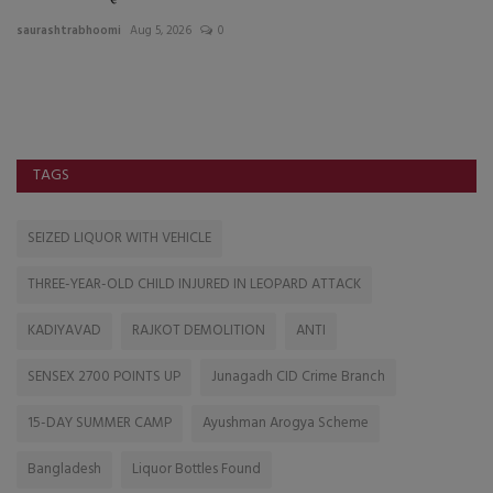
saurashtrabhoomi
Aug 5, 2026
0
sa
TAGS
SEIZED LIQUOR WITH VEHICLE
THREE-YEAR-OLD CHILD INJURED IN LEOPARD ATTACK
KADIYAVAD
RAJKOT DEMOLITION
ANTI
SENSEX 2700 POINTS UP
Junagadh CID Crime Branch
15-DAY SUMMER CAMP
Ayushman Arogya Scheme
Bangladesh
Liquor Bottles Found