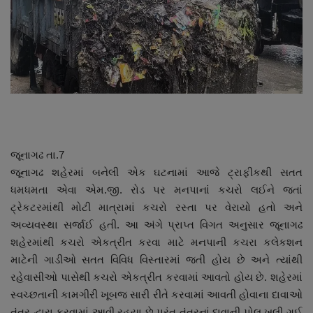
About Author
Contact
Dipotsav Special
આંતરરાષ્ટ્રીય
રાષ્ટ્રીય
જૂનાગઢ તા.7
જૂનાગઢ શહેરમાં બનેલી એક ઘટનામાં આજે ટ્રાફીકથી સતત
ગુજરાત
ધમધમતા એવા એમ.જી. રોડ પર મનપાનાં કચરો લઈને જતાં
ટ્રેકટરમાંથી મોટી માત્રામાં કચરો રસ્તા પર વેરાયો હતો અને
જુનાગઢ
અવ્યવસ્થા સર્જાઈ હતી. આ અંગે પ્રાપ્ત વિગત અનુસાર જૂનાગઢ
શહેરમાંથી કચરો એકત્રીત કરવા માટે મનપાની કચરા કલેકશન
Support US
માટેની ગાડીઓ સતત વિવિધ વિસ્તારમાં જતી હોય છે અને ત્યાંથી
રહેવાસીઓ પાસેથી કચરો એકત્રીત કરવામાં આવતો હોય છે. શહેરમાં
બજારના સમાચાર
સ્વચ્છતાની કામગીરી ખૂબજ સારી રીતે કરવામાં આવતી હોવાના દાવાઓ
તંત્ર દ્વારા કરવામાં આવી રહયા છે પરંતુ તંત્રનાં દાવાની પોલ ખુલી ગઈ