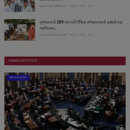
saurashtrabhoomi
Aug 6, 2026
0
ગુજરાતની 289 સરકારી ITIમાં રાજ્યવ્યાપી વૃક્ષારોપણ
અભિયાન,...
saurashtrabhoomi
Aug 6, 2026
0
RANDOM POSTS
આંતરરાષ્ટ્રીય