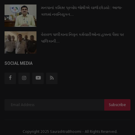
મનપાનાં કમિશ્નર પ્રબોધ જાેષીએ ચાર્જ છોડયો : આજ-
કાલમાં નવનિયુકત...
વેરાવળ પાલીકાના નિવૃત કર્મચારીઓના હક્કના પૈસા પર
પાલિકાની...
SOCIAL MEDIA
Subscribe
Copyright 2025 SaurashtraBhoomi - All Rights Reserved.