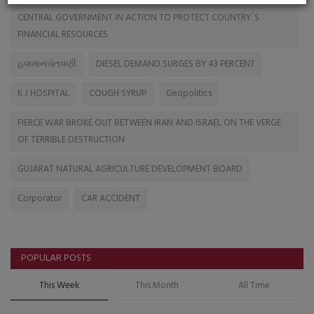
CENTRAL GOVERNMENT IN ACTION TO PROTECT COUNTRY`S
FINANCIAL RESOURCES
હવામાનચેતવણી
DIESEL DEMAND SURGES BY 43 PERCENT
K J HOSPITAL
COUGH SYRUP
Geopolitics
FIERCE WAR BROKE OUT BETWEEN IRAN AND ISRAEL ON THE VERGE
OF TERRIBLE DESTRUCTION
GUJARAT NATURAL AGRICULTURE DEVELOPMENT BOARD
Corporator
CAR ACCIDENT
POPULAR POSTS
This Week
This Month
All Time