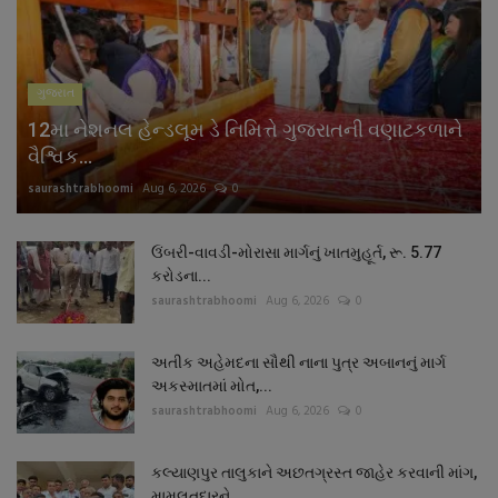
નાણાંકીય સમાચાર
સ્થાનિક સમાચાર
ગુજરાત
12મા નેશનલ હેન્ડલૂમ ડે નિમિત્તે ગુજરાતની વણાટકળાને
સ્પોર્ટ્સ
વૈશ્વિક...
saurashtrabhoomi
Aug 6, 2026
0
રાશિફળ
ગુનાખોરી
ઉંબરી-વાવડી-મોરાસા માર્ગનું ખાતમુહૂર્ત, રૂ. 5.77
કરોડના...
saurashtrabhoomi
Aug 6, 2026
0
બોલિવૂડ
અતીક અહેમદના સૌથી નાના પુત્ર અબાનનું માર્ગ
સ્વાસ્થ્ય
અકસ્માતમાં મોત,...
saurashtrabhoomi
Aug 6, 2026
0
કલ્યાણપુર તાલુકાને અછતગ્રસ્ત જાહેર કરવાની માંગ,
મામલતદારને...