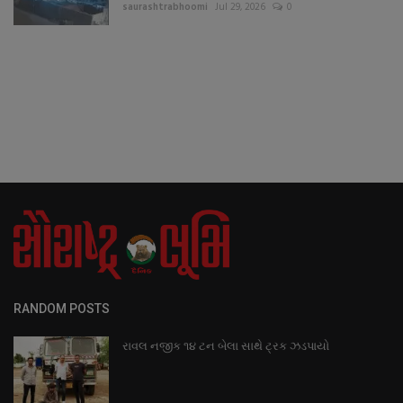
saurashtrabhoomi
Jul 29, 2026
0
RANDOM POSTS
રાવલ નજીક ૧૪ ટન બેલા સાથે ટ્રક ઝડપાયો