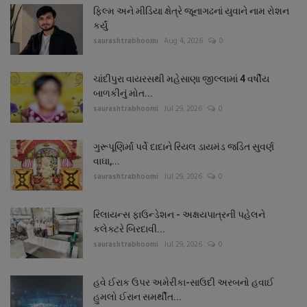
ફિલ્મ અને મીડિયા ક્ષેત્રે જૂનાગઢનાં યુવાને નામ રોશન
કર્યું
saurashtrabhoomi
Aug 4, 2026
0
ચાંદીપુરા વાયરસથી મહેસાણા જીલ્લામાં 4 વર્ષીય
બાળકીનું મોત...
saurashtrabhoomi
Jul 29, 2026
0
ગુરૂપૂણિર્માં પર્વે દાદાને રિયલ ડાયમંડ જડિત સુવર્ણ
વાઘા,...
saurashtrabhoomi
Jul 29, 2026
0
રિલાયન્સ ફાઉન્ડેશન - અક્ષયપાત્રની પહેલને
કલેક્ટરે બિરદાવી...
saurashtrabhoomi
Jul 29, 2026
0
હવે ઈરાક ઉપર અમેરીકા-સાઉદી અરબનો હવાઈ
હુમલો ઈરાન સમર્થીત...