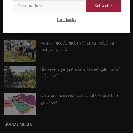
Subscribe
નાણાંકીય સમાચાર
No, thanks
સ્થાનિક સમાચાર
RANDOM POSTS
સ્પોર્ટ્સ
જૂનાગઢ આઈ.ટી.આઈ. (મહિલા) ખાતે વૃક્ષારોપણ
કાર્યક્રમ યોજાયો
રાશિફળ
ગુનાખોરી
ગીર અભ્યારણ્ય ફરતે ચાલતા ગેરકાયદે હોસ્પિટાલીટી
યુનિટો સામે...
બોલિવૂડ
ઈરાને અખાતના દેશોને ધમકી આપી : જાે અમેરીકાએ
સ્વાસ્થ્ય
હુમલો કર્યો...
SOCIAL MEDIA