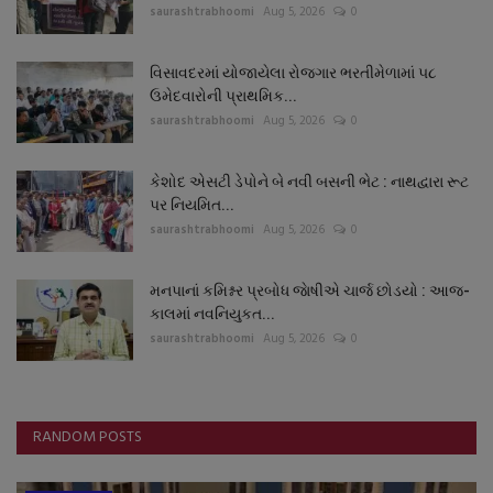
saurashtrabhoomi
Aug 5, 2026
0
વિસાવદરમાં યોજાયેલા રોજગાર ભરતીમેળામાં ૫૮
ઉમેદવારોની પ્રાથમિક...
saurashtrabhoomi
Aug 5, 2026
0
કેશોદ એસટી ડેપોને બે નવી બસની ભેટ : નાથદ્વારા રૂટ
પર નિયમિત...
saurashtrabhoomi
Aug 5, 2026
0
મનપાનાં કમિશ્નર પ્રબોધ જાેષીએ ચાર્જ છોડયો : આજ-
કાલમાં નવનિયુકત...
saurashtrabhoomi
Aug 5, 2026
0
RANDOM POSTS