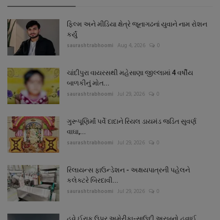
ફિલ્મ અને મીડિયા ક્ષેત્રે જૂનાગઢનાં યુવાને નામ રોશન
કર્યું
saurashtrabhoomi
Aug 4, 2026
0
ચાંદીપુરા વાયરસથી મહેસાણા જીલ્લામાં 4 વર્ષીય
બાળકીનું મોત...
saurashtrabhoomi
Jul 29, 2026
0
ગુરૂપૂણિર્માં પર્વે દાદાને રિયલ ડાયમંડ જડિત સુવર્ણ
વાઘા,...
saurashtrabhoomi
Jul 29, 2026
0
રિલાયન્સ ફાઉન્ડેશન - અક્ષયપાત્રની પહેલને
કલેક્ટરે બિરદાવી...
saurashtrabhoomi
Jul 29, 2026
0
હવે ઈરાક ઉપર અમેરીકા-સાઉદી અરબનો હવાઈ