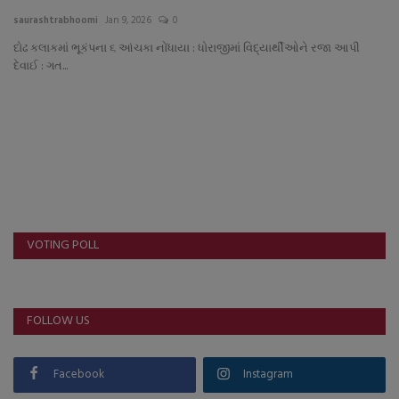
About Author
saurashtrabhoomi
Jan 9, 2026
0
દોઢ કલાકમાં ભૂકંપના ૬ આંચકા નોંધાયા : ધોરાજીમાં વિદ્યાર્થીઓને રજા આપી
Contact
દેવાઈ : ગત...
Dipotsav Special
આંતરરાષ્ટ્રીય
રાષ્ટ્રીય
ગુજરાત
VOTING POLL
જુનાગઢ
FOLLOW US
Support US
બજારના સમાચાર
Facebook
Instagram