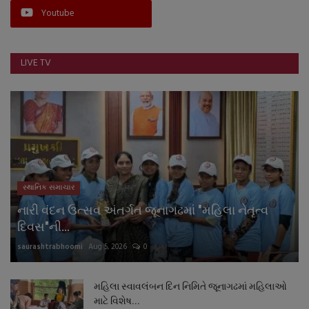
Youtube
નાણાંકીય સમાચાર
સ્થાનિક સમાચાર
LIVE TV
સ્પોર્ટ્સ
રાશિફળ
ગુનાખોરી
સ્થાનિક સમાચાર
બોલિવૂડ
નારી વંદન ઉત્સવ અંતર્ગત જૂનાગઢમાં "મહિલા નેતૃત્વ
સ્વાસ્થ્ય
દિવસ"ની...
saurashtrabhoomi
Aug 5, 2026
0
મહિલા સ્વાવલંબન દિન નિમિતે જૂનાગઢમાં મહિલાઓ
માટે વિશેષ...