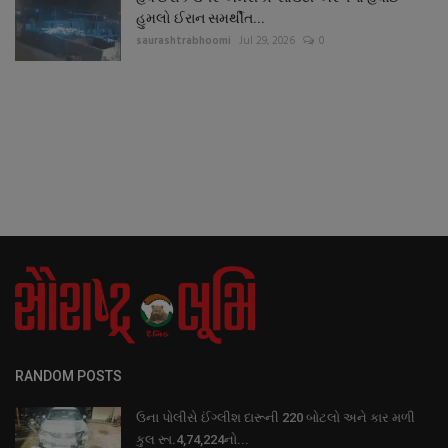
હુમલો ઈરાન સમર્થીત...
saurashtrabhoomi
Jul 29, 2026
0
RANDOM POSTS
ઉના પોલીસે ઈંગ્લીશ દારૂની 220 બોટલો અને કાર મળી
કુલ રૂા.4,74,224નો...