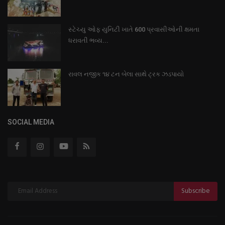
સ્ટેચ્યુ ઓફ યુનિટી ખાતે 600 પ્રવાસીઓની ક્ષમતા
ધરાવતી ભવ્ય...
રાવલ નજીક ૧૪ ટન બેલા સાથે ટ્રક ઝડપાયો
SOCIAL MEDIA
Subscribe