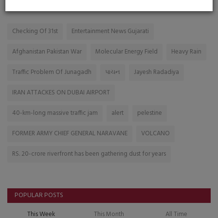
TAGS
Checking Of 31st
Entertainment News Gujarati
Afghanistan Pakistan War
Molecular Energy Field
Heavy Rain
Traffic Problem Of Junagadh
પાચન
Jayesh Radadiya
IRAN ATTACKES ON DUBAI AIRPORT
40-km-long massive traffic jam
alert
pelestine
FORMER ARMY CHIEF GENERAL NARAVANE
VOLCANO
RS. 20-crore riverfront has been gathering dust for years
POPULAR POSTS
This Week
This Month
All Time