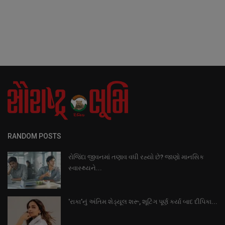
RANDOM POSTS
રોજિંદા જીવનમાં તણાવ વધી રહ્યો છે? જાણો માનસિક
સ્વાસ્થ્યને...
'રાકા'નું અંતિમ શેડ્યૂલ શરૂ, શૂટિંગ પૂર્ણ કર્યા બાદ દીપિકા...