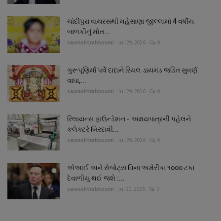
ચાંદીપુરા વાયરસથી મહેસાણા જીલ્લામાં 4 વર્ષીય
બાળકીનું મોત...
saurashtrabhoomi
Jul 29, 2026
0
ગુરૂપૂણિર્માં પર્વે દાદાને રિયલ ડાયમંડ જડિત સુવર્ણ
વાઘા,...
saurashtrabhoomi
Jul 29, 2026
0
રિલાયન્સ ફાઉન્ડેશન - અક્ષયપાત્રની પહેલને
કલેક્ટરે બિરદાવી...
saurashtrabhoomi
Jul 29, 2026
0
એઆઈ અને રોબોટ્સ વિના અમેરીકા ૧૦૦૦ ટકા
દેવાળીયુ થઈ જશે :...
saurashtrabhoomi
Jul 30, 2026
0