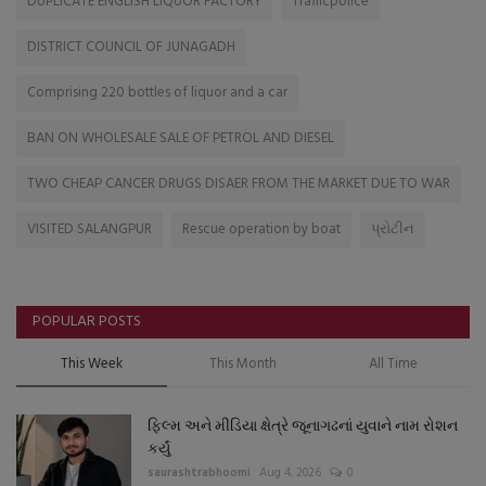
DUPLICATE ENGLISH LIQUOR FACTORY
Trafficpolice
DISTRICT COUNCIL OF JUNAGADH
Comprising 220 bottles of liquor and a car
BAN ON WHOLESALE SALE OF PETROL AND DIESEL
TWO CHEAP CANCER DRUGS DISAER FROM THE MARKET DUE TO WAR
VISITED SALANGPUR
Rescue operation by boat
પ્રોટીન
POPULAR POSTS
This Week
This Month
All Time
ફિલ્મ અને મીડિયા ક્ષેત્રે જૂનાગઢનાં યુવાને નામ રોશન
કર્યું
saurashtrabhoomi
Aug 4, 2026
0