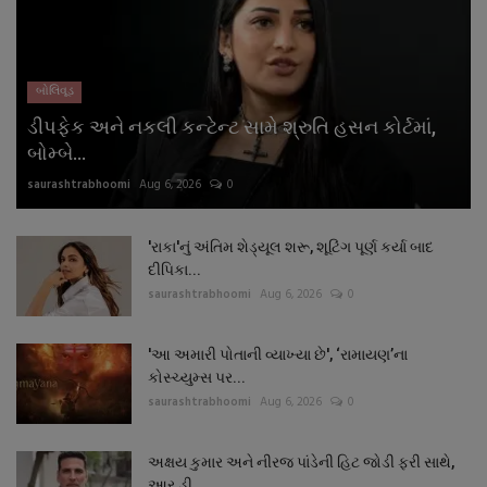
નાણાંકીય સમાચાર
સ્થાનિક સમાચાર
બોલિવૂડ
ડીપફેક અને નકલી કન્ટેન્ટ સામે શ્રુતિ હસન કોર્ટમાં,
સ્પોર્ટ્સ
બોમ્બે...
saurashtrabhoomi
Aug 6, 2026
0
રાશિફળ
ગુનાખોરી
'રાકા'નું અંતિમ શેડ્યૂલ શરૂ, શૂટિંગ પૂર્ણ કર્યા બાદ
દીપિકા...
saurashtrabhoomi
Aug 6, 2026
0
બોલિવૂડ
'આ અમારી પોતાની વ્યાખ્યા છે', ‘રામાયણ’ના
સ્વાસ્થ્ય
કોસ્ચ્યુમ્સ પર...
saurashtrabhoomi
Aug 6, 2026
0
અક્ષય કુમાર અને નીરજ પાંડેની હિટ જોડી ફરી સાથે,
આર.ડી....