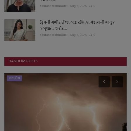
saurashtrabhoomi
Aug 6, 2026
0
હિપની ગંભીર ઈજા બાદ રશ્મિકા મંદાનાની ભાવુક
કબૂલાત, 'શરીર...
saurashtrabhoomi
Aug 6, 2026
0
RANDOM POSTS
રાષ્ટ્રીય