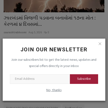
ઝારખંડમાં વિજળી પડવાના બનાવોમાં ૧૭ના મોત :
ઓ
કેરળમાં ૪ દિવસમાં...
મન
saurashtrabhoomi
Aug 5, 2026
0
sa
JOIN OUR NEWSLETTER
Join our subscribers list to get the latest news, updates and
TAGS
special offers directly in your inbox
DHRAM DWAJA
Another achievement of Gujarat
Subscribe
Delhi High Court
Startup
Petrol-Diesel Price
No, thanks
Low-pressure area has formed in the Bay of Bengal