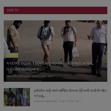
નાણાંકીય સમાચાર
LIVE TV
સ્થાનિક સમાચાર
સ્પોર્ટ્સ
રાશિફળ
ગુજરાત
ગુનાખોરી
કચ્છના રણમાં 100થી વધુ માનવ હાડપિંજરો મળ્યા,
બોલિવૂડ
પ્રાચીન વસાહતના...
saurashtrabhoomi
Aug 8, 2026
0
સ્વાસ્થ્ય
હર્ષવર્ધન રાણે અને સંજિદા શેખના ડેટિંગની ચર્ચાએ જોર
પકડ્યું,...
saurashtrabhoomi
Aug 8, 2026
0