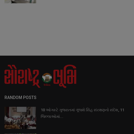
RANDOM POSTS
10 ઓગસ્ટે ગુજરાતમાં ગૂંજશે સિંહ સંરક્ષણનો સંદેશ, 11
જિલ્લાઓમાં...