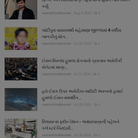
કર્યું
saurashtrabhoomi
Aug 4, 2026
0
ચાંદીપુરા વાયરસથી મહેસાણા જીલ્લામાં 4 વર્ષીય
બાળકીનું મોત...
saurashtrabhoomi
Jul 29, 2026
0
ઈરાન વિરૂધ્ધ હુમલા રોકવાનો પ્રસ્તાવ અમેરીકી
સેનેટમાં માત્ર...
saurashtrabhoomi
Jul 31, 2026
0
હવે ઈરાક ઉપર અમેરીકા-સાઉદી અરબનો હવાઈ
હુમલો ઈરાન સમર્થીત...
saurashtrabhoomi
Jul 29, 2026
0
રિલાયન્સ ફાઉન્ડેશન - અક્ષયપાત્રની પહેલને
કલેક્ટરે બિરદાવી...
saurashtrabhoomi
Jul 29, 2026
0