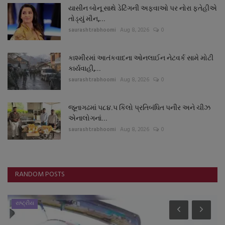
યાસીન બોનૂ સાથે ડેટિંગની અફવાઓ પર નોરા ફતેહીએ
તોડ્યું મૌન,...
saurashtrabhoomi
Aug 8, 2026
0
કાશ્મીરમાં આતંકવાદના ઓનલાઈન નેટવર્ક સામે મોટી
કાર્યવાહી,...
saurashtrabhoomi
Aug 8, 2026
0
જૂનાગઢમાં ૫૮૪.૫ કિલો પ્રતિબંધિત પનીર અને ચીઝ
એનાલોગનાં...
saurashtrabhoomi
Aug 8, 2026
0
RANDOM POSTS
રાષ્ટ્રીય