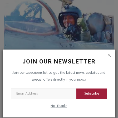
ભાવના કંઠ ભારતીય વાયુ દળની પહેલી મહિલા
ક
JOIN OUR NEWSLETTER
‘ટોપગન‘ બની
ઉ
Join our subscribers list to get the latest news, updates and
saurashtrabhoomi
Aug 8, 2026
0
sa
special offers directly in your inbox
જિ
સન્
Subscribe
No, thanks
TAGS