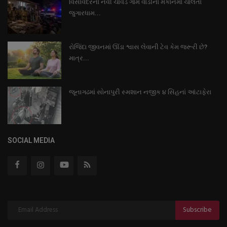
વિસાવદરનાં નવી ચાવંડ ગામે વાડીનાં મકાનમાં ચાલતા
જુગારધામ...
રોજિંદા જીવનમાં ઊંડા શ્વાસ લેવાની ટેવ કેમ જરૂરી છે?
માત્ર...
જૂનાગઢમાં સોનાપુરી સ્મશાન નજીક ૪ સિંહનાં આંટાફેરા
SOCIAL MEDIA
Subscribe