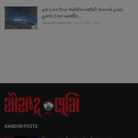
હવે ઈરાક ઉપર અમેરીકા-સાઉદી અરબનો હવાઈ
હુમલો ઈરાન સમર્થીત...
saurashtrabhoomi
Jul 29, 2026
0
RANDOM POSTS