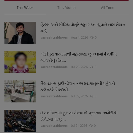
This Week
This Month
All Time
ફિલ્મ અને મીડિયા ક્ષેત્રે જૂનાગઢનાં યુવાને નામ રોશન
કર્યું
saurashtrabhoomi
Aug 4, 2026
0
ચાંદીપુરા વાયરસથી મહેસાણા જીલ્લામાં 4 વર્ષીય
બાળકીનું મોત...
saurashtrabhoomi
Jul 29, 2026
0
રિલાયન્સ ફાઉન્ડેશન - અક્ષયપાત્રની પહેલને
કલેક્ટરે બિરદાવી...
saurashtrabhoomi
Jul 29, 2026
0
ઈરાન વિરૂધ્ધ હુમલા રોકવાનો પ્રસ્તાવ અમેરીકી
સેનેટમાં માત્ર...
saurashtrabhoomi
Jul 31, 2026
0