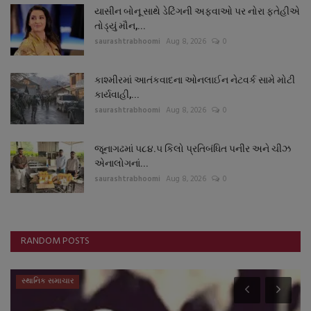
યાસીન બોનૂ સાથે ડેટિંગની અફવાઓ પર નોરા ફતેહીએ
તોડ્યું મૌન,...
saurashtrabhoomi
Aug 8, 2026
0
કાશ્મીરમાં આતંકવાદના ઓનલાઈન નેટવર્ક સામે મોટી
કાર્યવાહી,...
saurashtrabhoomi
Aug 8, 2026
0
જૂનાગઢમાં ૫૮૪.૫ કિલો પ્રતિબંધિત પનીર અને ચીઝ
એનાલોગનાં...
saurashtrabhoomi
Aug 8, 2026
0
RANDOM POSTS
સ્થાનિક સમાચાર