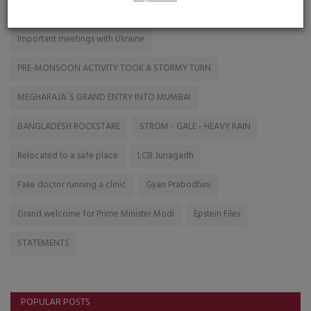
PRESIDENT
ILLEGAL PARKING
RajkotNews
Important meetings with Ukraine
PRE-MONSOON ACTIVITY TOOK A STORMY TURN
MEGHARAJA`S GRAND ENTRY INTO MUMBAI
BANGLADESH ROCKSTARE
STROM - GALE - HEAVY RAIN
Relocated to a safe place
LCB Junagadh
Fake doctor running a clinic
Gyan Prabodhini
Grand welcome for Prime Minister Modi
Epstein Files
STATEMENTS
POPULAR POSTS