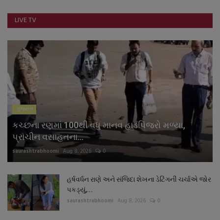
નાણાંકીય સમાચાર
LIVE TV
સ્થાનિક સમાચાર
સ્પોર્ટ્સ
રાશિફળ
ગુજરાત
ગુનાખોરી
કચ્છના રણમાં 100થી વધુ માનવ હાડપિંજરો મળ્યા,
બોલિવૂડ
પ્રાચીન વસાહતના...
saurashtrabhoomi
Aug 8, 2026
0
સ્વાસ્થ્ય
હર્ષવર્ધન રાણે અને સંજિદા શેખના ડેટિંગની ચર્ચાએ જોર
પકડ્યું,...
saurashtrabhoomi
Aug 8, 2026
0