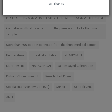
TAGS
No, thanks
PIECES OF RIBS AND A HALF-EATEN HEAD WERE FOUND AT THE SCENE
Cannabis worth lakhs seized from the premises of Jodia Hanuman
Temple
More than 200 people benefited from the three medical camps
HungerStrike
Threat of agitation
KEDARNATH
NDRF Rescue
NARAYAN SAI
Jalram Jaynti Celebration
District Vibrant Summit
President of Russia
Special Intensive Revision (SIR)
MISSILE
SchoolEvent
ANTI