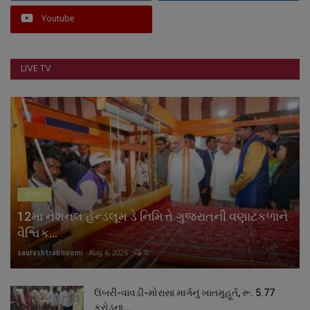
નાણાંકીય સમાચાર
Youtube
સ્થાનિક સમાચાર
LIVE TV
સ્પોર્ટ્સ
રાશિફળ
ગુનાખોરી
બોલિવૂડ
ગુજરાત
12મા નેશનલ હેન્ડલૂમ ડે નિમિત્તે ગુજરાતની વણાટકળાને
સ્વાસ્થ્ય
વૈશ્વિક...
saurashtrabhoomi
Aug 6, 2026
0
ઉંબરી-વાવડી-મોરાસા માર્ગનું ખાતમુહૂર્ત, રૂ. 5.77
કરોડના...