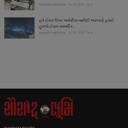
saurashtrabhoomi
Jul 29, 2026
0
હવે ઈરાક ઉપર અમેરીકા-સાઉદી અરબનો હવાઈ
હુમલો ઈરાન સમર્થીત...
saurashtrabhoomi
Jul 29, 2026
0