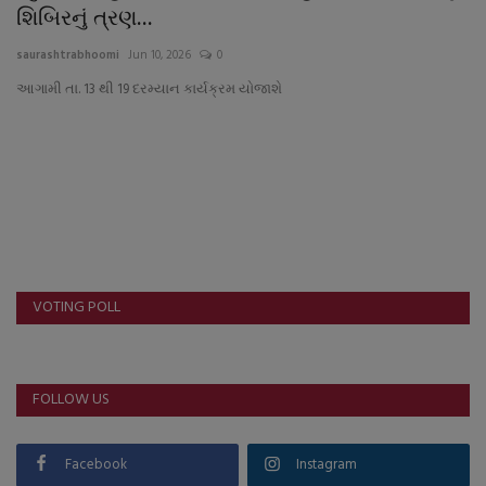
About Author
શિબિરનું ત્રણ...
saurashtrabhoomi
Jun 10, 2026
0
Contact
આગામી તા. 13 થી 19 દરમ્યાન કાર્યક્રમ યોજાશે
Dipotsav Special
આંતરરાષ્ટ્રીય
રાષ્ટ્રીય
ગુજરાત
VOTING POLL
જુનાગઢ
FOLLOW US
Support US
બજારના સમાચાર
Facebook
Instagram