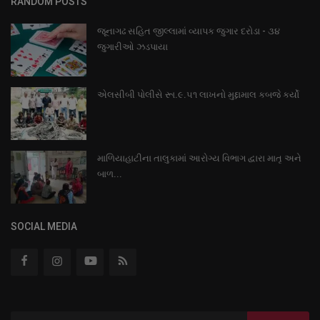
RANDOM POSTS
જૂનાગઢ સહિત જીલ્લામાં વ્યાપક જુગાર દરોડા - ૩૪
જુગારીઓ ઝડપાયા
એલસીબી પોલીસે રૂા.૯.૫૧ લાખનો મુદ્દામાલ કબજે કર્યો
માળિયાહાટીના તાલુકામાં આરોગ્ય વિભાગ દ્વારા માતૃ અને
બાળ...
SOCIAL MEDIA