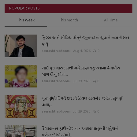
POPULAR POSTS
This Week
This Month
All Time
ફિલ્મ અને મીડિયા ક્ષેત્રે જૂનાગઢનાં યુવાને નામ રોશન
કર્યું
saurashtrabhoomi
Aug 4, 2026
0
ચાંદીપુરા વાયરસથી મહેસાણા જીલ્લામાં 4 વર્ષીય
બાળકીનું મોત...
saurashtrabhoomi
Jul 29, 2026
0
ગુરૂપૂણિર્માં પર્વે દાદાને રિયલ ડાયમંડ જડિત સુવર્ણ
વાઘા,...
saurashtrabhoomi
Jul 29, 2026
0
રિલાયન્સ ફાઉન્ડેશન - અક્ષયપાત્રની પહેલને
કલેક્ટરે બિરદાવી...