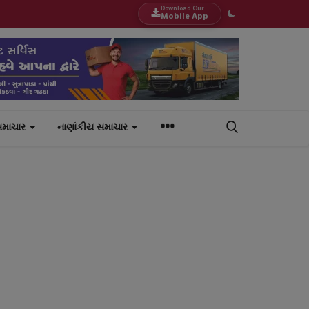
Download Our
Mobile App
સમાચાર
નાણાંકીય સમાચાર