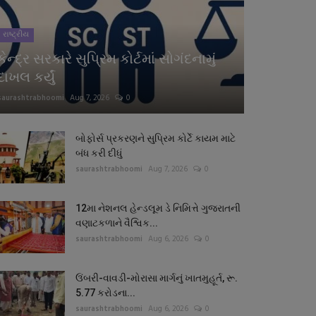
રાષ્ટ્રીય
કેન્દ્ર સરકારે સુપ્રિમ કોર્ટમાં સોગંદનામું
દાખલ કર્યું
saurashtrabhoomi
Aug 7, 2026
0
બોફોર્સ પ્રકરણને સુપ્રિમ કોર્ટે કાયમ માટે
બંધ કરી દીધું
saurashtrabhoomi
Aug 7, 2026
0
12મા નેશનલ હેન્ડલૂમ ડે નિમિત્તે ગુજરાતની
વણાટકળાને વૈશ્વિક...
saurashtrabhoomi
Aug 6, 2026
0
ઉંબરી-વાવડી-મોરાસા માર્ગનું ખાતમુહૂર્ત, રૂ.
5.77 કરોડના...
saurashtrabhoomi
Aug 6, 2026
0