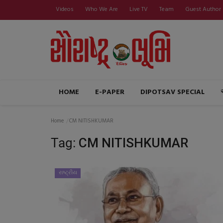
Videos
Who We Are
Live TV
Team
Guest Author
HOME
E-PAPER
DIPOTSAV SPECIAL
Home
CM NITISHKUMAR
Tag:
CM NITISHKUMAR
રાષ્ટ્રીય