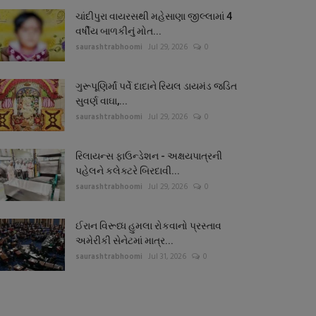
ચાંદીપુરા વાયરસથી મહેસાણા જીલ્લામાં 4
વર્ષીય બાળકીનું મોત...
saurashtrabhoomi
Jul 29, 2026
0
ગુરૂપૂણિર્માં પર્વે દાદાને રિયલ ડાયમંડ જડિત
સુવર્ણ વાઘા,...
saurashtrabhoomi
Jul 29, 2026
0
રિલાયન્સ ફાઉન્ડેશન - અક્ષયપાત્રની
પહેલને કલેક્ટરે બિરદાવી...
saurashtrabhoomi
Jul 29, 2026
0
ઈરાન વિરૂધ્ધ હુમલા રોકવાનો પ્રસ્તાવ
અમેરીકી સેનેટમાં માત્ર...
saurashtrabhoomi
Jul 31, 2026
0