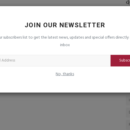
ોડો:
માળિયાહાટીના તાલુકામાં આરોગ્ય વિભાગ
વ
દ્વારા માતૃ અને બાળ...
અ
saurashtrabhoomi
Aug 4, 2026
0
sa
JOIN OUR NEWSLETTER
આંગણવાડી મુલાકાત, જૂથ ચર્ચા અને IEC પ્રચાર-પ્રસાર કરાયો
ભા
બધ
ur subscribers list to get the latest news, updates and special offers directly 
inbox
Subsc
No, thanks