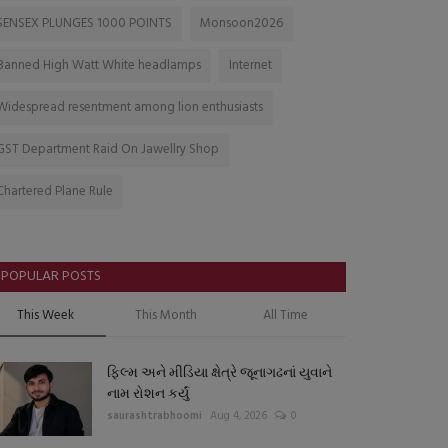
SENSEX PLUNGES 1000 POINTS
Monsoon2026
Banned High Watt White headlamps
Internet
Widespread resentment among lion enthusiasts
GST Department Raid On Jawellry Shop
Chartered Plane Rule
POPULAR POSTS
This Week
This Month
All Time
ફિલ્મ અને મીડિયા ક્ષેત્રે જૂનાગઢનાં યુવાને
નામ રોશન કર્યું
saurashtrabhoomi
Aug 4, 2026
0