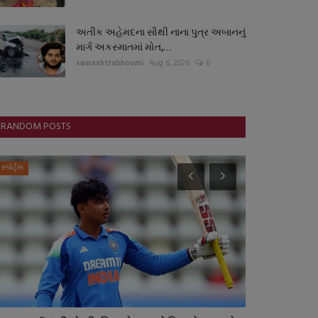
અતીક અહેમદના સૌથી નાના પુત્ર અબાનનું
માર્ગ અકસ્માતમાં મોત,...
saurashtrabhoomi
Aug 6, 2026
0
RANDOM POSTS
સ્પોર્ટ્સ
ગુજરાત