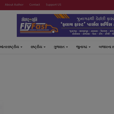
About Author
Contact
Support US
આંતરરાષ્ટ્રીય
રાષ્ટ્રીય
ગુજરાત
જુનાગઢ
બજારના 