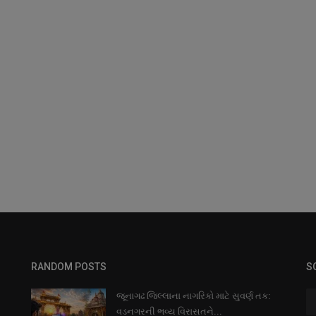
RANDOM POSTS
S
જૂનાગઢ જિલ્લાના નાગરિકો માટે સુવર્ણ તક:
વડનગરની ભવ્ય વિરાસતને...