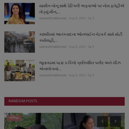
યાસીન બોનૂ સાથે ડેટિંગની અફવાઓ પર નોરા ફતેહીએ
તોડ્યું મૌન,...
saurashtrabhoomi
Aug 8, 2026
0
કાશ્મીરમાં આતંકવાદના ઓનલાઈન નેટવર્ક સામે મોટી
કાર્યવાહી,...
saurashtrabhoomi
Aug 8, 2026
0
જૂનાગઢમાં ૫૮૪.૫ કિલો પ્રતિબંધિત પનીર અને ચીઝ
એનાલોગનાં...
saurashtrabhoomi
Aug 8, 2026
0
RANDOM POSTS
બોલિવૂડ