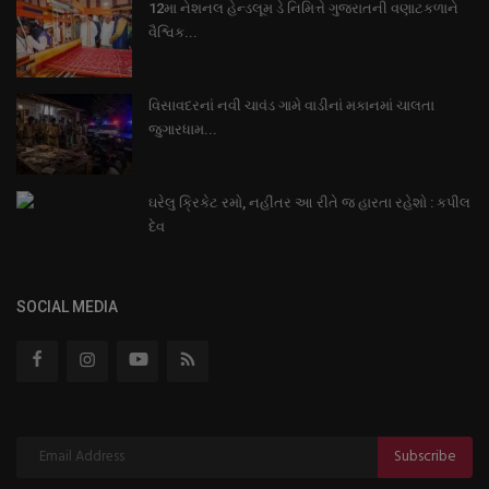
12મા નેશનલ હેન્ડલૂમ ડે નિમિત્તે ગુજરાતની વણાટકળાને
વૈશ્વિક...
વિસાવદરનાં નવી ચાવંડ ગામે વાડીનાં મકાનમાં ચાલતા
જુગારધામ...
ઘરેલુ ક્રિકેટ રમો, નહીંતર આ રીતે જ હારતા રહેશો : કપીલ
દેવ
SOCIAL MEDIA
Subscribe