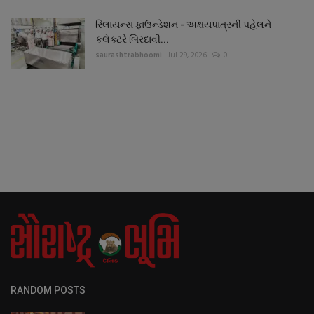
રિલાયન્સ ફાઉન્ડેશન - અક્ષયપાત્રની પહેલને
કલેક્ટરે બિરદાવી...
saurashtrabhoomi
Jul 29, 2026
0
RANDOM POSTS