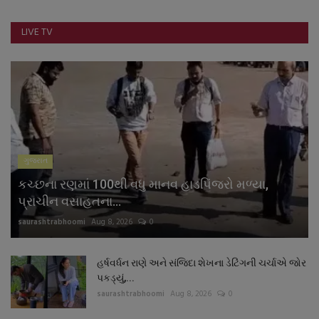
નાણાંકીય સમાચાર
LIVE TV
સ્થાનિક સમાચાર
સ્પોર્ટ્સ
રાશિફળ
ગુનાખોરી
ગુજરાત
કચ્છના રણમાં 100થી વધુ માનવ હાડપિંજરો મળ્યા,
બોલિવૂડ
પ્રાચીન વસાહતના...
saurashtrabhoomi
Aug 8, 2026
0
સ્વાસ્થ્ય
હર્ષવર્ધન રાણે અને સંજિદા શેખના ડેટિંગની ચર્ચાએ જોર
પકડ્યું,...
saurashtrabhoomi
Aug 8, 2026
0