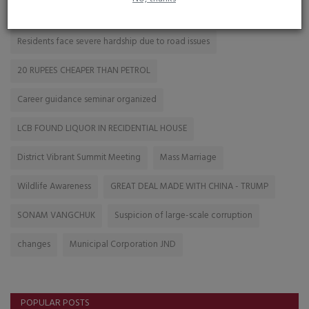
Passengers
Ireland
WeightManagement
Residents face severe hardship due to road issues
20 RUPEES CHEAPER THAN PETROL
Career guidance seminar organized
LCB FOUND LIQUOR IN RECIDENTIAL HOUSE
District Vibrant Summit Meeting
Mass Marriage
Wildlife Awareness
GREAT DEAL MADE WITH CHINA - TRUMP
SONAM VANGCHUK
Suspicion of large-scale corruption
changes
Municipal Corporation JND
POPULAR POSTS