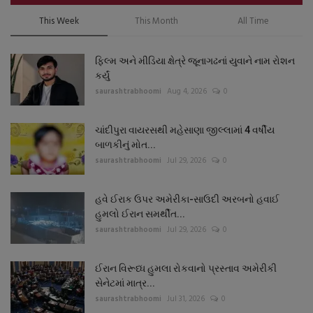
This Week
This Month
All Time
ફિલ્મ અને મીડિયા ક્ષેત્રે જૂનાગઢનાં યુવાને નામ રોશન
કર્યું
saurashtrabhoomi
Aug 4, 2026
0
ચાંદીપુરા વાયરસથી મહેસાણા જીલ્લામાં 4 વર્ષીય
બાળકીનું મોત...
saurashtrabhoomi
Jul 29, 2026
0
હવે ઈરાક ઉપર અમેરીકા-સાઉદી અરબનો હવાઈ
હુમલો ઈરાન સમર્થીત...
saurashtrabhoomi
Jul 29, 2026
0
ઈરાન વિરૂધ્ધ હુમલા રોકવાનો પ્રસ્તાવ અમેરીકી
સેનેટમાં માત્ર...
saurashtrabhoomi
Jul 31, 2026
0