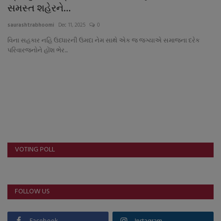
About Author
સમસ્ત શહેરને...
saurashtrabhoomi
Dec 11, 2025
0
Contact
વિના સહકાર નહિ ઉધ્ધારની ઉમદા નેમ સાથે એક જ જગ્યાએ સમાજના દરેક
પરિવારજનોને હોંશ ભેર...
Dipotsav Special
આંતરરાષ્ટ્રીય
રાષ્ટ્રીય
ગુજરાત
VOTING POLL
જુનાગઢ
Support US
FOLLOW US
બજારના સમાચાર