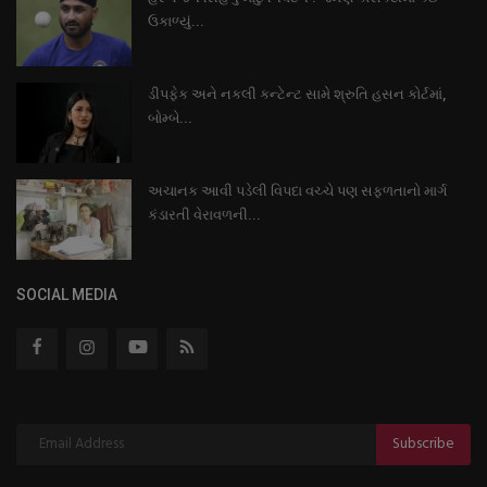
ઉકાળ્યું...
ડીપફેક અને નકલી કન્ટેન્ટ સામે શ્રુતિ હસન કોર્ટમાં,
બોમ્બે...
અચાનક આવી પડેલી વિપદા વચ્ચે પણ સફળતાનો માર્ગ
કંડારતી વેરાવળની...
SOCIAL MEDIA
Subscribe