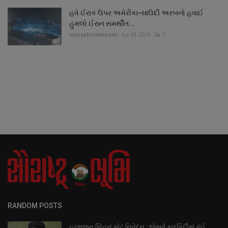
હવે ઈરાક ઉપર અમેરીકા-સાઉદી અરબનો હવાઈ
હુમલો ઈરાન સમર્થીત...
saurashtrabhoomi
Jul 29, 2026
0
RANDOM POSTS
હરભજન સિંહનું મોટું નિવેદન : જેમણે કારકિર્દીમાં કંઈ