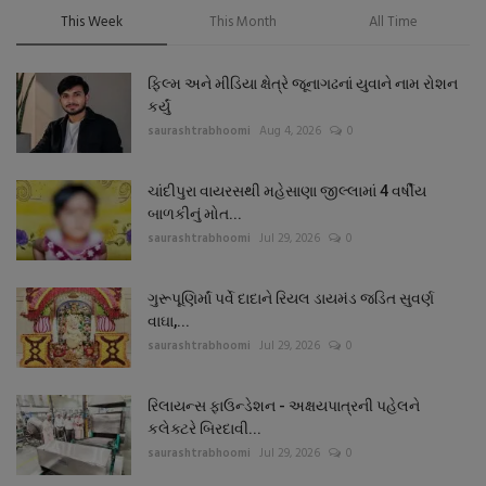
This Week
This Month
All Time
ફિલ્મ અને મીડિયા ક્ષેત્રે જૂનાગઢનાં યુવાને નામ રોશન
કર્યું
saurashtrabhoomi
Aug 4, 2026
0
ચાંદીપુરા વાયરસથી મહેસાણા જીલ્લામાં 4 વર્ષીય
બાળકીનું મોત...
saurashtrabhoomi
Jul 29, 2026
0
ગુરૂપૂણિર્માં પર્વે દાદાને રિયલ ડાયમંડ જડિત સુવર્ણ
વાઘા,...
saurashtrabhoomi
Jul 29, 2026
0
રિલાયન્સ ફાઉન્ડેશન - અક્ષયપાત્રની પહેલને
કલેક્ટરે બિરદાવી...
saurashtrabhoomi
Jul 29, 2026
0