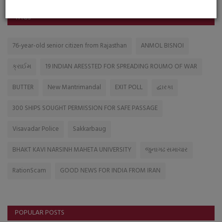
TAGS
76-year-old senior citizen from Rajasthan
ANMOL BISNOI
ક્રાઈમ
19 INDIAN ARESSTED FOR SPREADING ROUMO OF WAR
BUTTER
New Mantrimandal
EXIT POLL
દ્વારકા
300 SHIPS SOUGHT PERMISSION FOR SAFE PASSAGE
Visavadar Police
Sakkarbaug
BHAKT KAVI NARSINH MAHETA UNIVERSITY
જુનાગઢ સમાચાર
RationScam
GOOD NEWS FOR INDIA FROM IRAN
POPULAR POSTS