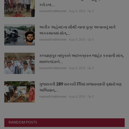
કરોડના...
saurashtrabhoomi
Aug 6, 2026
0
અતીક અહેમદના સૌથી નાના પુત્ર અબાનનું માર્ગ
અકસ્માતમાં મોત,...
saurashtrabhoomi
Aug 6, 2026
0
કલ્યાણપુર તાલુકાને અછતગ્રસ્ત જાહેર કરવાની માંગ,
મામલતદારને...
saurashtrabhoomi
Aug 6, 2026
0
ગુજરાતની 289 સરકારી ITIમાં રાજ્યવ્યાપી વૃક્ષારોપણ
અભિયાન,...
saurashtrabhoomi
Aug 6, 2026
0
RANDOM POSTS