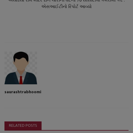
અયોધ્યા રામ મંદિર દાન ચોરીની ઘટના 70 સીસીટીવી કેમેરામાં કેદ :
એસઆઈટીનો રિપોર્ટ આવ્યો
saurashtrabhoomi
RELATED POSTS