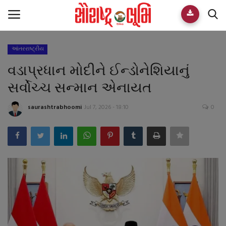
આંતરરાષ્ટ્રીય
Home
વડાપ્રધાન મોદીને ઈન્ડોનેશિયાનું
E-paper
સર્વોચ્ચ સન્માન એનાયત
Videos
saurashtrabhoomi
Jul 7, 2026 - 18:10
0
Who We Are
Live TV
Team
Guest Author