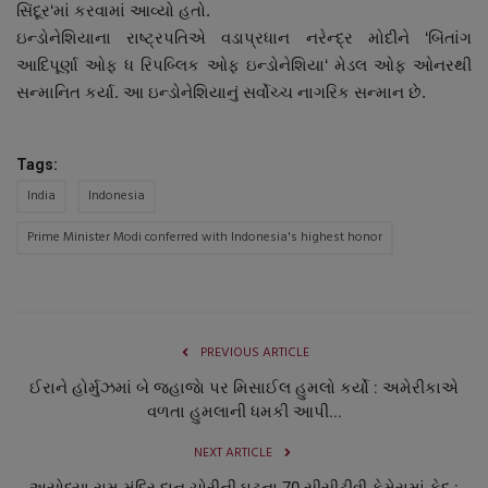
સિંદૂર‘માં કરવામાં આવ્યો હતો.
નાણાંકીય સમાચાર
ઇન્ડોનેશિયાના રાષ્ટ્રપતિએ વડાપ્રધાન નરેન્દ્ર મોદીને ‘બિંતાંગ
આદિપૂર્ણા ઓફ ધ રિપબ્લિક ઓફ ઇન્ડોનેશિયા‘ મેડલ ઓફ ઓનરથી
સ્થાનિક સમાચાર
સન્માનિત કર્યા. આ ઇન્ડોનેશિયાનું સર્વોચ્ચ નાગરિક સન્માન છે.
સ્પોર્ટ્સ
Tags:
રાશિફળ
India
Indonesia
Prime Minister Modi conferred with Indonesia's highest honor
ગુનાખોરી
બોલિવૂડ
PREVIOUS ARTICLE
સ્વાસ્થ્ય
ઈરાને હોર્મુઝમાં બે જહાજાે પર મિસાઈલ હુમલો કર્યો : અમેરીકાએ
વળતા હુમલાની ધમકી આપી...
NEXT ARTICLE