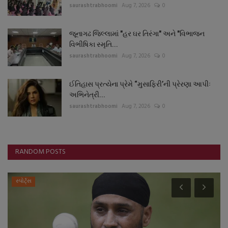
saurashtrabhoomi
Aug 7, 2026
0
જૂનાગઢ જિલ્લામાં "હર ઘર તિરંગા" અને "વિભાજન
વિભીષિકા સ્મૃતિ...
saurashtrabhoomi
Aug 7, 2026
0
ઈતિહાસ પ્રત્યેના પ્રેમે “મુસાફિરી’ની પ્રેરણા આપીઃ
અભિનેત્રી...
saurashtrabhoomi
Aug 7, 2026
0
RANDOM POSTS
સ્પોર્ટ્સ