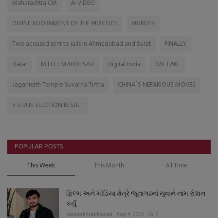
Maharashtra CM
AI VIDEO
DIVINE ADORNMENT OF THE PEACOCK
MURDER
Two accused sent to jails in Ahmedabad and Surat
FINALLY
Datar
MILLET MAHOTSAV
Digital India
DAL LAKE
Jagannath Temple Suvarna Tirtha
CHINA`S NEFARIOUS MOVES
5 STATE ELECTION RESULT
POPULAR POSTS
This Week
This Month
All Time
ફિલ્મ અને મીડિયા ક્ષેત્રે જૂનાગઢનાં યુવાને નામ રોશન
કર્યું
saurashtrabhoomi
Aug 4, 2026
0