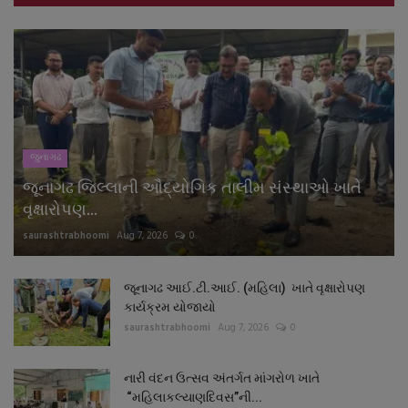
જુનાગઢ
જૂનાગઢ જિલ્લાની ઔદ્યોગિક તાલીમ સંસ્થાઓ ખાતે
વૃક્ષારોપણ...
saurashtrabhoomi
Aug 7, 2026
0
જૂનાગઢ આઈ.ટી.આઈ. (મહિલા) ખાતે વૃક્ષારોપણ
કાર્યક્રમ યોજાયો
saurashtrabhoomi
Aug 7, 2026
0
નારી વંદન ઉત્સવ અંતર્ગત માંગરોળ ખાતે
“મહિલાકલ્યાણદિવસ”ની...