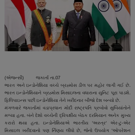
About Author
Contact
Dipotsav Special
આંતરરાષ્ટ્રીય
રાષ્ટ્રીય
(એજન્સી) જકાર્તા તા.07
ગુજરાત
ભારત અને ઇન્ડોનેશિયા વચ્ચે બ્રહ્મોસ ડીલ પર મહોર લાગી ગઈ છે.
ભારત ઇન્ડોનેશિયાને બ્રહ્મોસ મિસાઇલના વધારાના યુનિટ પૂરા પાડશે.
જુનાગઢ
ફિલિપાઇન્સ પછી ઇન્ડોનેશિયા તેને ખરીદનાર બીજો દેશ બન્યો છે.
મંગળવારે જકાર્તામાં વડાપ્રધાન મોદી રાષ્ટ્રપતિ પ્રબોવો સુબિયાંતોને
Support US
મળ્યા હતા. બંને દેશો વચ્ચેની દ્વિપક્ષીય બેઠક દરમિયાન અનેક મુખ્ય
કરારો થયા હતા. ઇન્ડોનેશિયાએ ભારતીય ‘અસ્ત્ર‘ એર-ટુ-એર
બજારના સમાચાર
મિસાઇલ ખરીદવાનો પણ ર્નિણય લીધો છે, જેનો ઉપયોગ ‘ઓપરેશન