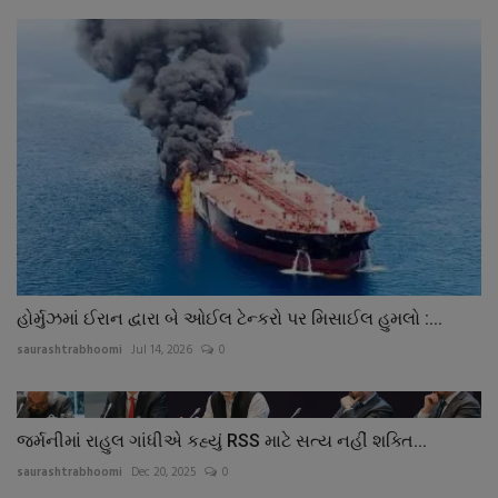
હોર્મુઝમાં ઈરાન દ્વારા બે ઓઈલ ટેન્કરો પર મિસાઈલ હુમલો :...
saurashtrabhoomi
Jul 14, 2026
0
જર્મનીમાં રાહુલ ગાંધીએ કહ્યું RSS માટે સત્ય નહીં શક્તિ...
saurashtrabhoomi
Dec 20, 2025
0