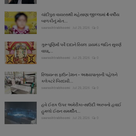
ચાંદીપુરા વાયરસથી મહેસાણા જીલ્લામાં 4 વર્ષીય
બાળકીનું મોત...
saurashtrabhoomi
Jul 29, 2026
0
ગુરૂપૂણિર્માં પર્વે દાદાને રિયલ ડાયમંડ જડિત સુવર્ણ
વાઘા,...
saurashtrabhoomi
Jul 29, 2026
0
રિલાયન્સ ફાઉન્ડેશન - અક્ષયપાત્રની પહેલને
કલેક્ટરે બિરદાવી...
saurashtrabhoomi
Jul 29, 2026
0
હવે ઈરાક ઉપર અમેરીકા-સાઉદી અરબનો હવાઈ
હુમલો ઈરાન સમર્થીત...
saurashtrabhoomi
Jul 29, 2026
0