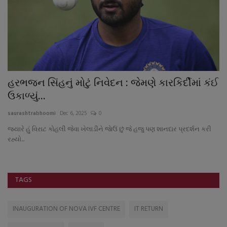
વ
હરભજન સિંહનું મોટું નિવેદન : જેમણે કારકિર્દીમાં કંઈ
વ
ઉકાળ્યું...
5
saurashtrabhoomi
Dec 6, 2025
0
sa
જ્યારે હું વિરાટ કોહલી જેવા ખેલાડીને જાેઉં છું જે હજુ પણ શાનદાર પ્રદર્શન કરી
દિ
રહ્યો...
TAGS
INAUGURATION OF NOVA IVF CENTRE
IT RETURN