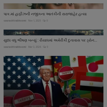
પાક.માં હાફીઝની નજીકના આતંકીની સરાજાહેર હત્યા
saurashtrabhoomi
Nov 1, 2025
0
યુધ્ધ વધુ ભીષણ બન્યું : રીયાધમાં અમેરીકી દુતાવાસ પર ડ્રોન...
saurashtrabhoomi
Mar 3, 2026
0