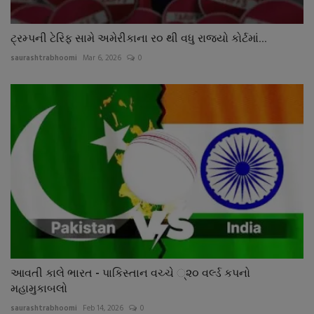
ટ્રમ્પની ટેરિફ સામે અમેરીકાના ર૦ થી વધુ રાજ્યો કોર્ટમાં...
saurashtrabhoomi
Mar 6, 2026
0
આવતી કાલે ભારત - પાકિસ્તાન વચ્ચે ્૨૦ વર્લ્ડ કપનો
મહામુકાબલો
saurashtrabhoomi
Feb 14, 2026
0