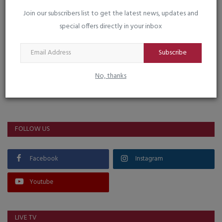
Join our subscribers list to get the latest news, updates and
special offers directly in your inbox
Subscribe
No, thanks
VOTING POLL
FOLLOW US
Facebook
Instagram
Youtube
LIVE TV