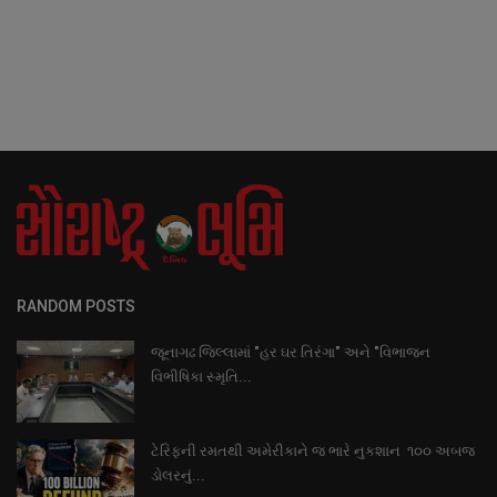
RANDOM POSTS
જૂનાગઢ જિલ્લામાં "હર ઘર તિરંગા" અને "વિભાજન
વિભીષિકા સ્મૃતિ...
ટેરિફની રમતથી અમેરીકાને જ ભારે નુકશાન ૧૦૦ અબજ
ડોલરનું...