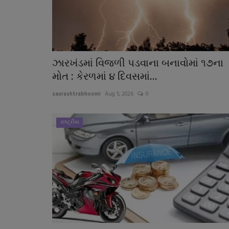
ઝારખંડમાં વિજળી પડવાના બનાવોમાં ૧૭ના
મોત : કેરળમાં ૪ દિવસમાં...
saurashtrabhoomi
Aug 5, 2026
0
ગુનાખોરી
રાષ્ટ્રીય