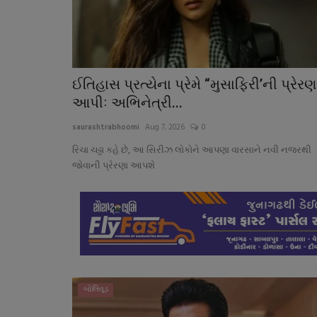
ઈતિહાસ પ્રત્યેના પ્રેમે “મુસાફિરી’ની પ્રેરણ
આપીઃ અભિનેત્રી...
saurashtrabhoomi
Aug 7, 2026
0
રિચા ચઢ્ઢા કહે છે, આ સિરીઝ લોકોને આપણા વારસાને નવી નજરથી
જોવાની પ્રેરણા આપશે
બોલિવૂડ