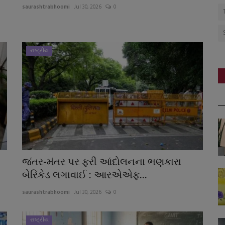
saurashtrabhoomi
Jul 30, 2026
0
રાષ્ટ્રીય
જંતર-મંતર પર ફરી આંદોલનના ભણકારા
બેરિકેડ લગાવાઈ : આરએએફ...
saurashtrabhoomi
Jul 30, 2026
0
રાષ્ટ્રીય