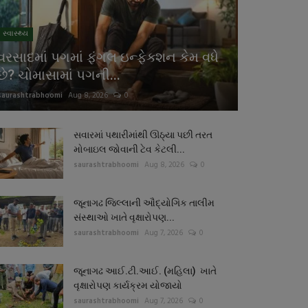
સ્વાસ્થ્ય
વરસાદમાં પગમાં ફંગલ ઇન્ફેક્શન કેમ વધે
છે? ચોમાસામાં પગની...
saurashtrabhoomi
Aug 8, 2026
0
સવારમાં પથારીમાંથી ઊઠ્યા પછી તરત
મોબાઇલ જોવાની ટેવ કેટલી...
saurashtrabhoomi
Aug 8, 2026
0
જૂનાગઢ જિલ્લાની ઔદ્યોગિક તાલીમ
સંસ્થાઓ ખાતે વૃક્ષારોપણ...
saurashtrabhoomi
Aug 7, 2026
0
જૂનાગઢ આઈ.ટી.આઈ. (મહિલા) ખાતે
વૃક્ષારોપણ કાર્યક્રમ યોજાયો
saurashtrabhoomi
Aug 7, 2026
0