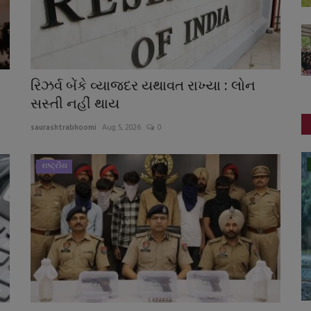
રિઝર્વ બેંકે વ્યાજદર યથાવત રાખ્યા : લોન
સસ્તી નહીં થાય
saurashtrabhoomi
Aug 5, 2026
0
ગુનાખોરી
રાષ્ટ્રીય