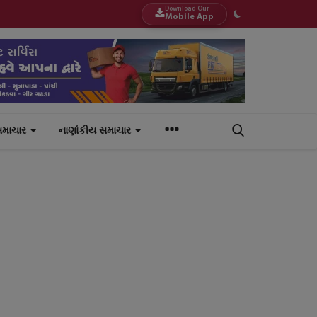
Download Our
Mobile App
સમાચાર
નાણાંકીય સમાચાર