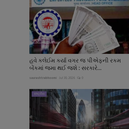
હવે કલેઈમ કર્યા વગર જ પીએફની રકમ
બેંકમાં જમા થઈ જશે : સરકારે...
saurashtrabhoomi
Jul 30, 2026
0
રાષ્ટ્રીય