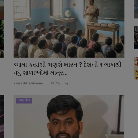
આમા કયાંથી ભણશે ભારત ? દેશની ૧ લાખથી
વધુ શાળાઓમાં માત્ર...
saurashtrabhoomi
Jul 30, 2026
0
રાષ્ટ્રીય