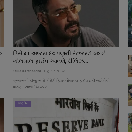
ુ
ડિસે.માં અજય દેવગણની રેન્જરને બદલે
ગોલમાલ ફાઈવ આવશે, રીલિઝ...
saurashtrabhoomi
Aug 7, 2026
0
ર
પ્રભાસની ફૌજી સામે કોમેડી ફિલ્મ ગોલમાલ ફાઈવ ટકી જશે તેવી
ધારણા : ચોથી ડિસેમ્બરે...
રાષ્ટ્રીય