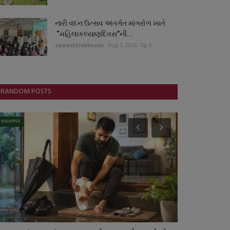
નારી વંદન ઉત્સવ અંતર્ગત માંગરોળ ખાતે
“મહિલાકલ્યાણદિવસ”ની...
saurashtrabhoomi
Aug 7, 2026
0
RANDOM POSTS
સ્વાસ્થ્ય
રાષ્ટ્રીય