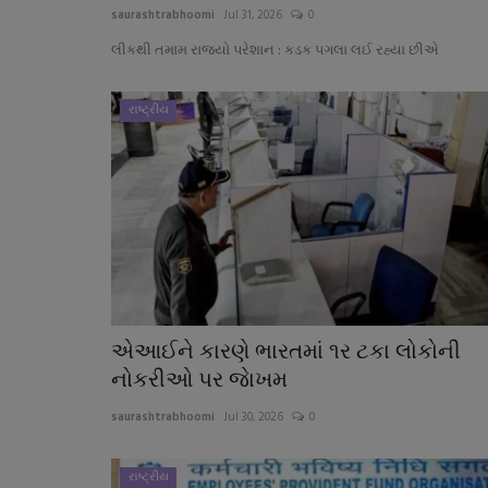
saurashtrabhoomi
Jul 31, 2026
0
લીકથી તમામ રાજ્યો પરેશાન : કડક પગલા લઈ રહ્યા છીએ
રાષ્ટ્રીય
એઆઈને કારણે ભારતમાં ૧ર ટકા લોકોની
નોકરીઓ પર જાેખમ
saurashtrabhoomi
Jul 30, 2026
0
રાષ્ટ્રીય