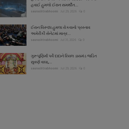
હવાઈ હુમલો ઈરાન સમર્થીત...
saurashtrabhoomi
Jul 29, 2026
0
ઈરાન વિરૂધ્ધ હુમલા રોકવાનો પ્રસ્તાવ
અમેરીકી સેનેટમાં માત્ર...
saurashtrabhoomi
Jul 31, 2026
0
ગુરૂપૂણિર્માં પર્વે દાદાને રિયલ ડાયમંડ જડિત
સુવર્ણ વાઘા,...
saurashtrabhoomi
Jul 29, 2026
0