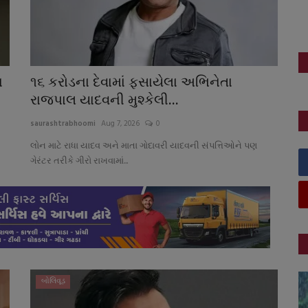
ા
૧૬ કરોડના દેવામાં ફસાયેલા અભિનેતા
રાજપાલ યાદવની મુશ્કેલી...
saurashtrabhoomi
Aug 7, 2026
0
લોન માટે રાધા યાદવ અને માતા ગોદાવરી યાદવની સંપત્તિઓને પણ
ગેરંટર તરીકે ગીરો રાખવામાં...
બોલિવૂડ