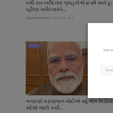
વિસાવદરનાં નવી ચાવંડ ગામે વાડીનાં
નવી કાર ખરીદનાર ગ્રાહકોએ ૪ વર્ષ અને ટૂ-
ચાલતા જુગારધામ...
વ્હીલર ખરીદનારને...
saurashtrabhoomi
Aug 3, 2026
0
saurashtrabhoomi
Aug 5, 2026
0
રાષ્ટ્રીય
Join o
ગતરાત્રે વડાપ્રધાન મોદીએ વધુ એક વિડીયો
સંદેશો જારી કર્યો...