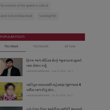
The inaction of the system is critical
Sainik School Balachadi
Sardar@150
POPULAR POSTS
This Week
This Month
All Time
ફિલ્મ અને મીડિયા ક્ષેત્રે જૂનાગઢનાં યુવાને
નામ રોશન કર્યું
saurashtrabhoomi
Aug 4, 2026
0
ચાંદીપુરા વાયરસથી મહેસાણા જીલ્લામાં 4
વર્ષીય બાળકીનું મોત...
saurashtrabhoomi
Jul 29, 2026
0
હવે ઈરાક ઉપર અમેરીકા-સાઉદી અરબનો