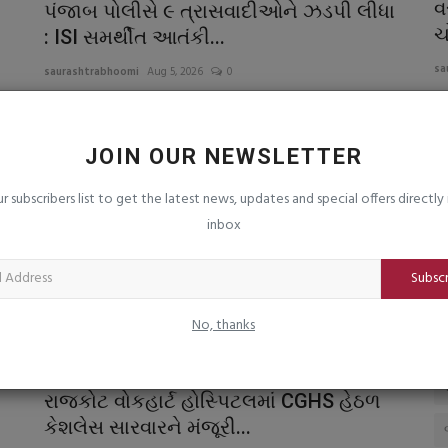
 મકાનમાં
જૂનાગઢ સહિત જીલ્લામાં વ્યાપક જુગાર દરોડા
વ
પંજાબ પોલીસે ૯ ત્રાસવાદીઓને ઝડપી લીધા
- ૩૪ જુગારીઓ ઝડપાયા
ચ
: ISI સમર્થીત આતંકી...
saurashtrabhoomi
Jul 31, 2026
0
sa
saurashtrabhoomi
Aug 5, 2026
0
ભી
જંતર-મંતર પર આતંકવાદી હુમલો થવાનો હતો : પકડાયેલા
ફં
આતંકવાદીઓમાં ૪ સગીર : બોટલ બોમ્બ,...
JOIN OUR NEWSLETTER
ગુજરાત
ur subscribers list to get the latest news, updates and special offers directly 
inbox
Subsc
No, thanks
રાજકોટ વોકહાર્ટ હોસ્પિટલમાં CGHS હેઠળ
કેશલેસ સારવારને મંજૂરી...