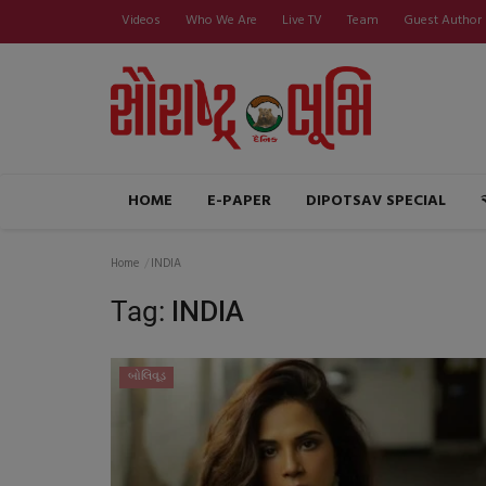
Videos
Who We Are
Live TV
Team
Guest Author
HOME
E-PAPER
DIPOTSAV SPECIAL
Home
INDIA
Tag:
INDIA
બોલિવૂડ