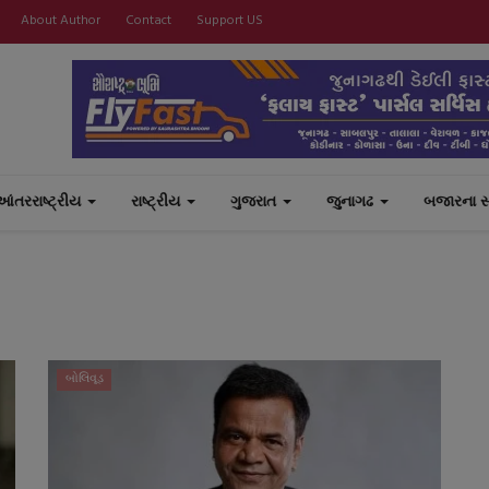
About Author
Contact
Support US
આંતરરાષ્ટ્રીય
રાષ્ટ્રીય
ગુજરાત
જુનાગઢ
બજારના 
બોલિવૂડ