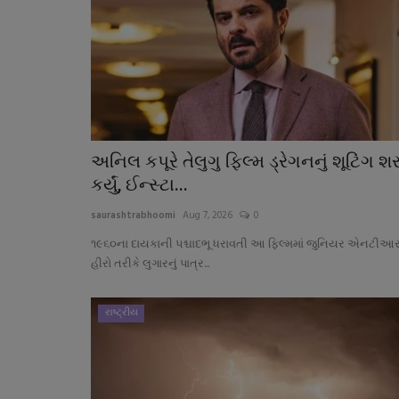
અનિલ કપૂરે તેલુગુ ફિલ્મ ડ્રેગનનું શૂટિંગ શર
કર્યું, ઈન્સ્ટા...
saurashtrabhoomi
Aug 7, 2026
0
૧૯૬૦ના દાયકાની પશ્ચાદભૂ ધરાવતી આ ફિલ્મમાં જુનિયર એનટીઆ
હીરો તરીકે લુગારનું પાત્ર...
રાષ્ટ્રીય