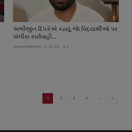
અભીજીત દિપકેએ કહ્યું, જાે વિદ્યાર્થીઓ પર
પોલીસ કાર્યવાહી...
saurashtrabhoomi
Jul 29, 2026
0
›
»
1
2
3
4