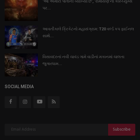
'આ અમારી પોતાની વ્યાખ્યા છે', ‘રામાયણ’ના કોસ્ચ્યુમ્સ
પર...
આવતીકાલે ક્રિકેટનો મહાસંગ્રામ: T20 વર્લ્ડ કપ ફાઈનલ
સાથે...
વિસાવદરનાં નવી ચાવંડ ગામે વાડીનાં મકાનમાં ચાલતા
જુગારધામ...
SOCIAL MEDIA
Subscribe