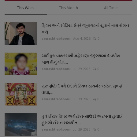
This Week
This Month
All Time
ફિલ્મ અને મીડિયા ક્ષેત્રે જૂનાગઢનાં યુવાને નામ રોશન
કર્યું
saurashtrabhoomi
Aug 4, 2026
0
ચાંદીપુરા વાયરસથી મહેસાણા જીલ્લામાં 4 વર્ષીય
બાળકીનું મોત...
saurashtrabhoomi
Jul 29, 2026
0
ગુરૂપૂણિર્માં પર્વે દાદાને રિયલ ડાયમંડ જડિત સુવર્ણ
વાઘા,...
saurashtrabhoomi
Jul 29, 2026
0
હવે ઈરાક ઉપર અમેરીકા-સાઉદી અરબનો હવાઈ
હુમલો ઈરાન સમર્થીત...
saurashtrabhoomi
Jul 29, 2026
0