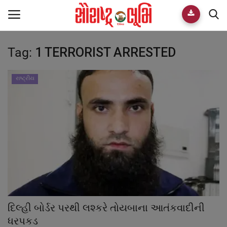
Tag:
1 TERRORIST ARRESTED
Home
E-paper
રાષ્ટ્રીય
Videos
Who We Are
Live TV
Team
દિલ્હી બોર્ડર પરથી લશ્કરે તોયબાના આતંકવાદીની
Guest Author
ધરપકડ