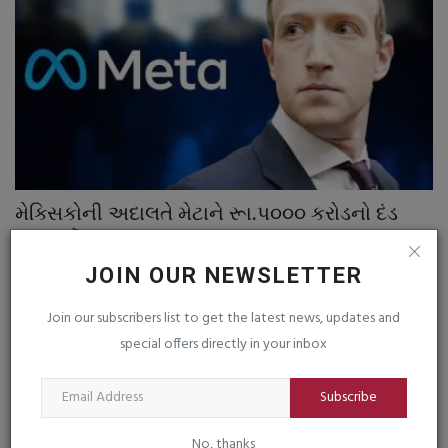
મેક્સિકોની અદાલતે મેટાને રૂા.પ૦૦૦ કરોડનો દંડ
હ
ફટકાર્યો
હ
JOIN OUR NEWSLETTER
saurashtrabhoomi
Aug 7, 2026
0
sa
Join our subscribers list to get the latest news, updates and
special offers directly in your inbox
Subscribe
TAGS
No, thanks