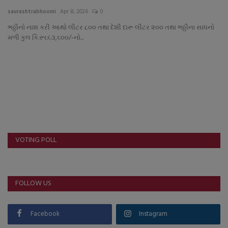
About Author
saurashtrabhoomi
Apr 8, 2026
0
ભઠ્ઠીનો નાશ કરી આથો લીટર ૮૦૦ તથા દેશી દારૂ લીટર ૨૦૦ તથા ભઠ્ઠીના સાધનો
Contact
મળી કુલ કિ.રૂા.૬૩,૬૦૦/-નો...
Dipotsav Special
આંતરરાષ્ટ્રીય
રાષ્ટ્રીય
ગુજરાત
VOTING POLL
જુનાગઢ
FOLLOW US
Support US
બજારના સમાચાર
Facebook
Instagram