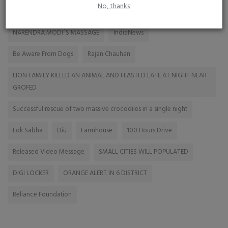
TAGS
No, thanks
NARENDRA MODI`S MASSAGE
IndiaNews
Be Aware From Dogs
Rajan Chauhan
LION FAMILY KILLED AN ANIMAL AND FEASTED LATE AT NIGHT NEAR
GROFED
Successful rescue of two massive crocodiles in a single night
Lok Sabha
Diu
Farmhouse
100 Hours Drive
Released Video Message
SMALL CITIES WILL POPULATED
DIGI LOCKER
ORANGE ALERT IN 6 DISTRICT
Reliance Foundation