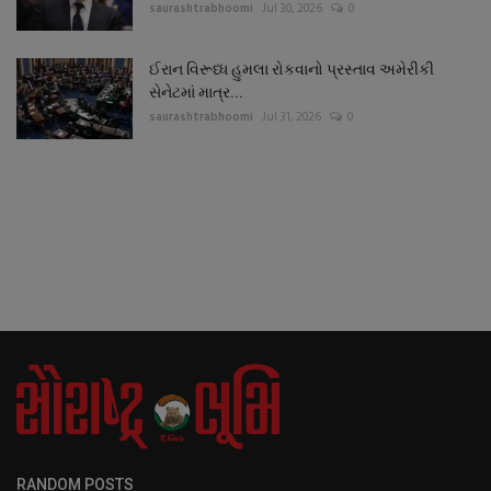
saurashtrabhoomi
Jul 30, 2026
0
ઈરાન વિરૂધ્ધ હુમલા રોકવાનો પ્રસ્તાવ અમેરીકી
સેનેટમાં માત્ર...
saurashtrabhoomi
Jul 31, 2026
0
RANDOM POSTS