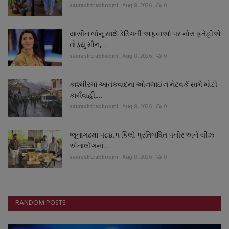
saurashtrabhoomi
Aug 8, 2026
0
યાસીન બોનૂ સાથે ડેટિંગની અફવાઓ પર નોરા ફતેહીએ
તોડ્યું મૌન,...
saurashtrabhoomi
Aug 8, 2026
0
કાશ્મીરમાં આતંકવાદના ઓનલાઈન નેટવર્ક સામે મોટી
કાર્યવાહી,...
saurashtrabhoomi
Aug 8, 2026
0
જૂનાગઢમાં ૫૮૪.૫ કિલો પ્રતિબંધિત પનીર અને ચીઝ
એનાલોગનાં...
saurashtrabhoomi
Aug 8, 2026
0
RANDOM POSTS