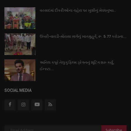
વરસાદમાં દીકરીઓના ચહેરા પર ખુશીનું મેઘધનુષ્ય..
ઉંબરી-વાવડી-મોરાસા માર્ગનું ખાતમુહૂર્ત, રૂ. 5.77 કરોડના...
અનિલ કપૂરે તેલુગુ ફિલ્મ ડ્રેગનનું શૂટિંગ શરુ કર્યું,
ઈન્સ્ટા...
SOCIAL MEDIA
Subscribe