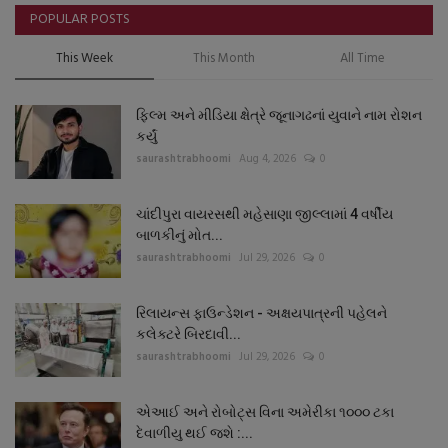
POPULAR POSTS
This Week
This Month
All Time
ફિલ્મ અને મીડિયા ક્ષેત્રે જૂનાગઢનાં યુવાને નામ રોશન
કર્યું
saurashtrabhoomi
Aug 4, 2026
0
ચાંદીપુરા વાયરસથી મહેસાણા જીલ્લામાં 4 વર્ષીય
બાળકીનું મોત...
saurashtrabhoomi
Jul 29, 2026
0
રિલાયન્સ ફાઉન્ડેશન - અક્ષયપાત્રની પહેલને
કલેક્ટરે બિરદાવી...
saurashtrabhoomi
Jul 29, 2026
0
એઆઈ અને રોબોટ્સ વિના અમેરીકા ૧૦૦૦ ટકા
દેવાળીયુ થઈ જશે :...