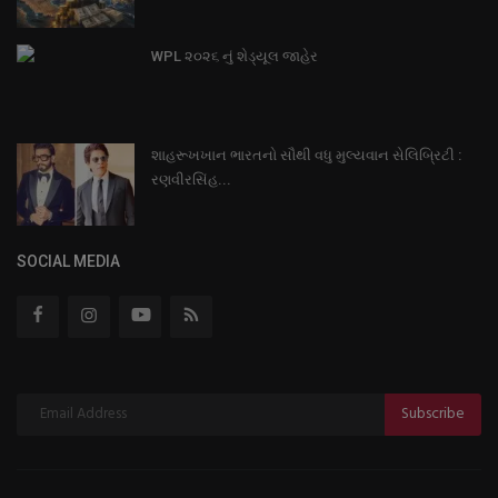
WPL ૨૦૨૬ નું શેડ્યૂલ જાહેર
શાહરૂખખાન ભારતનો સૌથી વધુ મુલ્યવાન સેલિબ્રિટી :
રણવીરસિંહ...
SOCIAL MEDIA
Subscribe