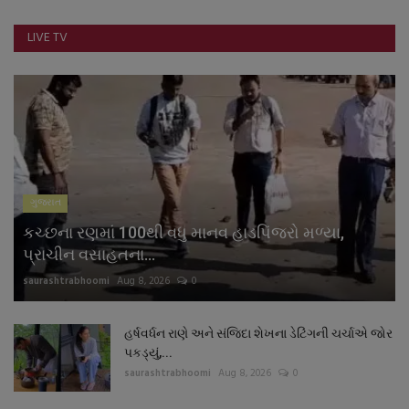
નાણાંકીય સમાચાર
LIVE TV
સ્થાનિક સમાચાર
સ્પોર્ટ્સ
રાશિફળ
ગુજરાત
ગુનાખોરી
કચ્છના રણમાં 100થી વધુ માનવ હાડપિંજરો મળ્યા,
બોલિવૂડ
પ્રાચીન વસાહતના...
saurashtrabhoomi
Aug 8, 2026
0
સ્વાસ્થ્ય
હર્ષવર્ધન રાણે અને સંજિદા શેખના ડેટિંગની ચર્ચાએ જોર
પકડ્યું,...
saurashtrabhoomi
Aug 8, 2026
0