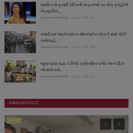
યાસીન બોનૂ સાથે ડેટિંગની અફવાઓ પર નોરા ફતેહીએ
તોડ્યું મૌન,...
saurashtrabhoomi
Aug 8, 2026
0
કાશ્મીરમાં આતંકવાદના ઓનલાઈન નેટવર્ક સામે મોટી
કાર્યવાહી,...
saurashtrabhoomi
Aug 8, 2026
0
જૂનાગઢમાં ૫૮૪.૫ કિલો પ્રતિબંધિત પનીર અને ચીઝ
એનાલોગનાં...
saurashtrabhoomi
Aug 8, 2026
0
RANDOM POSTS
ગુજરાત