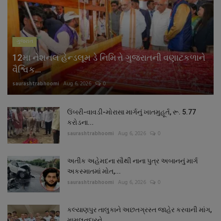
નાણાંકીય સમાચાર
સ્થાનિક સમાચાર
ગુજરાત
12મા નેશનલ હેન્ડલૂમ ડે નિમિત્તે ગુજરાતની વણાટકળાને
સ્પોર્ટ્સ
વૈશ્વિક...
saurashtrabhoomi
Aug 6, 2026
0
રાશિફળ
ગુનાખોરી
ઉંબરી-વાવડી-મોરાસા માર્ગનું ખાતમુહૂર્ત, રૂ. 5.77
કરોડના...
saurashtrabhoomi
Aug 6, 2026
0
બોલિવૂડ
અતીક અહેમદના સૌથી નાના પુત્ર અબાનનું માર્ગ
સ્વાસ્થ્ય
અકસ્માતમાં મોત,...
saurashtrabhoomi
Aug 6, 2026
0
કલ્યાણપુર તાલુકાને અછતગ્રસ્ત જાહેર કરવાની માંગ,
મામલતદારને...