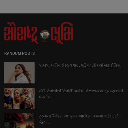
RANDOM POSTS
'રાકા'નું અંતિમ શેડ્યૂલ શરૂ, શૂટિંગ પૂર્ણ કર્યા બાદ દીપિકા...
મોદી-મેલોનીની ‘મેલોડી’ ચર્ચાથી શેરબજારમાં ગૂંચવણ:ખોટી
કંપનીના...
ટ્રમ્પના નિવેદન બાદ ક્રુડ ઓઈલના ભાવમાં ભારે ઘટાડો :
બેરલ...