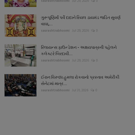
saurashtrabhoomi
Jul 29, 2026
0
ગુરૂપૂણિર્માં પર્વે દાદાને રિયલ ડાયમંડ જડિત સુવર્ણ
વાઘા,...
saurashtrabhoomi
Jul 29, 2026
0
રિલાયન્સ ફાઉન્ડેશન - અક્ષયપાત્રની પહેલને
કલેક્ટરે બિરદાવી...
saurashtrabhoomi
Jul 29, 2026
0
ઈરાન વિરૂધ્ધ હુમલા રોકવાનો પ્રસ્તાવ અમેરીકી
સેનેટમાં માત્ર...
saurashtrabhoomi
Jul 31, 2026
0