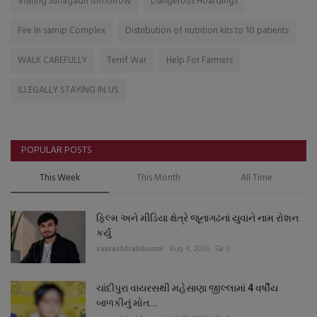
Visiting Junagadh tomorrow
Dangerous Hoardings
Fire In samip Complex
Distribution of nutrition kits to 10 patients
WALK CAREFULLY
Terrif War
Help For Farmers
ILLEGALLY STAYING IN US
POPULAR POSTS
This Week
This Month
All Time
ફિલ્મ અને મીડિયા ક્ષેત્રે જૂનાગઢનાં યુવાને નામ રોશન
કર્યું
saurashtrabhoomi
Aug 4, 2026
0
ચાંદીપુરા વાયરસથી મહેસાણા જીલ્લામાં 4 વર્ષીય
બાળકીનું મોત...