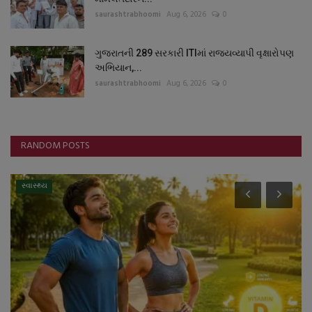
saurashtrabhoomi
Aug 6, 2026
0
ગુજરાતની 289 સરકારી ITIમાં રાજ્યવ્યાપી વૃક્ષારોપણ
અભિયાન,...
saurashtrabhoomi
Aug 6, 2026
0
RANDOM POSTS
સ્વાસ્થ્ય