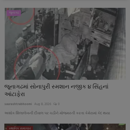
જુનાગઢ
જૂનાગઢમાં સોનાપુરી સ્મશાન નજીક ૪ સિંહનાં
આંટાફેરા
saurashtrabhoomi
Aug 8, 2026
0
અશોક શિલાલેખની દીવાલ પર ચડીને મોજમસ્તી કરતા કેમેરામાં કેદ થયા
સ્થાનિક સમાચાર