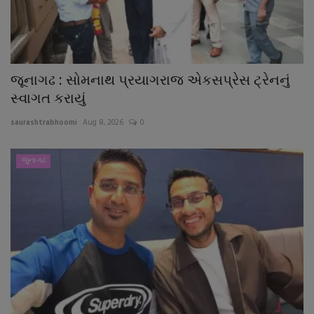
જૂનાગઢ : સોમનાથ પ્રયાગરાજ એકસપ્રેસ ટ્રેનનું
સ્વાગત કરાયું
saurashtrabhoomi
Aug 8, 2026
0
જુનાગઢ