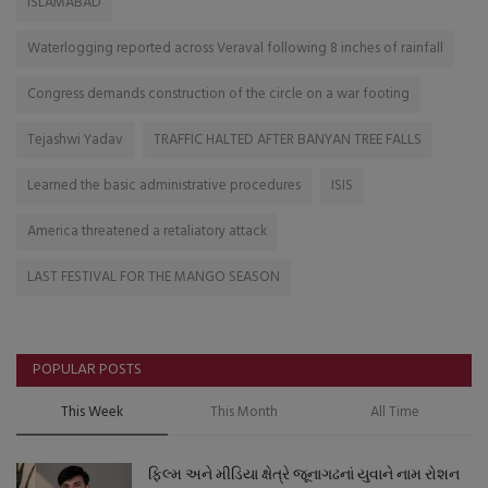
ISLAMABAD
Waterlogging reported across Veraval following 8 inches of rainfall
Congress demands construction of the circle on a war footing
Tejashwi Yadav
TRAFFIC HALTED AFTER BANYAN TREE FALLS
Learned the basic administrative procedures
ISIS
America threatened a retaliatory attack
LAST FESTIVAL FOR THE MANGO SEASON
POPULAR POSTS
This Week
This Month
All Time
ફિલ્મ અને મીડિયા ક્ષેત્રે જૂનાગઢનાં યુવાને નામ રોશન