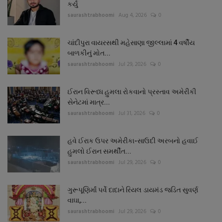
કર્યું
saurashtrabhoomi
Aug 4, 2026
0
ચાંદીપુરા વાયરસથી મહેસાણા જીલ્લામાં 4 વર્ષીય
બાળકીનું મોત...
saurashtrabhoomi
Jul 29, 2026
0
ઈરાન વિરૂધ્ધ હુમલા રોકવાનો પ્રસ્તાવ અમેરીકી
સેનેટમાં માત્ર...
saurashtrabhoomi
Jul 31, 2026
0
હવે ઈરાક ઉપર અમેરીકા-સાઉદી અરબનો હવાઈ
હુમલો ઈરાન સમર્થીત...
saurashtrabhoomi
Jul 29, 2026
0
ગુરૂપૂણિર્માં પર્વે દાદાને રિયલ ડાયમંડ જડિત સુવર્ણ
વાઘા,...
saurashtrabhoomi
Jul 29, 2026
0