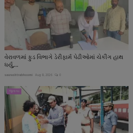
વેરાવળમાં ફુડ વિભાગે ડેરીફાર્મ પેઢીઓમાં ચેકીંગ હાથ
ધર્યુ,...
saurashtrabhoomi
Aug 8, 2026
0
જુનાગઢ