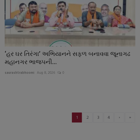
‘હર ઘર તિરંગા’ અભિયાનને સફળ બનાવવા જૂનાગઢ
મહાનગર ભાજપની...
saurashtrabhoomi
Aug 8, 2026
0
›
»
1
2
3
4