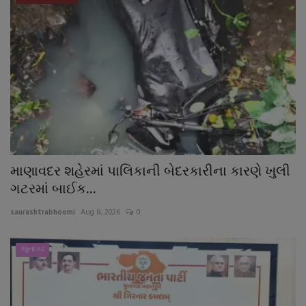
માણાવદર શહેરમાં પાલિકાની બેદરકારીના કારણે ખુલી
ગટરમાં બાઈક...
saurashtrabhoomi
Aug 8, 2026
0
જુનાગઢ