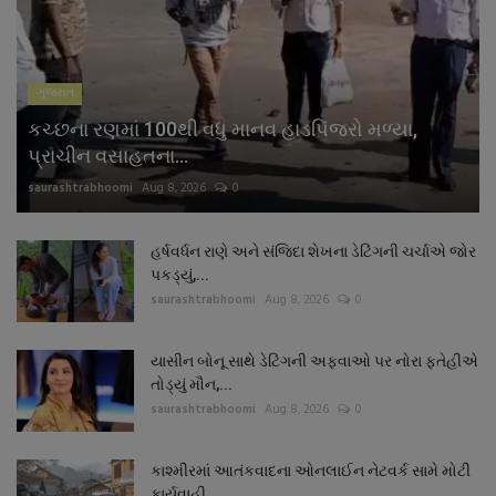
ગુજરાત
કચ્છના રણમાં 100થી વધુ માનવ હાડપિંજરો મળ્યા,
પ્રાચીન વસાહતના...
saurashtrabhoomi
Aug 8, 2026
0
હર્ષવર્ધન રાણે અને સંજિદા શેખના ડેટિંગની ચર્ચાએ જોર
પકડ્યું,...
saurashtrabhoomi
Aug 8, 2026
0
યાસીન બોનૂ સાથે ડેટિંગની અફવાઓ પર નોરા ફતેહીએ
તોડ્યું મૌન,...
saurashtrabhoomi
Aug 8, 2026
0
કાશ્મીરમાં આતંકવાદના ઓનલાઈન નેટવર્ક સામે મોટી
કાર્યવાહી,...