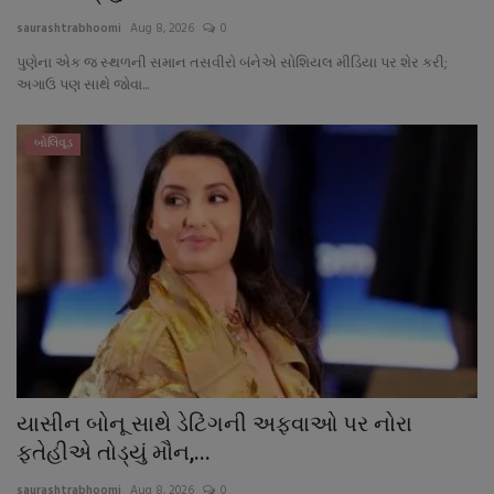
saurashtrabhoomi
Aug 8, 2026
0
પુણેના એક જ સ્થળની સમાન તસવીરો બંનેએ સોશિયલ મીડિયા પર શેર કરી;
અગાઉ પણ સાથે જોવા...
બોલિવૂડ
યાસીન બોનૂ સાથે ડેટિંગની અફવાઓ પર નોરા
ફતેહીએ તોડ્યું મૌન,...
saurashtrabhoomi
Aug 8, 2026
0