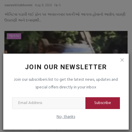
saurashtrabhoomi
Aug 8, 2026
0
એક્ટિવા પડાવી લઈ ફોન પર અવારનવાર ધમકીઓ આપતા હોવાનો આક્ષેપ; પઠાણી
ઉઘરાણી અને દબાણથી...
જુનાગઢ
JOIN OUR NEWSLETTER
Join our subscribers list to get the latest news, updates and
special offers directly in your inbox
Subscribe
જૂનાગઢમાં અક્ષર મંદિર પાસે કાર થાંભલા સાથે
No, thanks
અથડાતા અકસ્માત
saurashtrabhoomi
Aug 8, 2026
0