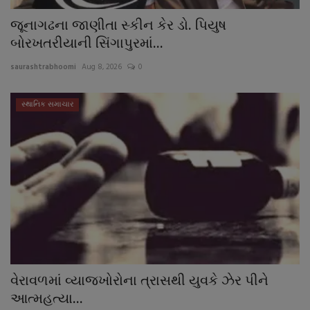
જૂનાગઢના જાણીતા સ્કીન કેર ડો. પિયુષ
બોરખતરીયાની સિંગાપુરમાં...
saurashtrabhoomi
Aug 8, 2026
0
સ્થાનિક સમાચાર
વેરાવળમાં વ્યાજખોરોના ત્રાસથી યુવકે ઝેર પીને
આત્મહત્યા...