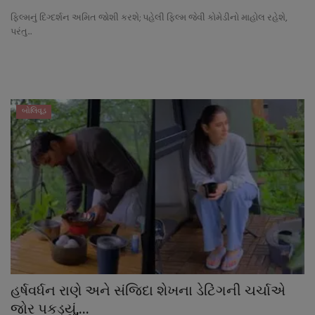
નાણાંકીય સમાચાર
ફિલ્મનું દિગ્દર્શન અમિત જોશી કરશે; પહેલી ફિલ્મ જેવી કોમેડીનો માહોલ રહેશે,
પરંતુ...
સ્થાનિક સમાચાર
સ્પોર્ટ્સ
બોલિવૂડ
રાશિફળ
ગુનાખોરી
બોલિવૂડ
સ્વાસ્થ્ય
હર્ષવર્ધન રાણે અને સંજિદા શેખના ડેટિંગની ચર્ચાએ
જોર પકડ્યું,...