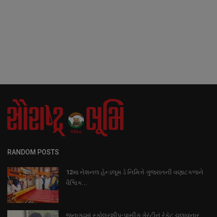
RANDOM POSTS
12મા નેશનલ હેન્ડલૂમ ડે નિમિત્તે ગુજરાતની વણાટકળાને
વૈશ્વિક...
જૂનાગઢમાં સ્કોલરશીપ-પાસીંગ ગેરંટીનું રેકેટ ચલાવનાર