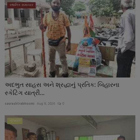
સ્થાનિક સમાચાર
અદભુત સાહસ અને શ્રદ્ધાનું પ્રતિક: બિહારના
સ્કેટિંગ યાત્રી...
saurashtrabhoomi
Aug 8, 2026
0
ગુજરાત