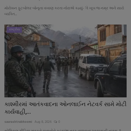
મોરોક્કન ફૂટબોલર બોનૂના વખાણ કરતા નોરાએ કહ્યું- ‘તે ખૂબ જ નમ્ર અને સારો
વ્યક્તિ...
રાષ્ટ્રીય
કાશ્મીરમાં આતંકવાદના ઓનલાઈન નેટવર્ક સામે મોટી
કાર્યવાહી,...
saurashtrabhoomi
Aug 8, 2026
0