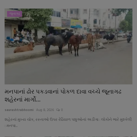
જુનાગઢ
મનપાનાં ઢોર પકડવાનાં પોકળ દાવા વચ્ચે જૂનાગઢ
શહેરનાં માર્ગો...
saurashtrabhoomi
Aug 8, 2026
0
શહેરનાં મુખ્ય ચોક, રસ્તાઓ ઉપર રેઢિયાળ પશુઓનાં અડીંગા : લોકોને ભારે મુશ્કેલી
: મનપા...