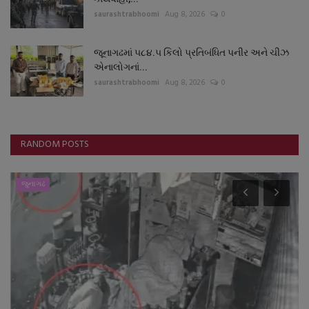
saurashtrabhoomi
Aug 8, 2026
0
જૂનાગઢમાં ૫૮૪.૫ કિલો પ્રતિબંધિત પનીર અને ચીઝ
એનાલોગનાં...
saurashtrabhoomi
Aug 8, 2026
0
RANDOM POSTS
જુનાગઢ