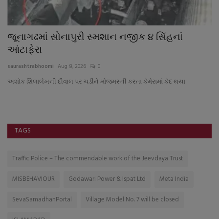
ટી
જૂનાગઢમાં સોનાપુરી સ્મશાન નજીક ૪ સિંહનાં
હ
આંટાફેરા
હ
saurashtrabhoomi
Aug 8, 2026
0
sa
અશોક શિલાલેખની દીવાલ પર ચડીને મોજમસ્તી કરતા કેમેરામાં કેદ થયા
TAGS
Traffic Police – The commendable work of the Jeevdaya Trust
MISBEHAVIOUR
Godawari Power & Ispat Ltd
Meta India
SevaSamadhanPortal
Village Model No. 7 will be closed