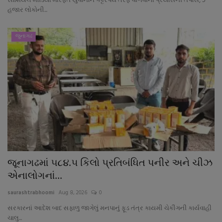
સોશિયલ મીડિયા મારફતે યુવાનોને કટ્ટરપંથ તરફ વાળવાના પ્રયાસની તપાસ, 5
હજાર લોકોની...
જુનાગઢ
જૂનાગઢમાં ૫૮૪.૫ કિલો પ્રતિબંધિત પનીર અને ચીઝ
એનાલોગનાં...
saurashtrabhoomi
Aug 8, 2026
0
સરકારનાં આદેશ બાદ સફાળુ જાગેલું મનપાનું ફૂડ તંત્ર કાયમી ચેકીંગની કાર્યવાહી
ચાલુ...