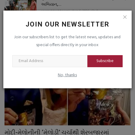
અભિયાન,...
saurashtrabhoomi
Aug 6, 2026
0
JOIN OUR NEWSLETTER
Join our subscribers list to get the latest news, updates and
RANDOM POSTS
special offers directly in your inbox
બજારના સમાચાર
Subscribe
No, thanks
મોદી-મેલોનીની ‘મેલોડી’ ચર્ચાથી શેરબજારમાં
બ