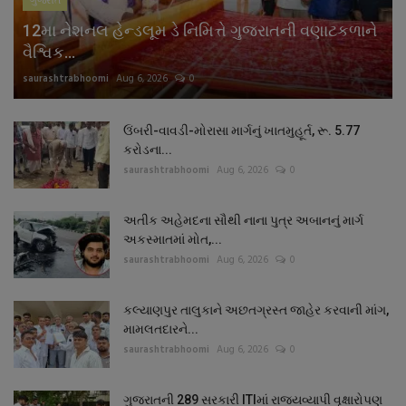
ગુજરાત
12મા નેશનલ હેન્ડલૂમ ડે નિમિત્તે ગુજરાતની વણાટકળાને
વૈશ્વિક...
saurashtrabhoomi
Aug 6, 2026
0
ઉંબરી-વાવડી-મોરાસા માર્ગનું ખાતમુહૂર્ત, રૂ. 5.77
કરોડના...
saurashtrabhoomi
Aug 6, 2026
0
અતીક અહેમદના સૌથી નાના પુત્ર અબાનનું માર્ગ
અકસ્માતમાં મોત,...
saurashtrabhoomi
Aug 6, 2026
0
કલ્યાણપુર તાલુકાને અછતગ્રસ્ત જાહેર કરવાની માંગ,
મામલતદારને...
saurashtrabhoomi
Aug 6, 2026
0
ગુજરાતની 289 સરકારી ITIમાં રાજ્યવ્યાપી વૃક્ષારોપણ