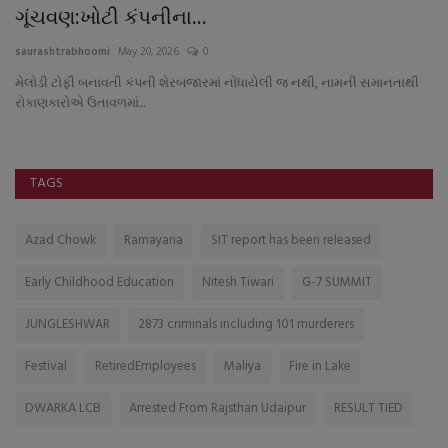
ગૂંચવણ:ખોટી કંપનીના...
ક
saurashtrabhoomi
May 20, 2026
0
sa
મેલોડી ટોફી બનાવતી કંપની શેરબજારમાં નોંધાયેલી જ નથી, નામની સમાનતાથી
આગ
રોકાણકારોએ ઉતાવળમાં...
જુથ
TAGS
Azad Chowk
Ramayana
SIT report has been released
Early Childhood Education
Nitesh Tiwari
G-7 SUMMIT
JUNGLESHWAR
2873 criminals including 101 murderers
Festival
RetiredEmployees
Maliya
Fire in Lake
DWARKA LCB
Arrested From Rajsthan Udaipur
RESULT TIED