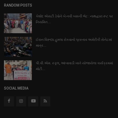
RANDOM POSTS
કેશોદ એસટી ડેપોને બે નવી બસની ભેટ : નાથદ્વારા રૂટ પર
નિયમિત...
ઈરાન વિરૂધ્ધ હુમલા રોકવાનો પ્રસ્તાવ અમેરીકી સેનેટમાં
માત્ર...
પી.વી.એમ. સ્કૂલ, આંબાવાડી ખાતે યોજાયેલા કાર્યક્રમમાં
મોટી...
SOCIAL MEDIA