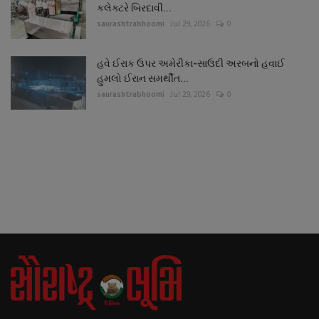
કલેક્ટરે બિરદાવી...
saurashtrabhoomi
Jul 29, 2026
0
હવે ઈરાક ઉપર અમેરીકા-સાઉદી અરબનો હવાઈ
હુમલો ઈરાન સમર્થીત...
saurashtrabhoomi
Jul 29, 2026
0