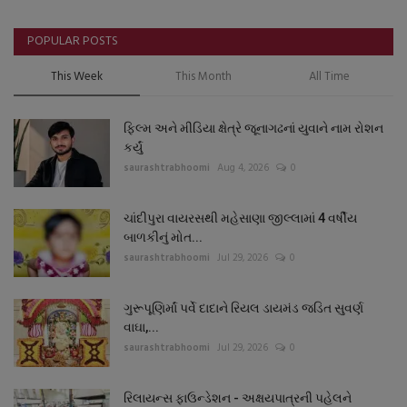
POPULAR POSTS
This Week
This Month
All Time
ફિલ્મ અને મીડિયા ક્ષેત્રે જૂનાગઢનાં યુવાને નામ રોશન
કર્યું
saurashtrabhoomi
Aug 4, 2026
0
ચાંદીપુરા વાયરસથી મહેસાણા જીલ્લામાં 4 વર્ષીય
બાળકીનું મોત...
saurashtrabhoomi
Jul 29, 2026
0
ગુરૂપૂણિર્માં પર્વે દાદાને રિયલ ડાયમંડ જડિત સુવર્ણ
વાઘા,...
saurashtrabhoomi
Jul 29, 2026
0
રિલાયન્સ ફાઉન્ડેશન - અક્ષયપાત્રની પહેલને