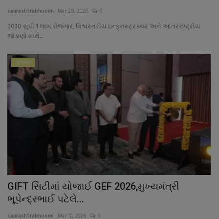
About Author
saurashtrabhoomi
Mar 28, 2026
0
2030 સુધી 1 લાખ રોજગાર, વિશ્વસ્તરીય ઇન્ફ્રાસ્ટ્રક્ચર અને આંતરરાષ્ટ્રીય
Contact
જોડાણો સાથે...
Dipotsav Special
ગુજરાત
આંતરરાષ્ટ્રીય
રાષ્ટ્રીય
ગુજરાત
જુનાગઢ
Support US
GIFT સિટીમાં યોજાઈ GEF 2026,મુખ્યમંત્રી
ભૂપેન્દ્રભાઈ પટેલે...
બજારના સમાચાર
saurashtrabhoomi
Mar 10, 2026
0