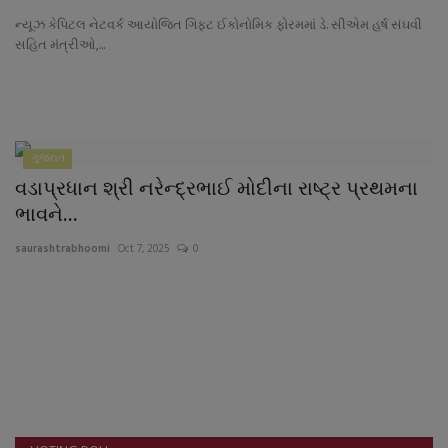
નાણાંકીય સમાચાર
ન્યૂઝ કેપિટલ નેટવર્ક આયોજિત ગિફ્ટ ઈકોનોમિક ફોરમમાં ડે. સીએમ હર્ષ સંઘવી
સહિત મંત્રીઓ,...
સ્થાનિક સમાચાર
સ્પોર્ટ્સ
ગુજરાત
રાશિફળ
વડાપ્રધાન શ્રી નરેન્દ્રભાઈ મોદીના રાષ્ટ્ર પ્રથમના
ભાવને...
ગુનાખોરી
saurashtrabhoomi
Oct 7, 2025
0
બોલિવૂડ
સ્વાસ્થ્ય