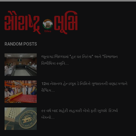
RANDOM POSTS
જૂનાગઢ જિલ્લામાં "હર ઘર તિરંગા" અને "વિભાજન
વિભીષિકા સ્મૃતિ...
12મા નેશનલ હેન્ડલૂમ ડે નિમિત્તે ગુજરાતની વણાટકળાને
વૈશ્વિક...
રર વર્ષ બાદ શહેરી સહકારી બેંકો ફરી ખુલશે રિઝર્વ
બેંકનો...