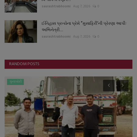
saurashtrabhoomi
Aug 7, 2026
0
ઈતિહાસ પ્રત્યેના પ્રેમે “મુસાફિરી’ની પ્રેરણા આપીઃ
અભિનેત્રી...
saurashtrabhoomi
Aug 7, 2026
0
RANDOM POSTS
ગુનાખોરી