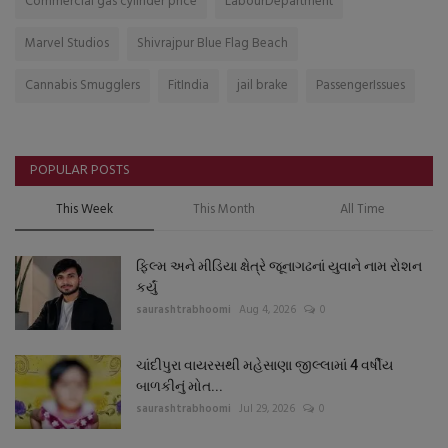
Commercial gas cylinder price
LabourDepartment
Marvel Studios
Shivrajpur Blue Flag Beach
Cannabis Smugglers
FitIndia
jail brake
PassengerIssues
POPULAR POSTS
This Week
This Month
All Time
ફિલ્મ અને મીડિયા ક્ષેત્રે જૂનાગઢનાં યુવાને નામ રોશન
કર્યું
saurashtrabhoomi
Aug 4, 2026
0
ચાંદીપુરા વાયરસથી મહેસાણા જીલ્લામાં 4 વર્ષીય
બાળકીનું મોત...
saurashtrabhoomi
Jul 29, 2026
0