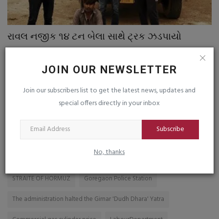
રાવલ નજીક ૧૪ ટન બેલા સાથે ટ્રક ઝડપાયો
ડ
કો
saurashtrabhoomi
Jul 31, 2026
0
sa
JOIN OUR NEWSLETTER
ના
Join our subscribers list to get the latest news, updates and
સો
special offers directly in your inbox
Subscribe
TAGS
No, thanks
COWSLIP
Raincoat Distribution
Megh-Tandav
TURKEY
STRAITE OF HORMUZ
Goregaon Police Station
The administration halted the Girnar 'Dudh Dhara' Yatra