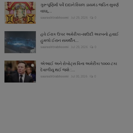
ગુરૂપૂણિર્માં પર્વે દાદાને રિયલ ડાયમંડ જડિત સુવર્ણ
વાઘા,...
saurashtrabhoomi
Jul 29, 2026
0
હવે ઈરાક ઉપર અમેરીકા-સાઉદી અરબનો હવાઈ
હુમલો ઈરાન સમર્થીત...
saurashtrabhoomi
Jul 29, 2026
0
એઆઈ અને રોબોટ્સ વિના અમેરીકા ૧૦૦૦ ટકા
દેવાળીયુ થઈ જશે :...
saurashtrabhoomi
Jul 30, 2026
0