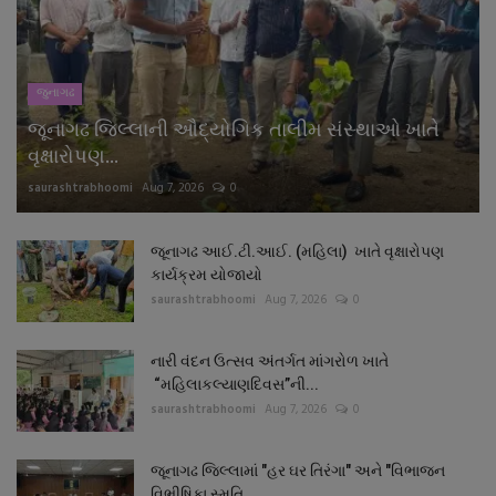
નાણાંકીય સમાચાર
સ્થાનિક સમાચાર
જુનાગઢ
જૂનાગઢ જિલ્લાની ઔદ્યોગિક તાલીમ સંસ્થાઓ ખાતે
સ્પોર્ટ્સ
વૃક્ષારોપણ...
saurashtrabhoomi
Aug 7, 2026
0
રાશિફળ
ગુનાખોરી
જૂનાગઢ આઈ.ટી.આઈ. (મહિલા) ખાતે વૃક્ષારોપણ
કાર્યક્રમ યોજાયો
saurashtrabhoomi
Aug 7, 2026
0
બોલિવૂડ
નારી વંદન ઉત્સવ અંતર્ગત માંગરોળ ખાતે
સ્વાસ્થ્ય
“મહિલાકલ્યાણદિવસ”ની...
saurashtrabhoomi
Aug 7, 2026
0
જૂનાગઢ જિલ્લામાં "હર ઘર તિરંગા" અને "વિભાજન
વિભીષિકા સ્મૃતિ...