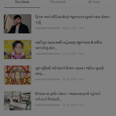
This Week
This Month
All Time
ફિલ્મ અને મીડિયા ક્ષેત્રે જૂનાગઢનાં યુવાને નામ રોશન
કર્યું
saurashtrabhoomi
Aug 4, 2026
0
ચાંદીપુરા વાયરસથી મહેસાણા જીલ્લામાં 4 વર્ષીય
બાળકીનું મોત...
saurashtrabhoomi
Jul 29, 2026
0
ગુરૂપૂણિર્માં પર્વે દાદાને રિયલ ડાયમંડ જડિત સુવર્ણ
વાઘા,...
saurashtrabhoomi
Jul 29, 2026
0
રિલાયન્સ ફાઉન્ડેશન - અક્ષયપાત્રની પહેલને
કલેક્ટરે બિરદાવી...
saurashtrabhoomi
Jul 29, 2026
0