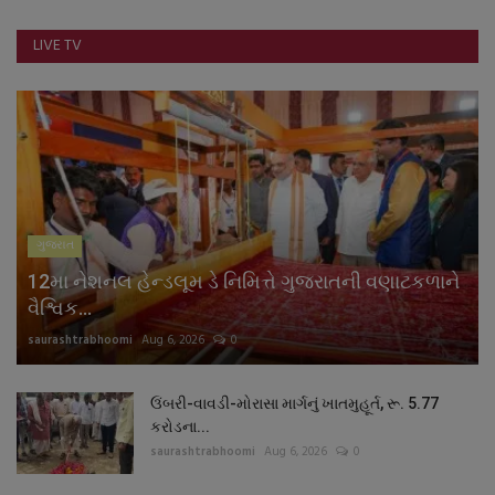
નાણાંકીય સમાચાર
LIVE TV
સ્થાનિક સમાચાર
સ્પોર્ટ્સ
રાશિફળ
ગુજરાત
ગુનાખોરી
12મા નેશનલ હેન્ડલૂમ ડે નિમિત્તે ગુજરાતની વણાટકળાને
બોલિવૂડ
વૈશ્વિક...
saurashtrabhoomi
Aug 6, 2026
0
સ્વાસ્થ્ય
ઉંબરી-વાવડી-મોરાસા માર્ગનું ખાતમુહૂર્ત, રૂ. 5.77
કરોડના...
saurashtrabhoomi
Aug 6, 2026
0