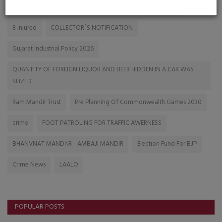
FRIENDSHIP
ECONOMIC LOSS IN WAR
INDIAN LAW
8 injured
COLLECTOR`S NOTIFICATION
Gujarat Industrial Policy 2026
QUANTITY OF FOREIGN LIQUOR AND BEER HIDDEN IN A CAR WAS
SEIZED
Ram Mandir Trust
Pre Planning Of Commonwealth Games 2030
crime
FOOT PATROLING FOR TRAFFIC AWERNESS
BHANVNAT MANDI\R - AMBAJI MANDIR
Election Fund For BJP
Crime News
LAALO
POPULAR POSTS