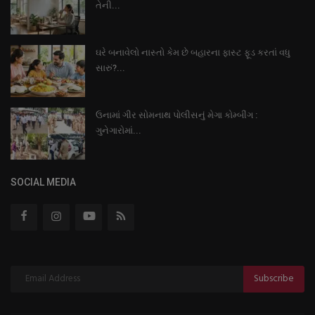
તેની...
ઘરે બનાવેલો નાસ્તો કેમ છે બહારના ફાસ્ટ ફૂડ કરતાં વધુ
સારું?...
ઉનામાં ગીર સોમનાથ પોલીસનું મેગા કોમ્બીંગ :
ગુનેગારોમાં...
SOCIAL MEDIA
Subscribe