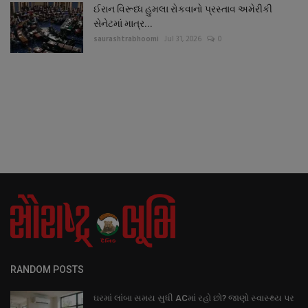
ઈરાન વિરૂધ્ધ હુમલા રોકવાનો પ્રસ્તાવ અમેરીકી
સેનેટમાં માત્ર...
saurashtrabhoomi
Jul 31, 2026
0
RANDOM POSTS
ઘરમાં લાંબા સમય સુધી ACમાં રહો છો? જાણો સ્વાસ્થ્ય પર