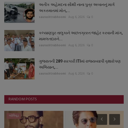
અતીક અહેમદના સૌથી નાના પુત્ર અબાનનું માર્ગ
અકસ્માતમાં મોત,...
saurashtrabhoomi
Aug 6, 2026
0
કલ્યાણપુર તાલુકાને અછતગ્રસ્ત જાહેર કરવાની માંગ,
મામલતદારને...
saurashtrabhoomi
Aug 6, 2026
0
ગુજરાતની 289 સરકારી ITIમાં રાજ્યવ્યાપી વૃક્ષારોપણ
અભિયાન,...
saurashtrabhoomi
Aug 6, 2026
0
RANDOM POSTS
બોલિવૂડ