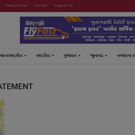
About Author
Contact
Support US
આંતરરાષ્ટ્રીય
રાષ્ટ્રીય
ગુજરાત
જુનાગઢ
બજારના 
ATEMENT