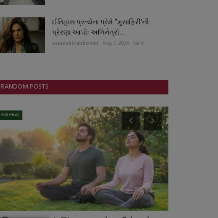
ઈતિહાસ પ્રત્યેના પ્રેમે “મુસાફિરી’ની
પ્રેરણા આપીઃ અભિનેત્રી...
saurashtrabhoomi
Aug 7, 2026
0
RANDOM POSTS
સ્વાસ્થ્ય
સ્થાનિક સમાચાર