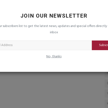
યુકેશન
વરસાદમાં દીકરીઓના ચહેરા પર ખુશીનું
ર
મેઘધનુષ્ય..
જ
JOIN OUR NEWSLETTER
saurashtrabhoomi
Aug 7, 2026
0
sa
ચૈતન્ય ચેરીટેબલ ટ્રસ્ટ દ્વારા ૨૦૦ દીકરીઓને નિ:શુલ્ક રેઈનકોટ
વ્
ur subscribers list to get the latest news, updates and special offers directly 
વિતરણ
રહ
inbox
Subsc
No, thanks