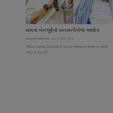
મમતા બેનર્જીનો સનસનીખેજ આક્ષેપ
saurashtrabhoomi
Apr 13, 2026
0
પશ્ચિમ બંગાળમાં ટીએમસીની સરકાર ઉથલાવવા ભાજપે રૂા.1000
કરોડની ડીલ કરી