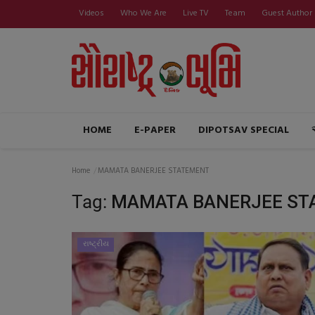
Videos
Who We Are
Live TV
Team
Guest Author
HOME
E-PAPER
DIPOTSAV SPECIAL
Home
MAMATA BANERJEE STATEMENT
Tag:
MAMATA BANERJEE ST
રાષ્ટ્રીય