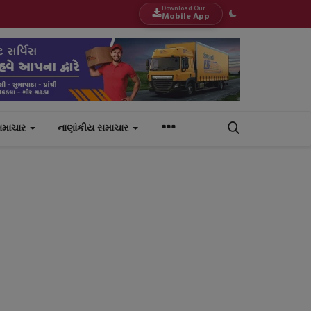
Download Our
Mobile App
સમાચાર
નાણાંકીય સમાચાર