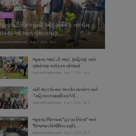
જુનાગઢ
જૂનાગઢ જિલ્લાની ઔદ્યોગિક તાલીમ
સંસ્થાઓ ખાતે વૃક્ષારોપણ...
saurashtrabhoomi
Aug 7, 2026
0
જૂનાગઢ આઈ.ટી.આઈ. (મહિલા) ખાતે
વૃક્ષારોપણ કાર્યક્રમ યોજાયો
saurashtrabhoomi
Aug 7, 2026
0
નારી વંદન ઉત્સવ અંતર્ગત માંગરોળ ખાતે
“મહિલાકલ્યાણદિવસ”ની...
saurashtrabhoomi
Aug 7, 2026
0
જૂનાગઢ જિલ્લામાં "હર ઘર તિરંગા" અને
"વિભાજન વિભીષિકા સ્મૃતિ...
saurashtrabhoomi
Aug 7, 2026
0