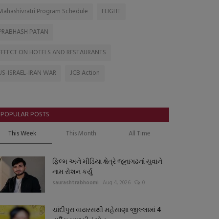
Mahashivratri Program Schedule
FLIGHT
PRABHASH PATAN
EFFECT ON HOTELS AND RESTAURANTS
US-ISRAEL-IRAN WAR
JCB Action
POPULAR POSTS
This Week
This Month
All Time
ફિલ્મ અને મીડિયા ક્ષેત્રે જૂનાગઢનાં યુવાને
નામ રોશન કર્યું
saurashtrabhoomi
Aug 4, 2026
0
ચાંદીપુરા વાયરસથી મહેસાણા જીલ્લામાં 4