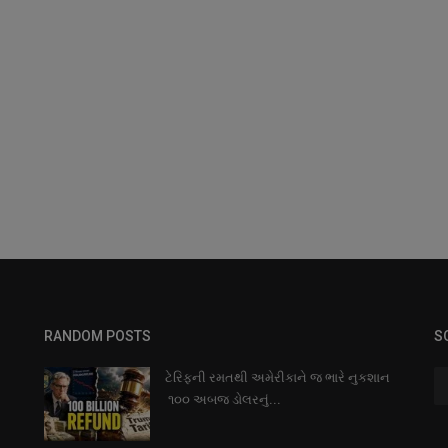
RANDOM POSTS
S
ટેરિફની રમતથી અમેરીકાને જ ભારે નુકશાન
૧૦૦ અબજ ડોલરનું...