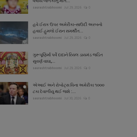
વર્ષીય બાળકીનું મોત...
saurashtrabhoomi
Jul 29, 2026
0
હવે ઈરાક ઉપર અમેરીકા-સાઉદી અરબનો
હવાઈ હુમલો ઈરાન સમર્થીત...
saurashtrabhoomi
Jul 29, 2026
0
ગુરૂપૂણિર્માં પર્વે દાદાને રિયલ ડાયમંડ જડિત
સુવર્ણ વાઘા,...
saurashtrabhoomi
Jul 29, 2026
0
એઆઈ અને રોબોટ્સ વિના અમેરીકા ૧૦૦૦
ટકા દેવાળીયુ થઈ જશે :...
saurashtrabhoomi
Jul 30, 2026
0