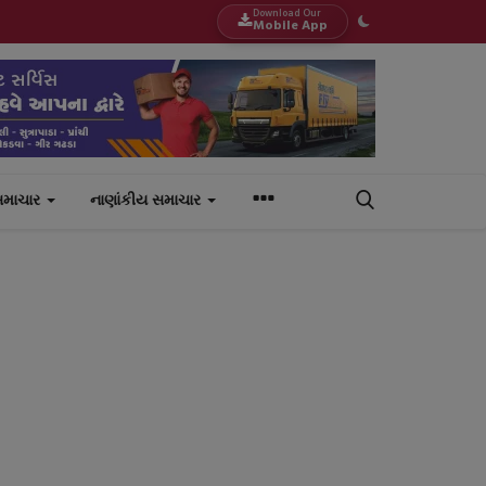
Download Our
Mobile App
સમાચાર
નાણાંકીય સમાચાર