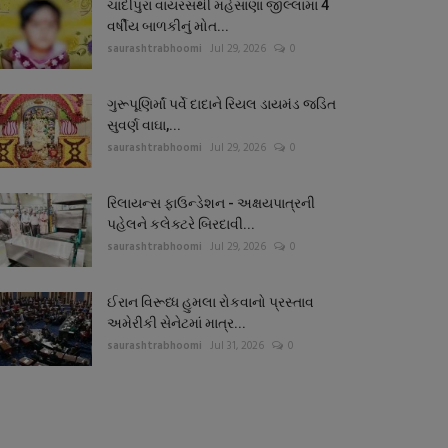
ચાંદીપુરા વાયરસથી મહેસાણા જીલ્લામાં 4
વર્ષીય બાળકીનું મોત...
saurashtrabhoomi
Jul 29, 2026
0
ગુરૂપૂણિર્માં પર્વે દાદાને રિયલ ડાયમંડ જડિત
સુવર્ણ વાઘા,...
saurashtrabhoomi
Jul 29, 2026
0
રિલાયન્સ ફાઉન્ડેશન - અક્ષયપાત્રની
પહેલને કલેક્ટરે બિરદાવી...
saurashtrabhoomi
Jul 29, 2026
0
ઈરાન વિરૂધ્ધ હુમલા રોકવાનો પ્રસ્તાવ
અમેરીકી સેનેટમાં માત્ર...
saurashtrabhoomi
Jul 31, 2026
0