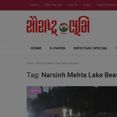
Videos
Who We Are
Live TV
Team
Guest Author
HOME
E-PAPER
DIPOTSAV SPECIAL
Home
Narsinh Mehta Lake Beautification
Tag:
Narsinh Mehta Lake Beau
જુનાગઢ