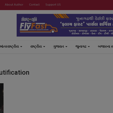
About Author
Contact
Support US
આંતરરાષ્ટ્રીય
રાષ્ટ્રીય
ગુજરાત
જુનાગઢ
બજારના 
tification