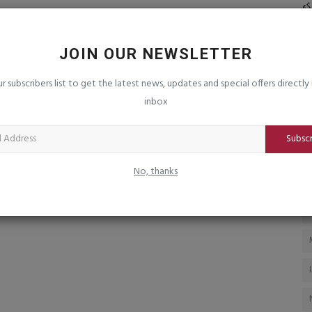
 : માત્ર
ઈડીની કાર્યવાહી પર સવાલ : પાંચ વર્ષમાં
હ
૪૬૦૦થી વધુ કેસ નોંધ્યા...
હ
saurashtrabhoomi
Aug 6, 2026
0
sa
JOIN OUR NEWSLETTER
ંતાજનક સ્થિતી
વ્
ur subscribers list to get the latest news, updates and special offers directly 
સ્વ
inbox
Subsc
No, thanks