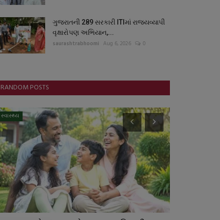
ગુજરાતની 289 સરકારી ITIમાં રાજ્યવ્યાપી
વૃક્ષારોપણ અભિયાન,...
saurashtrabhoomi
Aug 6, 2026
0
RANDOM POSTS
સ્વાસ્થ્ય
સ્વાસ્થ્ય