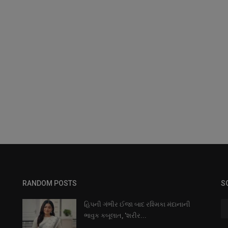
RANDOM POSTS
S
હિપની ગંભીર ઈજા બાદ રશ્મિકા મંદાનાની
ભાવુક કબૂલાત, 'શરીર...