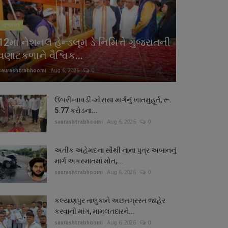
ગુજરાત
12મા નેશનલ હેન્ડલૂમ ડે નિમિત્તે ગુજરાતની
વણાટકળાને વૈશ્વિક...
saurashtrabhoomi
Aug 6, 2026
0
ઉંબરી-વાવડી-મોરાસા માર્ગનું ખાતમુહૂર્ત, રૂ.
5.77 કરોડના...
saurashtrabhoomi
Aug 6, 2026
0
અતીક અહેમદના સૌથી નાના પુત્ર અબાનનું
માર્ગ અકસ્માતમાં મોત,...
saurashtrabhoomi
Aug 6, 2026
0
કલ્યાણપુર તાલુકાને અછતગ્રસ્ત જાહેર
કરવાની માંગ, મામલતદારને...
saurashtrabhoomi
Aug 6, 2026
0