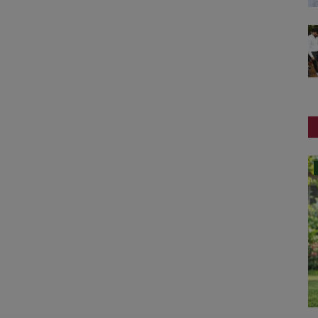
રાષ્ટ્રીય