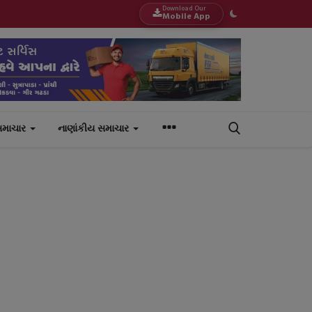
Download Our
Mobile App
સમાચાર
નાણાંકીય સમાચાર