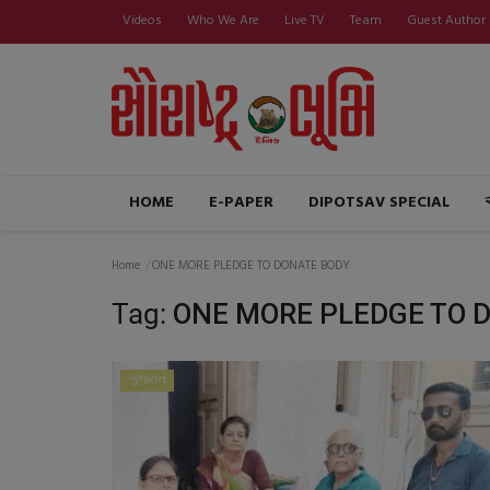
Videos
Who We Are
Live TV
Team
Guest Author
HOME
E-PAPER
DIPOTSAV SPECIAL
Home
ONE MORE PLEDGE TO DONATE BODY
Tag:
ONE MORE PLEDGE TO 
ગુજરાત