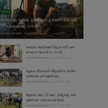
સ્વાસ્થ્ય
વરસાદમાં પગમાં ફંગલ ઇન્ફેક્શન કેમ વધે
છે? ચોમાસામાં પગની...
saurashtrabhoomi
Aug 8, 2026
0
સવારમાં પથારીમાંથી ઊઠ્યા પછી તરત
મોબાઇલ જોવાની ટેવ કેટલી...
saurashtrabhoomi
Aug 8, 2026
0
જૂનાગઢ જિલ્લાની ઔદ્યોગિક તાલીમ
સંસ્થાઓ ખાતે વૃક્ષારોપણ...
saurashtrabhoomi
Aug 7, 2026
0
જૂનાગઢ આઈ.ટી.આઈ. (મહિલા) ખાતે
વૃક્ષારોપણ કાર્યક્રમ યોજાયો
saurashtrabhoomi
Aug 7, 2026
0