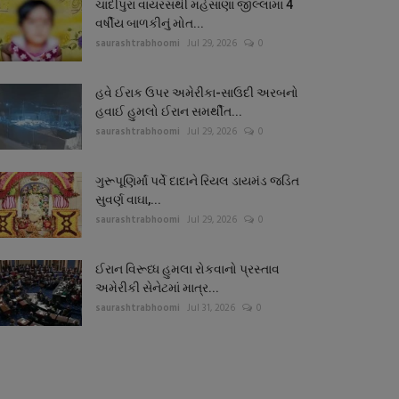
ચાંદીપુરા વાયરસથી મહેસાણા જીલ્લામાં 4
વર્ષીય બાળકીનું મોત...
saurashtrabhoomi
Jul 29, 2026
0
હવે ઈરાક ઉપર અમેરીકા-સાઉદી અરબનો
હવાઈ હુમલો ઈરાન સમર્થીત...
saurashtrabhoomi
Jul 29, 2026
0
ગુરૂપૂણિર્માં પર્વે દાદાને રિયલ ડાયમંડ જડિત
સુવર્ણ વાઘા,...
saurashtrabhoomi
Jul 29, 2026
0
ઈરાન વિરૂધ્ધ હુમલા રોકવાનો પ્રસ્તાવ
અમેરીકી સેનેટમાં માત્ર...
saurashtrabhoomi
Jul 31, 2026
0