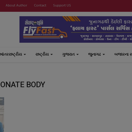
About Author
Contact
Support US
આંતરરાષ્ટ્રીય
રાષ્ટ્રીય
ગુજરાત
જુનાગઢ
બજારના 
DONATE BODY