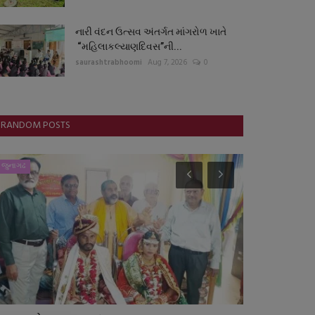
નારી વંદન ઉત્સવ અંતર્ગત માંગરોળ ખાતે
“મહિલાકલ્યાણદિવસ”ની...
saurashtrabhoomi
Aug 7, 2026
0
RANDOM POSTS
જુનાગઢ
આંતરરાષ્ટ્રીય