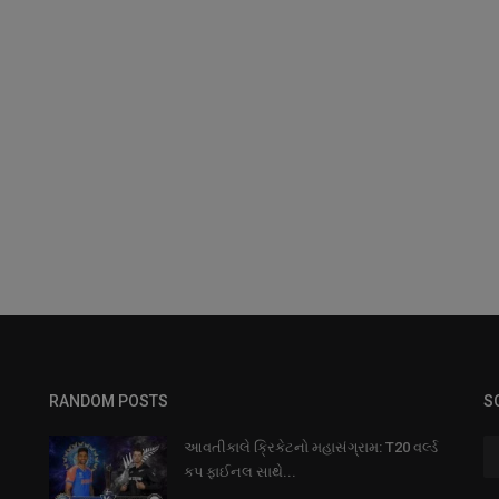
RANDOM POSTS
S
આવતીકાલે ક્રિકેટનો મહાસંગ્રામ: T20 વર્લ્ડ
કપ ફાઈનલ સાથે...