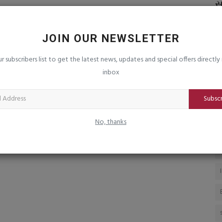
ોમ્બીંગ :
મોદી-મેલોનીની ‘મેલોડી’ ચર્ચાથી શેરબજારમાં
સ
ગૂંચવણ:ખોટી કંપનીના...
૧
saurashtrabhoomi
May 20, 2026
0
sa
JOIN OUR NEWSLETTER
ાયો
મેલોડી ટોફી બનાવતી કંપની શેરબજારમાં નોંધાયેલી જ નથી, નામની
ur subscribers list to get the latest news, updates and special offers directly 
સમાનતાથી રોકાણકારોએ ઉતાવળમાં...
inbox
Subsc
No, thanks