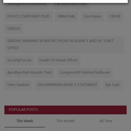
Telangana Government
CM Bhpendra Patel
POLICE COMPLAINT FILED
HIMACHAL
CivicIssues
CRUDE
CENSUS
SERIOUS WARNING IN REPORT FROM UN AGENCY AND UK`S MET
OFFICE
SecurityForces
Death Of Forest Officer
Ayodhya Ram Mandir Trust
Congress MP Parimal Nathvani
Yami Gautam
ON NARENDRA MODI`S STATEMENT
Eye Care
POPULAR POSTS
This Week
This Month
All Time