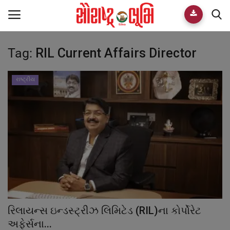
Tag:
RIL Current Affairs Director
Home
E-paper
રાષ્ટ્રીય
Videos
Who We Are
Live TV
Team
રિલાયન્સ ઇન્ડસ્ટ્રીઝ લિમિટેડ (RIL)ના કોર્પોરેટ
Guest Author
અફેર્સના...