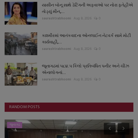
યાસીન બોનૂ સાથે ડેટિંગની અફવાઓ પર નોરા ફતેહીએ
તોડ્યું મૌન,...
saurashtrabhoomi
Aug 8, 2026
0
કાશ્મીરમાં આતંકવાદના ઓનલાઈન નેટવર્ક સામે મોટી
કાર્યવાહી,...
saurashtrabhoomi
Aug 8, 2026
0
જૂનાગઢમાં ૫૮૪.૫ કિલો પ્રતિબંધિત પનીર અને ચીઝ
એનાલોગનાં...
saurashtrabhoomi
Aug 8, 2026
0
RANDOM POSTS
જુનાગઢ