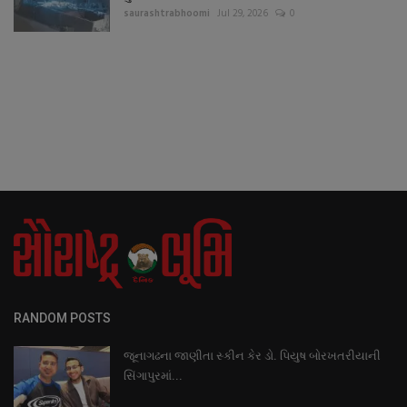
saurashtrabhoomi
Jul 29, 2026
0
RANDOM POSTS
જૂનાગઢના જાણીતા સ્કીન કેર ડો. પિયુષ બોરખતરીયાની
સિંગાપુરમાં...