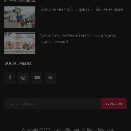
હિમાચલમાં બસ પલટી : ૮ મુસાફરોનાં મોત, અનેક ઘાયલ
‘હર ઘર તિરંગા’ અભિયાનને સફળ બનાવવા જૂનાગઢ
મહાનગર ભાજપની...
SOCIAL MEDIA
Subscribe
Copyright 2025 SaurashtraBhoomi - All Rights Reserved.