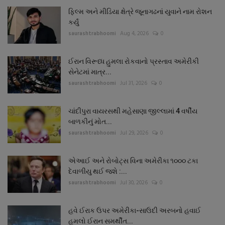
ફિલ્મ અને મીડિયા ક્ષેત્રે જૂનાગઢનાં યુવાને નામ રોશન
કર્યું
saurashtrabhoomi
Aug 4, 2026
0
ઈરાન વિરૂધ્ધ હુમલા રોકવાનો પ્રસ્તાવ અમેરીકી
સેનેટમાં માત્ર...
saurashtrabhoomi
Jul 31, 2026
0
ચાંદીપુરા વાયરસથી મહેસાણા જીલ્લામાં 4 વર્ષીય
બાળકીનું મોત...
saurashtrabhoomi
Jul 29, 2026
0
એઆઈ અને રોબોટ્સ વિના અમેરીકા ૧૦૦૦ ટકા
દેવાળીયુ થઈ જશે :...
saurashtrabhoomi
Jul 30, 2026
0
હવે ઈરાક ઉપર અમેરીકા-સાઉદી અરબનો હવાઈ
હુમલો ઈરાન સમર્થીત...