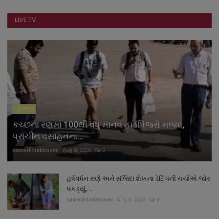
નાણાંકીય સમાચાર
LIVE TV
સ્થાનિક સમાચાર
સ્પોર્ટ્સ
રાશિફળ
ગુજરાત
ગુનાખોરી
કચ્છના રણમાં 100થી વધુ માનવ હાડપિંજરો મળ્યા,
બોલિવૂડ
પ્રાચીન વસાહતના...
saurashtrabhoomi
Aug 8, 2026
0
સ્વાસ્થ્ય
હર્ષવર્ધન રાણે અને સંજિદા શેખના ડેટિંગની ચર્ચાએ જોર
પકડ્યું,...
saurashtrabhoomi
Aug 8, 2026
0