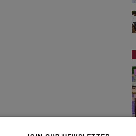
સ્વાસ્થ્ય