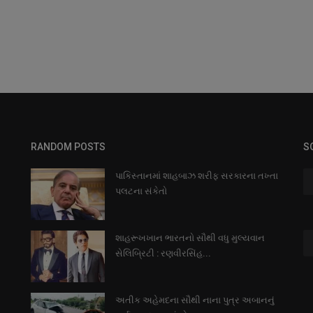
RANDOM POSTS
S
પાકિસ્તાનમાં શાહબાઝ શરીફ સરકારના તખ્તા
પલટના સંકેતો
શાહરૂખખાન ભારતનો સૌથી વધુ મુલ્યવાન
સેલિબ્રિટી : રણવીરસિંહ...
અતીક અહેમદના સૌથી નાના પુત્ર અબાનનું