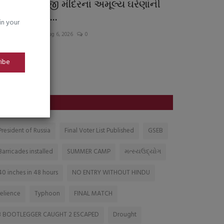
ાઘેશ્વરી માતાજી મંદિરનાં અમૂલ્ય ઘરેણાંની
જૂનાગઢ જિલ્
ોરીનો ભેદ ૧૧...
સહિતના ૧૩ ગ
in your
urashtrabhoomi
Aug 6, 2026
0
saurashtrabhoomi
ribe
TAGS
President of Russia
Final Voter List Published
GSEB
Barricades installed
SUMMER CAMP
મત્સ્યઉદ્યોગ
40 inches in 48 hours
NO ENTRY WITHOUT HINDU
relience
Typhoon
FINAL MATCH
3 BOOTLEGGER CAUGHT 2 ESCAPED
Drought