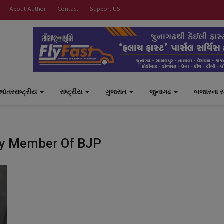
About Author
Contact
Support US
આંતરરાષ્ટ્રીય
રાષ્ટ્રીય
ગુજરાત
જુનાગઢ
બજારના 
y Member Of BJP