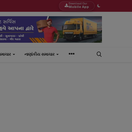
Download Our
Mobile App
સમાચાર
નાણાંકીય સમાચાર