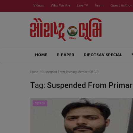
Videos
Who We Are
Live TV
Team
Guest Author
HOME
E-PAPER
DIPOTSAV SPECIAL
Home
Suspended From Primary Member Of BJP
Tag:
Suspended From Primar
જુનાગઢ