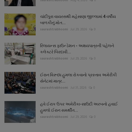
saurashtrabhoomi
Aug 4, 2026
0
ચાંદીપુરા વાયરસથી મહેસાણા જીલ્લામાં 4 વર્ષીય
બાળકીનું મોત...
saurashtrabhoomi
Jul 29, 2026
0
રિલાયન્સ ફાઉન્ડેશન - અક્ષયપાત્રની પહેલને
કલેક્ટરે બિરદાવી...
saurashtrabhoomi
Jul 29, 2026
0
ઈરાન વિરૂધ્ધ હુમલા રોકવાનો પ્રસ્તાવ અમેરીકી
સેનેટમાં માત્ર...
saurashtrabhoomi
Jul 31, 2026
0
હવે ઈરાક ઉપર અમેરીકા-સાઉદી અરબનો હવાઈ
હુમલો ઈરાન સમર્થીત...
saurashtrabhoomi
Jul 29, 2026
0