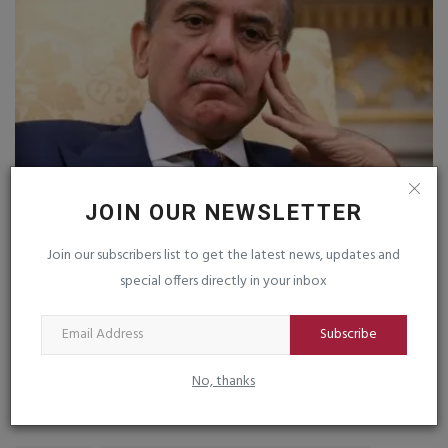
JOIN OUR NEWSLETTER
ે
પાકિસ્તાનમાં શાહબાઝ શરીફ સરકારના તખ્તા
ઈ
પલટના સંકેતો
હુ
Join our subscribers list to get the latest news, updates and
saurashtrabhoomi
Aug 5, 2026
0
sa
special offers directly in your inbox
Subscribe
No, thanks
TAGS