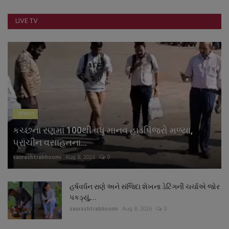
નાણાંકીય સમાચાર
LIVE TV
સ્થાનિક સમાચાર
સ્પોર્ટ્સ
રાશિફળ
ગુજરાત
ગુનાખોરી
કચ્છના રણમાં 100થી વધુ માનવ હાડપિંજરો મળ્યા,
બોલિવૂડ
પ્રાચીન વસાહતના...
saurashtrabhoomi
Aug 8, 2026
0
સ્વાસ્થ્ય
હર્ષવર્ધન રાણે અને સંજિદા શેખના ડેટિંગની ચર્ચાએ જોર
પકડ્યું,...
saurashtrabhoomi
Aug 8, 2026
0