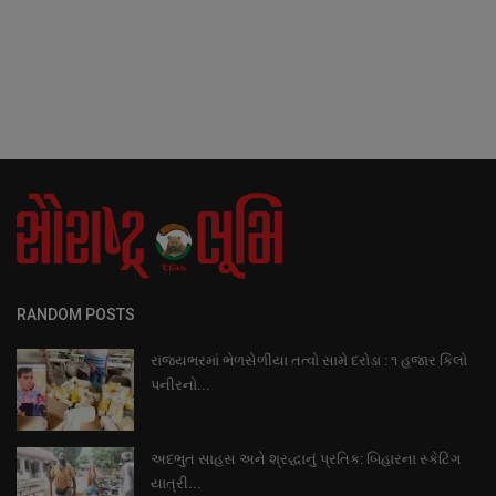
RANDOM POSTS
રાજ્યભરમાં ભેળસેળીયા તત્વો સામે દરોડા : ૧ હજાર કિલો
પનીરનો...
અદભુત સાહસ અને શ્રદ્ધાનું પ્રતિક: બિહારના સ્કેટિંગ
યાત્રી...