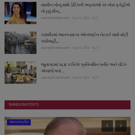
યાસીન બોનૂ સાથે ડેટિંગની અફવાઓ પર નોરા ફતેહીએ
તોડ્યું મૌન,...
saurashtrabhoomi
Aug 8, 2026
0
કાશ્મીરમાં આતંકવાદના ઓનલાઈન નેટવર્ક સામે મોટી
કાર્યવાહી,...
saurashtrabhoomi
Aug 8, 2026
0
જૂનાગઢમાં ૫૮૪.૫ કિલો પ્રતિબંધિત પનીર અને ચીઝ
એનાલોગનાં...
saurashtrabhoomi
Aug 8, 2026
0
RANDOM POSTS
આંતરરાષ્ટ્રીય