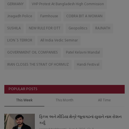
GERMANY
VHP Protest At Bangladesh High Commission
Jnagadh Police
Farmhouse
COBRA BIT A WOMAN
SUSHILA
NEW RULE FOR OTT
Geopolitics
RAJNATH
LION`S TERROR
All India Vedic Seminar
GOVERNMENT OIL COMPANIES
Patel Kelavni Mandal
IRAN CLOSES THE STRAIT OF HORMUZ
Handi Festival
POPULAR POSTS
This Week
This Month
All Time
ફિલ્મ અને મીડિયા ક્ષેત્રે જૂનાગઢનાં યુવાને નામ રોશન
કર્યું