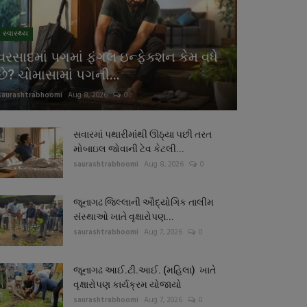
સ્વાસ્થ્ય
વરસાદમાં પગમાં ફંગલ ઇન્ફેક્શન કેમ વધે
છે? ચોમાસામાં પગની...
saurashtrabhoomi
Aug 8, 2026
0
સવારમાં પથારીમાંથી ઊઠ્યા પછી તરત
મોબાઇલ જોવાની ટેવ કેટલી...
saurashtrabhoomi
Aug 8, 2026
0
જૂનાગઢ જિલ્લાની ઔદ્યોગિક તાલીમ
સંસ્થાઓ ખાતે વૃક્ષારોપણ...
saurashtrabhoomi
Aug 7, 2026
0
જૂનાગઢ આઈ.ટી.આઈ. (મહિલા) ખાતે
વૃક્ષારોપણ કાર્યક્રમ યોજાયો
saurashtrabhoomi
Aug 7, 2026
0