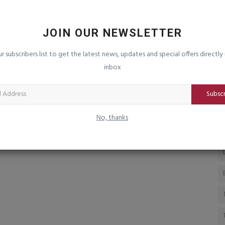
ુંભકર્ણની
ઉના પોલીસે વાડી વિસ્તારમાં ચાલતું હાઈ
જ
પ્રોફાઈલ જુગાર ધામ...
"
JOIN OUR NEWSLETTER
saurashtrabhoomi
Aug 4, 2026
0
sa
જૂ
ur subscribers list to get the latest news, updates and special offers directly 
નર
inbox
Subsc
No, thanks