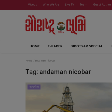
Videos
Who We Are
Live TV
Team
Guest Author
HOME
E-PAPER
DIPOTSAV SPECIAL
Home
andaman nicobar
Tag:
andaman nicobar
રાષ્ટ્રીય