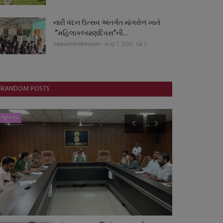
નારી વંદન ઉત્સવ અંતર્ગત માંગરોળ ખાતે
“મહિલાકલ્યાણદિવસ”ની...
saurashtrabhoomi
Aug 7, 2026
0
RANDOM POSTS
જુનાગઢ
ગુજરાત