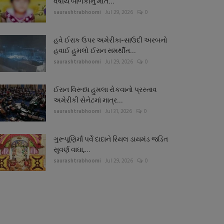
વર્ષીય બાળકીનું મોત...
saurashtrabhoomi
Jul 29, 2026
0
હવે ઈરાક ઉપર અમેરીકા-સાઉદી અરબનો
હવાઈ હુમલો ઈરાન સમર્થીત...
saurashtrabhoomi
Jul 29, 2026
0
ઈરાન વિરૂધ્ધ હુમલા રોકવાનો પ્રસ્તાવ
અમેરીકી સેનેટમાં માત્ર...
saurashtrabhoomi
Jul 31, 2026
0
ગુરૂપૂણિર્માં પર્વે દાદાને રિયલ ડાયમંડ જડિત
સુવર્ણ વાઘા,...
saurashtrabhoomi
Jul 29, 2026
0