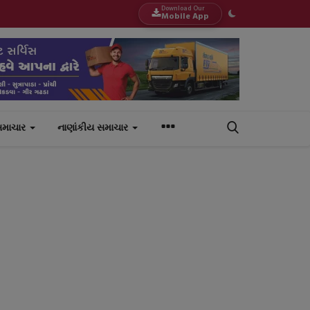
Download Our
Mobile App
સમાચાર
નાણાંકીય સમાચાર