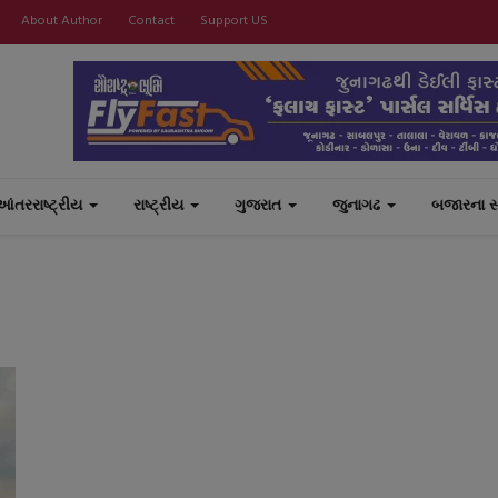
About Author
Contact
Support US
આંતરરાષ્ટ્રીય
રાષ્ટ્રીય
ગુજરાત
જુનાગઢ
બજારના 