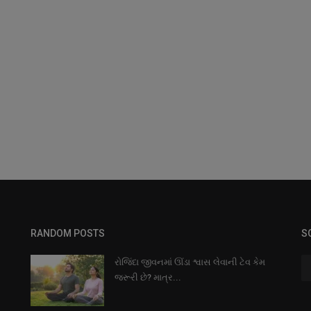
RANDOM POSTS
S
રોજિંદા જીવનમાં ઊંડા શ્વાસ લેવાની ટેવ કેમ
જરૂરી છે? માત્ર...