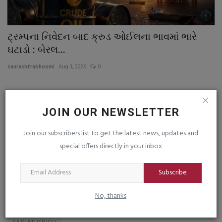
ટ્રમ્પના નિવેદન બાદ ક્રુડ ઓઈલના ભાવમાં ભારે
ઉ
ઘટાડો : બેરલ...
ગુ
saurashtrabhoomi
Aug 3, 2026
0
sa
પ્
JOIN OUR NEWSLETTER
TAGS
Join our subscribers list to get the latest news, updates and
special offers directly in your inbox
FIRST PAPERLESS JUDICIARY STATE
Subscribe
EPFO's unprecedented achievement
No, thanks
PARIMAL NATHWANI APPEALS TO FOREST MINISTER