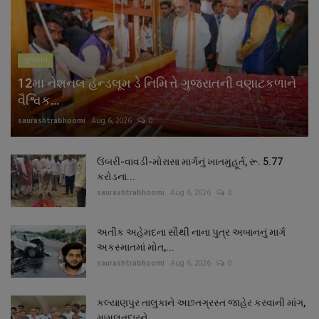
નાણાંકીય સમાચાર
સ્થાનિક સમાચાર
ગુજરાત
12મા નેશનલ હેન્ડલૂમ ડે નિમિત્તે ગુજરાતની વણાટકળાને
સ્પોર્ટ્સ
વૈશ્વિક...
saurashtrabhoomi
Aug 6, 2026
0
રાશિફળ
ગુનાખોરી
ઉંબરી-વાવડી-મોરાસા માર્ગનું ખાતમુહૂર્ત, રૂ. 5.77
કરોડના...
saurashtrabhoomi
Aug 6, 2026
0
બોલિવૂડ
અતીક અહેમદના સૌથી નાના પુત્ર અબાનનું માર્ગ
સ્વાસ્થ્ય
અકસ્માતમાં મોત,...
saurashtrabhoomi
Aug 6, 2026
0
કલ્યાણપુર તાલુકાને અછતગ્રસ્ત જાહેર કરવાની માંગ,
મામલતદારને...