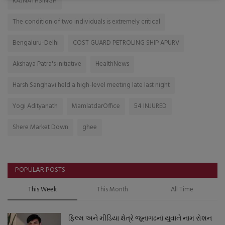
RAJNATHSINGH
The condition of two individuals is extremely critical
Bengaluru-Delhi
COST GUARD PETROLING SHIP APURV
Akshaya Patra's initiative
HealthNews
Harsh Sanghavi held a high-level meeting late last night
Yogi Adityanath
MamlatdarOffice
54 INJURED
Shere Market Down
ghee
POPULAR POSTS
This Week
This Month
All Time
ફિલ્મ અને મીડિયા ક્ષેત્રે જૂનાગઢનાં યુવાને નામ રોશન