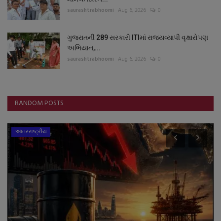
saurashtrabhoomi
Aug 6, 2026
0
ગુજરાતની 289 સરકારી ITIમાં રાજ્યવ્યાપી વૃક્ષારોપણ
અભિયાન,...
saurashtrabhoomi
Aug 6, 2026
0
RANDOM POSTS
આંતરરાષ્ટ્રીય