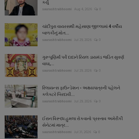
કર્યું
saurashtrabhoomi
Aug 4, 2026
0
ચાંદીપુરા વાયરસથી મહેસાણા જીલ્લામાં 4 વર્ષીય
બાળકીનું મોત...
saurashtrabhoomi
Jul 29, 2026
0
ગુરૂપૂણિર્માં પર્વે દાદાને રિયલ ડાયમંડ જડિત સુવર્ણ
વાઘા,...
saurashtrabhoomi
Jul 29, 2026
0
રિલાયન્સ ફાઉન્ડેશન - અક્ષયપાત્રની પહેલને
કલેક્ટરે બિરદાવી...
saurashtrabhoomi
Jul 29, 2026
0
ઈરાન વિરૂધ્ધ હુમલા રોકવાનો પ્રસ્તાવ અમેરીકી
સેનેટમાં માત્ર...
saurashtrabhoomi
Jul 31, 2026
0