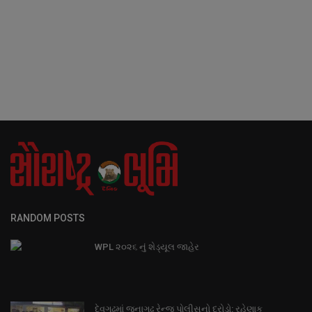
RANDOM POSTS
WPL ૨૦૨૬ નું શેડ્યૂલ જાહેર
દેવગઢમાં જુનાગઢ રેન્જ પોલીસનો દરોડો: રહેણાક