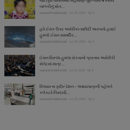
ચાંદીપુરા વાયરસથી મહેસાણા જીલ્લામાં 4 વર્ષીય
બાળકીનું મોત...
saurashtrabhoomi
Jul 29, 2026
0
હવે ઈરાક ઉપર અમેરીકા-સાઉદી અરબનો હવાઈ
હુમલો ઈરાન સમર્થીત...
saurashtrabhoomi
Jul 29, 2026
0
ઈરાન વિરૂધ્ધ હુમલા રોકવાનો પ્રસ્તાવ અમેરીકી
સેનેટમાં માત્ર...
saurashtrabhoomi
Jul 31, 2026
0
રિલાયન્સ ફાઉન્ડેશન - અક્ષયપાત્રની પહેલને
કલેક્ટરે બિરદાવી...
saurashtrabhoomi
Jul 29, 2026
0