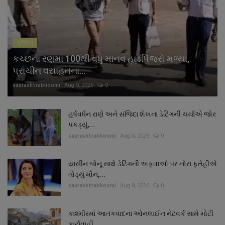
નાણાંકીય સમાચાર
સ્થાનિક સમાચાર
ગુજરાત
કચ્છના રણમાં 100થી વધુ માનવ હાડપિંજરો મળ્યા,
સ્પોર્ટ્સ
પ્રાચીન વસાહતના...
saurashtrabhoomi
Aug 8, 2026
0
રાશિફળ
ગુનાખોરી
હર્ષવર્ધન રાણે અને સંજિદા શેખના ડેટિંગની ચર્ચાએ જોર
પકડ્યું,...
saurashtrabhoomi
Aug 8, 2026
0
બોલિવૂડ
યાસીન બોનૂ સાથે ડેટિંગની અફવાઓ પર નોરા ફતેહીએ
સ્વાસ્થ્ય
તોડ્યું મૌન,...
saurashtrabhoomi
Aug 8, 2026
0
કાશ્મીરમાં આતંકવાદના ઓનલાઈન નેટવર્ક સામે મોટી
કાર્યવાહી,...