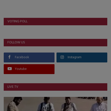
About Author
Contact
VOTING POLL
Dipotsav Special
આંતરરાષ્ટ્રીય
FOLLOW US
રાષ્ટ્રીય
Facebook
Instagram
ગુજરાત
Youtube
જુનાગઢ
LIVE TV
Support US
બજારના સમાચાર