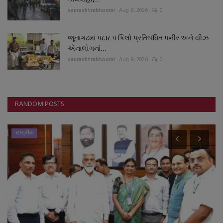
saurashtrabhoomi
Aug 8, 2026
0
જૂનાગઢમાં ૫૮૪.૫ કિલો પ્રતિબંધિત પનીર અને ચીઝ
એનાલોગનાં...
saurashtrabhoomi
Aug 8, 2026
0
RANDOM POSTS
રાષ્ટ્રીય