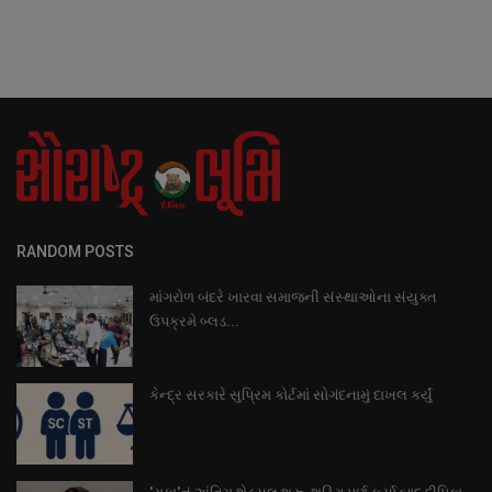
RANDOM POSTS
માંગરોળ બંદરે ખારવા સમાજની સંસ્થાઓના સંયુક્ત
ઉપક્રમે બ્લડ...
કેન્દ્ર સરકારે સુપ્રિમ કોર્ટમાં સોગંદનામું દાખલ કર્યું