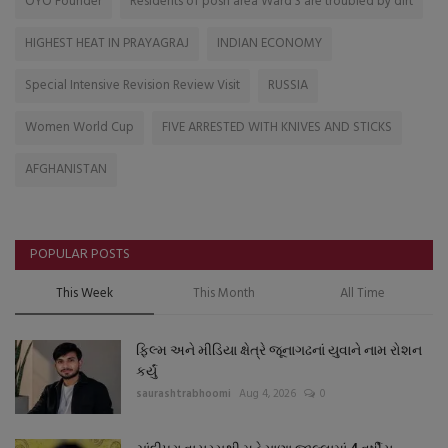
OYO Founder
Residents of posh area Ward 3 are troubled by dirt
HIGHEST HEAT IN PRAYAGRAJ
INDIAN ECONOMY
Special Intensive Revision Review Visit
RUSSIA
Women World Cup
FIVE ARRESTED WITH KNIVES AND STICKS
AFGHANISTAN
POPULAR POSTS
This Week
This Month
All Time
ફિલ્મ અને મીડિયા ક્ષેત્રે જૂનાગઢનાં યુવાને નામ રોશન
કર્યું
saurashtrabhoomi
Aug 4, 2026
0