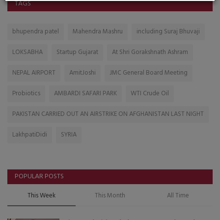
TAGS
bhupendra patel
Mahendra Mashru
including Suraj Bhuvaji
LOKSABHA
Startup Gujarat
At Shri Gorakshnath Ashram
NEPAL AIRPORT
AmitJoshi
JMC General Board Meeting
Probiotics
AMBARDI SAFARI PARK
WTI Crude Oil
PAKISTAN CARRIED OUT AN AIRSTRIKE ON AFGHANISTAN LAST NIGHT
LakhpatiDidi
SYRIA
POPULAR POSTS
This Week
This Month
All Time