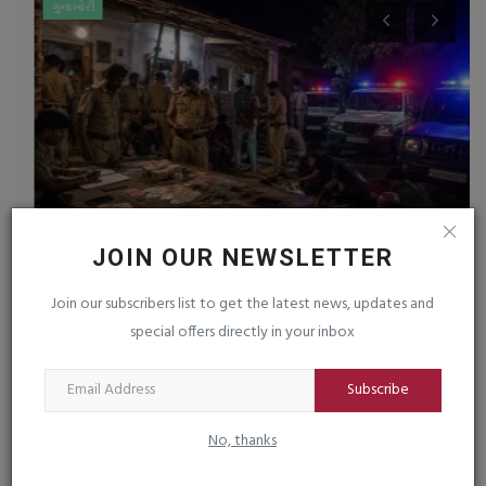
ગુનાખોરી
JOIN OUR NEWSLETTER
વિસાવદરનાં નવી ચાવંડ ગામે વાડીનાં મકાનમાં ચાલતા
ભ
Join our subscribers list to get the latest news, updates and
જુગારધામ...
‘
special offers directly in your inbox
saurashtrabhoomi
Aug 3, 2026
0
sa
Subscribe
No, thanks