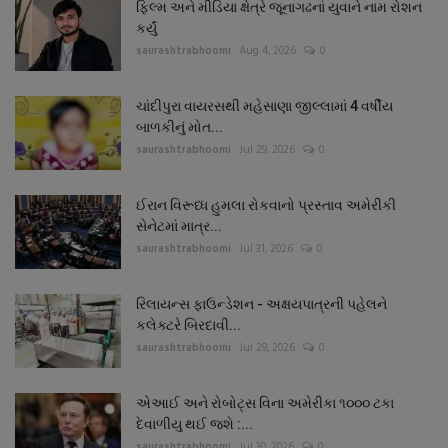
ફિલ્મ અને મીડિયા ક્ષેત્રે જૂનાગઢનાં યુવાને નામ રોશન
કર્યું
saurashtrabhoomi
Aug 4, 2026
0
ચાંદીપુરા વાયરસથી મહેસાણા જીલ્લામાં 4 વર્ષીય
બાળકીનું મોત...
saurashtrabhoomi
Jul 29, 2026
0
ઈરાન વિરૂધ્ધ હુમલા રોકવાનો પ્રસ્તાવ અમેરીકી
સેનેટમાં માત્ર...
saurashtrabhoomi
Jul 31, 2026
0
રિલાયન્સ ફાઉન્ડેશન - અક્ષયપાત્રની પહેલને
કલેક્ટરે બિરદાવી...
saurashtrabhoomi
Jul 29, 2026
0
એઆઈ અને રોબોટ્સ વિના અમેરીકા ૧૦૦૦ ટકા
દેવાળીયુ થઈ જશે :...
saurashtrabhoomi
Jul 30, 2026
0