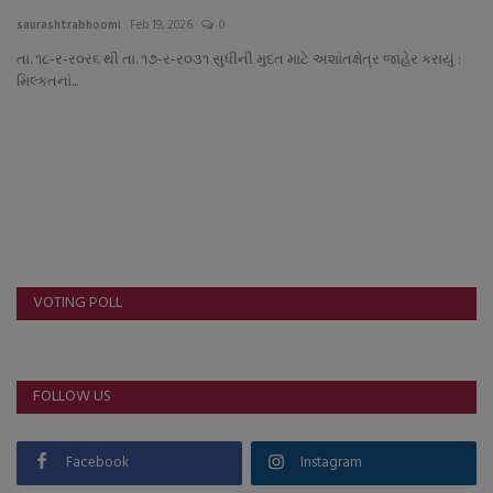
About Author
saurashtrabhoomi
Feb 19, 2026
0
તા. ૧૮-ર-ર૦ર૬ થી તા. ૧૭-ર-ર૦૩૧ સુધીની મુદત માટે અશાંતક્ષેત્ર જાહેર કરાયું :
Contact
મિલ્કતનાં...
Dipotsav Special
આંતરરાષ્ટ્રીય
રાષ્ટ્રીય
ગુજરાત
VOTING POLL
જુનાગઢ
FOLLOW US
Support US
બજારના સમાચાર
Facebook
Instagram