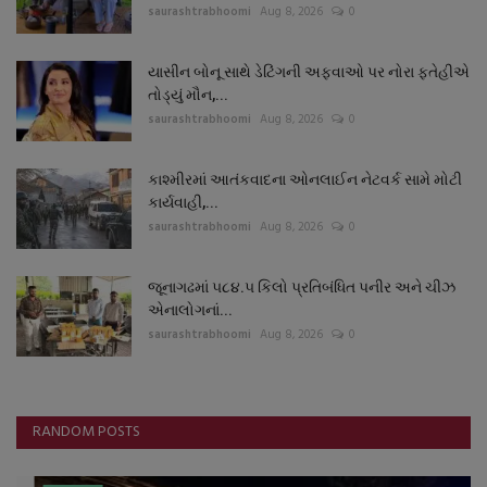
saurashtrabhoomi
Aug 8, 2026
0
યાસીન બોનૂ સાથે ડેટિંગની અફવાઓ પર નોરા ફતેહીએ
તોડ્યું મૌન,...
saurashtrabhoomi
Aug 8, 2026
0
કાશ્મીરમાં આતંકવાદના ઓનલાઈન નેટવર્ક સામે મોટી
કાર્યવાહી,...
saurashtrabhoomi
Aug 8, 2026
0
જૂનાગઢમાં ૫૮૪.૫ કિલો પ્રતિબંધિત પનીર અને ચીઝ
એનાલોગનાં...
saurashtrabhoomi
Aug 8, 2026
0
RANDOM POSTS