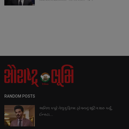
RANDOM POSTS
અનિલ કપૂરે તેલુગુ ફિલ્મ ડ્રેગનનું શૂટિંગ શરુ કર્યું,
ઈન્સ્ટા...