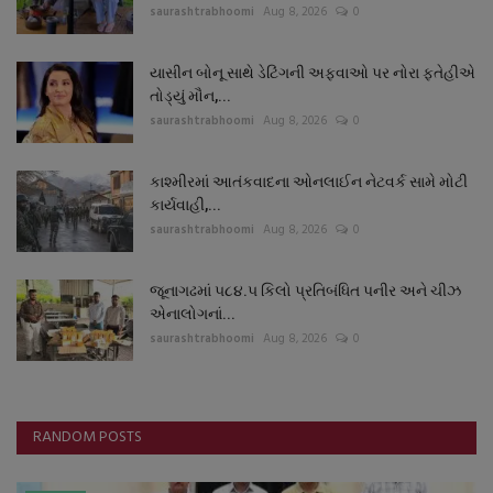
saurashtrabhoomi
Aug 8, 2026
0
યાસીન બોનૂ સાથે ડેટિંગની અફવાઓ પર નોરા ફતેહીએ
તોડ્યું મૌન,...
saurashtrabhoomi
Aug 8, 2026
0
કાશ્મીરમાં આતંકવાદના ઓનલાઈન નેટવર્ક સામે મોટી
કાર્યવાહી,...
saurashtrabhoomi
Aug 8, 2026
0
જૂનાગઢમાં ૫૮૪.૫ કિલો પ્રતિબંધિત પનીર અને ચીઝ
એનાલોગનાં...
saurashtrabhoomi
Aug 8, 2026
0
RANDOM POSTS