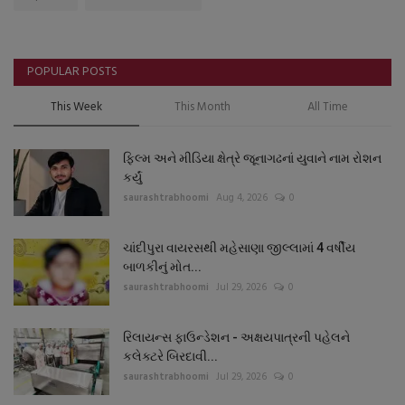
POPULAR POSTS
This Week
This Month
All Time
ફિલ્મ અને મીડિયા ક્ષેત્રે જૂનાગઢનાં યુવાને નામ રોશન
કર્યું
saurashtrabhoomi
Aug 4, 2026
0
ચાંદીપુરા વાયરસથી મહેસાણા જીલ્લામાં 4 વર્ષીય
બાળકીનું મોત...
saurashtrabhoomi
Jul 29, 2026
0
રિલાયન્સ ફાઉન્ડેશન - અક્ષયપાત્રની પહેલને
કલેક્ટરે બિરદાવી...
saurashtrabhoomi
Jul 29, 2026
0