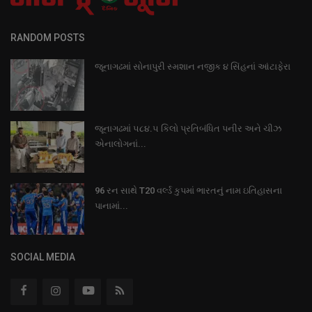
RANDOM POSTS
જૂનાગઢમાં સોનાપુરી સ્મશાન નજીક ૪ સિંહનાં આંટાફેરા
જૂનાગઢમાં ૫૮૪.૫ કિલો પ્રતિબંધિત પનીર અને ચીઝ
એનાલોગનાં...
96 રન સાથે T20 વર્લ્ડ કુપમાં ભારતનું નામ ઇતિહાસના
પાનામાં...
SOCIAL MEDIA