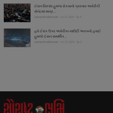
ઈરાન વિરૂધ્ધ હુમલા રોકવાનો પ્રસ્તાવ અમેરીકી
સેનેટમાં માત્ર...
saurashtrabhoomi
Jul 31, 2026
0
હવે ઈરાક ઉપર અમેરીકા-સાઉદી અરબનો હવાઈ
હુમલો ઈરાન સમર્થીત...
saurashtrabhoomi
Jul 29, 2026
0