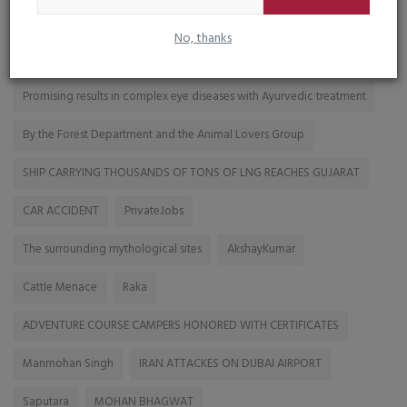
TAGS
No, thanks
FloodSituation
Promising results in complex eye diseases with Ayurvedic treatment
By the Forest Department and the Animal Lovers Group
SHIP CARRYING THOUSANDS OF TONS OF LNG REACHES GUJARAT
CAR ACCIDENT
PrivateJobs
The surrounding mythological sites
AkshayKumar
Cattle Menace
Raka
ADVENTURE COURSE CAMPERS HONORED WITH CERTIFICATES
Manmohan Singh
IRAN ATTACKES ON DUBAI AIRPORT
Saputara
MOHAN BHAGWAT