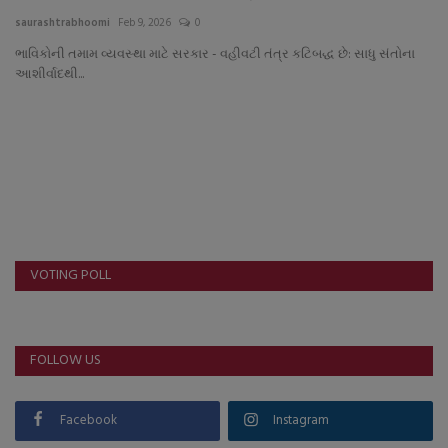
About Author
saurashtrabhoomi
Feb 9, 2026
0
ભાવિકોની તમામ વ્યવસ્થા માટે સરકાર - વહીવટી તંત્ર કટિબદ્ધ છે: સાધુ સંતોના
Contact
આશીર્વાદથી...
Dipotsav Special
આંતરરાષ્ટ્રીય
રાષ્ટ્રીય
ગુજરાત
VOTING POLL
જુનાગઢ
FOLLOW US
Support US
બજારના સમાચાર
Facebook
Instagram