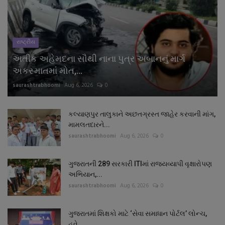
નાણાંકીય સમાચાર
સ્થાનિક સમાચાર
રાષ્ટ્રીય
અતીક અહેમદના સૌથી નાના પુત્ર અબાનનું માર્ગ
સ્પોર્ટ્સ
અકસ્માતમાં મોત,...
saurashtrabhoomi
Aug 6, 2026
0
રાશિફળ
ગુનાખોરી
કલ્યાણપુર તાલુકાને અછતગ્રસ્ત જાહેર કરવાની માંગ,
મામલતદારને...
saurashtrabhoomi
Aug 6, 2026
0
બોલિવૂડ
ગુજરાતની 289 સરકારી ITIમાં રાજ્યવ્યાપી વૃક્ષારોપણ
સ્વાસ્થ્ય
અભિયાન,...
saurashtrabhoomi
Aug 6, 2026
0
ગુજરાતમાં શિક્ષકો માટે ‘સેવા સમાધાન પોર્ટલ’ લોન્ચ,
હવે...