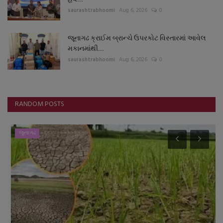
saurashtrabhoomi
Aug 6, 2026
0
જૂનાગઢ ક્રાઈમ બ્રાન્ચે ઉપરકોટ વિસ્તારમાં આવેલ
મકાનમાંથી...
saurashtrabhoomi
Aug 6, 2026
0
RANDOM POSTS
જુનાગઢ