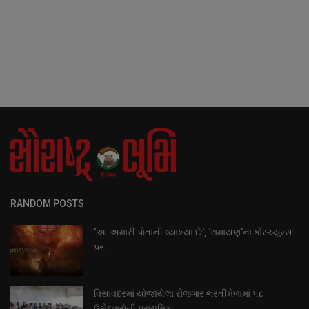
RANDOM POSTS
'આ અમારી પોતાની વ્યાખ્યા છે', ‘રામાયણ’ના કોસ્ચ્યુમ્સ
પર...
વિસાવદરમાં યોજાયેલા રોજગાર ભરતીમેળામાં ૫૮
ઉમેદવારોની પ્રાથમિક...