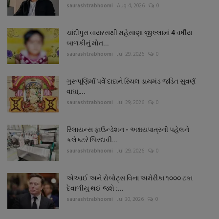
saurashtrabhoomi
Aug 4, 2026
0
ચાંદીપુરા વાયરસથી મહેસાણા જીલ્લામાં 4 વર્ષીય
બાળકીનું મોત...
saurashtrabhoomi
Jul 29, 2026
0
ગુરૂપૂણિર્માં પર્વે દાદાને રિયલ ડાયમંડ જડિત સુવર્ણ
વાઘા,...
saurashtrabhoomi
Jul 29, 2026
0
રિલાયન્સ ફાઉન્ડેશન - અક્ષયપાત્રની પહેલને
કલેક્ટરે બિરદાવી...
saurashtrabhoomi
Jul 29, 2026
0
એઆઈ અને રોબોટ્સ વિના અમેરીકા ૧૦૦૦ ટકા
દેવાળીયુ થઈ જશે :...
saurashtrabhoomi
Jul 30, 2026
0