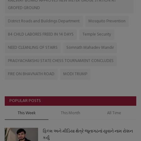
RAILWAY BOARD APPROVES NEW METER GAUGE STATION AT
GROFED GROUND
District Roads and Buildings Department
Mosquito Prevention
84 CHILD LABORES FREED IN 14 DAYS
Temple Security
NEED CLEANLING OF STAIRS
Somnath Mahadev Mandir
PRAGYACHAKSHU STATE CHESS TOURNAMENT CONCLUDES
FIRE ON BHAVNATH ROAD
MODI TRUMP
POPULAR POSTS
This Week
This Month
All Time
ફિલ્મ અને મીડિયા ક્ષેત્રે જૂનાગઢનાં યુવાને નામ રોશન
કર્યું