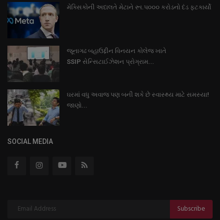
મેક્સિકોની અદાલતે મેટાને રૂા.પ૦૦૦ કરોડનો દંડ ફટકાર્યો
જૂનાગઢ બહાઉદ્દીન વિનયન કોલેજ ખાતે
SSIP સેન્સિટાઈઝેશન પ્રોગ્રામ...
ઘરમાં વધુ અવાજ પણ બની શકે છે સ્વાસ્થ્ય માટે સમસ્યા!
જાણો...
SOCIAL MEDIA
Subscribe