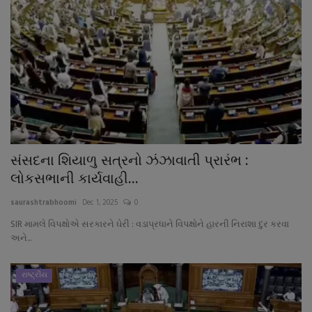
સંસદના શિયાળુ સત્રનો ઝંઝાવાતી પ્રારંભ :
લોકસભાની કાર્યવાહી...
saurashtrabhoomi
Dec 1, 2025
0
SIR મામલે વિપક્ષોએ સરકારને ઘેરી : વડાપ્રધાને વિપક્ષોને હારની નિરાશા દુર કરવા
અને...
રાષ્ટ્રીય