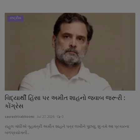
નાણાંકીય સમાચાર
રાષ્ટ્રીય
સ્થાનિક સમાચાર
સ્પોર્ટ્સ
રાશિફળ
ગુનાખોરી
બોલિવૂડ
વિદ્યાર્થી હિંસા પર અમીત શાહનો જવાબ જરૂરી :
સ્વાસ્થ્ય
કોંગ્રેસ
saurashtrabhoomi
Jul 27, 2026
0
રાહુલ ગાંધીએ ગૃહમંત્રી અમીત શાહને પત્ર લખીને પુછયું, શું તમે આ પ્રકારના
બળપ્રયોગની...