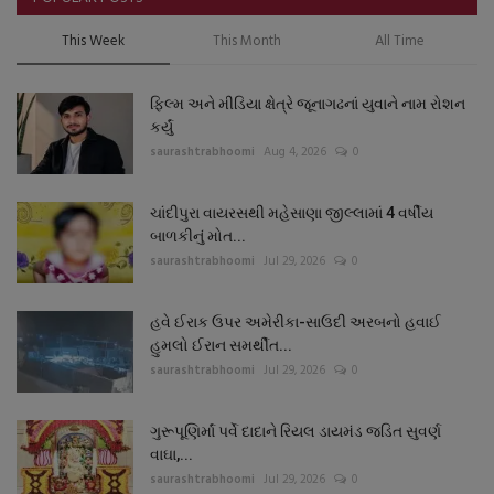
This Week
This Month
All Time
ફિલ્મ અને મીડિયા ક્ષેત્રે જૂનાગઢનાં યુવાને નામ રોશન
કર્યું
saurashtrabhoomi
Aug 4, 2026
0
ચાંદીપુરા વાયરસથી મહેસાણા જીલ્લામાં 4 વર્ષીય
બાળકીનું મોત...
saurashtrabhoomi
Jul 29, 2026
0
હવે ઈરાક ઉપર અમેરીકા-સાઉદી અરબનો હવાઈ
હુમલો ઈરાન સમર્થીત...
saurashtrabhoomi
Jul 29, 2026
0
ગુરૂપૂણિર્માં પર્વે દાદાને રિયલ ડાયમંડ જડિત સુવર્ણ
વાઘા,...
saurashtrabhoomi
Jul 29, 2026
0