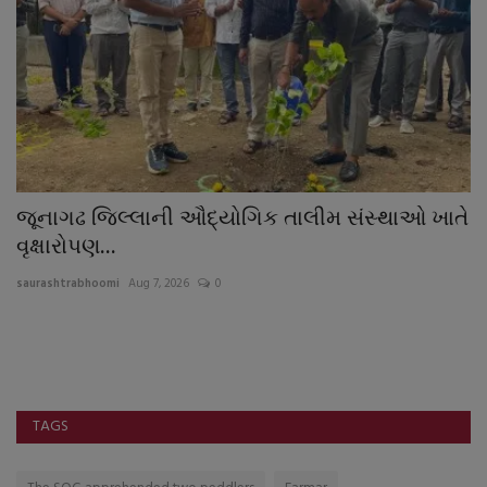
જૂનાગઢ જિલ્લાની ઔદ્યોગિક તાલીમ સંસ્થાઓ ખાતે
ટ
વૃક્ષારોપણ...
ઘ
saurashtrabhoomi
Aug 7, 2026
0
sa
TAGS