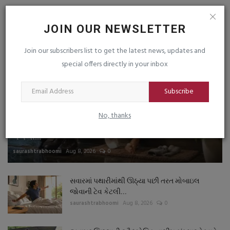
LIVE TV
JOIN OUR NEWSLETTER
Join our subscribers list to get the latest news, updates and
special offers directly in your inbox
Subscribe
સ્વાસ્થ્ય
No, thanks
વરસાદમાં પગમાં ફંગલ ઇન્ફેક્શન કેમ વધે છે? ચોમાસામાં
પગની...
saurashtrabhoomi
Aug 8, 2026
0
સવારમાં પથારીમાંથી ઊઠ્યા પછી તરત મોબાઇલ
જોવાની ટેવ કેટલી...
saurashtrabhoomi
Aug 8, 2026
0