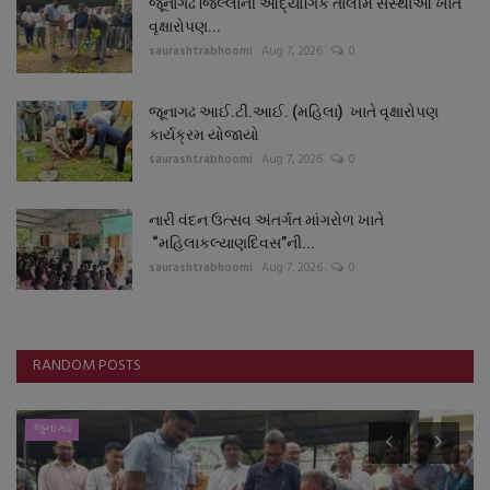
જૂનાગઢ જિલ્લાની ઔદ્યોગિક તાલીમ સંસ્થાઓ ખાતે
વૃક્ષારોપણ...
saurashtrabhoomi
Aug 7, 2026
0
જૂનાગઢ આઈ.ટી.આઈ. (મહિલા) ખાતે વૃક્ષારોપણ
કાર્યક્રમ યોજાયો
saurashtrabhoomi
Aug 7, 2026
0
નારી વંદન ઉત્સવ અંતર્ગત માંગરોળ ખાતે
“મહિલાકલ્યાણદિવસ”ની...
saurashtrabhoomi
Aug 7, 2026
0
RANDOM POSTS
જુનાગઢ