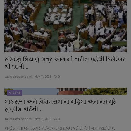
સંસદનું શિયાળુ સત્ર આગામી તારીખ પહેલી ડિસેમ્બર
થી ૧૯મી...
saurashtrabhoomi
Nov 11, 2025
0
રાષ્ટ્રીય
લોકસભા અને વિધાનસભામાં મહિલા અનામત મુદ્દે
સુપ્રીમ કોર્ટની...
saurashtrabhoomi
Nov 11, 2025
0
કોંગ્રેસ નેતા જયા ઠાકુરે કોર્ટમાં અરજી દાખલ કરી છે, તેમાં માંગ કરાઈ છે કે,