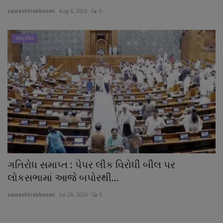
About Author
saurashtrabhoomi
Aug 6, 2026
0
Contact
રાષ્ટ્રીય
Dipotsav Special
આંતરરાષ્ટ્રીય
રાષ્ટ્રીય
ગુજરાત
જુનાગઢ
ગતિરોધ સમાપ્ત : પેપર લીક વિરોધી બીલ પર
લોકસભામાં આજે બપોરથી...
Support US
saurashtrabhoomi
Jul 28, 2026
0
બજારના સમાચાર