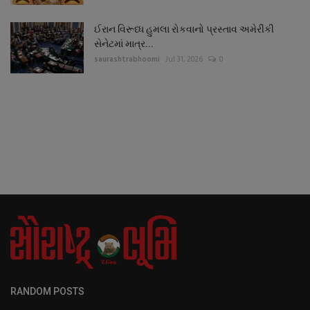
ઈરાન વિરૂધ્ધ હુમલા રોકવાનો પ્રસ્તાવ અમેરીકી
સેનેટમાં માત્ર...
saurashtrabhoomi
Jul 31, 2026
0
RANDOM POSTS