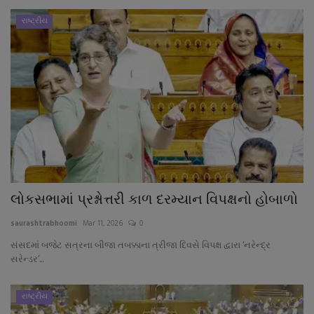
રાષ્ટ્રીય
લોકસભામાં પ્રશ્નોત્તરી કાળ દરમ્યાન વિપક્ષનો હોબાળો
saurashtrabhoomi
Mar 11, 2026
0
સંસદમાં બજેટ સત્રના બીજા તબક્કાના ત્રીજા દિવસે વિપક્ષ દ્વારા ‘નરેન્દ્ર
સરેન્ડર’...
રાષ્ટ્રીય