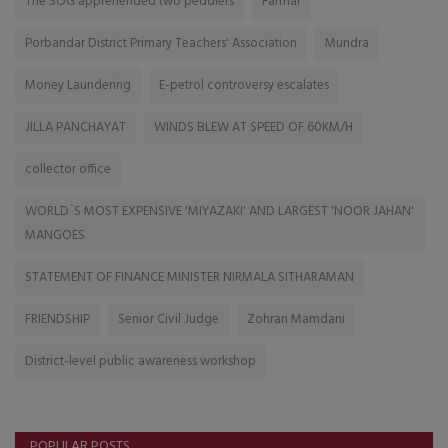
The SOG apprehended two peddlers
Farmar
Porbandar District Primary Teachers' Association
Mundra
Money Laundering
E-petrol controversy escalates
JILLA PANCHAYAT
WINDS BLEW AT SPEED OF 60KM/H
collector office
WORLD`S MOST EXPENSIVE 'MIYAZAKI' AND LARGEST 'NOOR JAHAN'
MANGOES
STATEMENT OF FINANCE MINISTER NIRMALA SITHARAMAN
FRIENDSHIP
Senior Civil Judge
Zohran Mamdani
District-level public awareness workshop
POPULAR POSTS