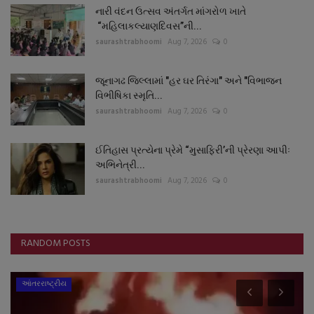
નારી વંદન ઉત્સવ અંતર્ગત માંગરોળ ખાતે
“મહિલાકલ્યાણદિવસ”ની...
saurashtrabhoomi
Aug 7, 2026
0
જૂનાગઢ જિલ્લામાં "હર ઘર તિરંગા" અને "વિભાજન
વિભીષિકા સ્મૃતિ...
saurashtrabhoomi
Aug 7, 2026
0
ઈતિહાસ પ્રત્યેના પ્રેમે “મુસાફિરી’ની પ્રેરણા આપીઃ
અભિનેત્રી...
saurashtrabhoomi
Aug 7, 2026
0
RANDOM POSTS
આંતરરાષ્ટ્રીય