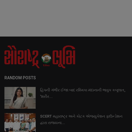
RANDOM POSTS
હિપની ગંભીર ઈજા બાદ રશ્મિકા મંદાનાની ભાવુક કબૂલાત,
'શરીર...
SCERT મહારાષ્ટ્ર અને કોટક એજ્યુકેશન ફાઉન્ડેશન
દ્વારા રાજ્યના...