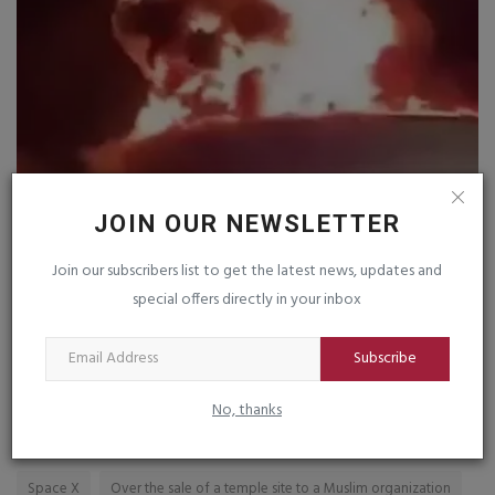
JOIN OUR NEWSLETTER
હુતિ ઉગ્રવાદીઓએ સાઉદીઅરબ અને યમન પર
દ
હુમલો કર્યો : પ૮ સૈનિકોના...
મ
Join our subscribers list to get the latest news, updates and
special offers directly in your inbox
saurashtrabhoomi
Aug 7, 2026
0
sa
Subscribe
No, thanks
TAGS
Space X
Over the sale of a temple site to a Muslim organization