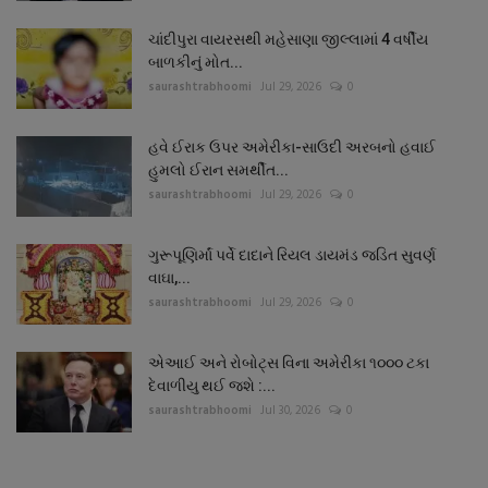
ચાંદીપુરા વાયરસથી મહેસાણા જીલ્લામાં 4 વર્ષીય
બાળકીનું મોત...
saurashtrabhoomi
Jul 29, 2026
0
હવે ઈરાક ઉપર અમેરીકા-સાઉદી અરબનો હવાઈ
હુમલો ઈરાન સમર્થીત...
saurashtrabhoomi
Jul 29, 2026
0
ગુરૂપૂણિર્માં પર્વે દાદાને રિયલ ડાયમંડ જડિત સુવર્ણ
વાઘા,...
saurashtrabhoomi
Jul 29, 2026
0
એઆઈ અને રોબોટ્સ વિના અમેરીકા ૧૦૦૦ ટકા
દેવાળીયુ થઈ જશે :...
saurashtrabhoomi
Jul 30, 2026
0