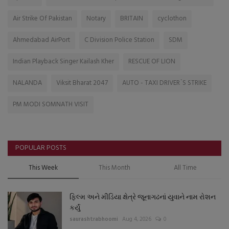
Air Strike Of Pakistan
Notary
BRITAIN
cyclothon
Ahmedabad AirPort
C Division Police Station
SDM
Indian Playback Singer Kailash Kher
RESCUE OF LION
NALANDA
Viksit Bharat 2047
AUTO - TAXI DRIVER`S STRIKE
PM MODI SOMNATH VISIT
POPULAR POSTS
This Week
This Month
All Time
ફિલ્મ અને મીડિયા ક્ષેત્રે જૂનાગઢનાં યુવાને નામ રોશન
કર્યું
saurashtrabhoomi
Aug 4, 2026
0