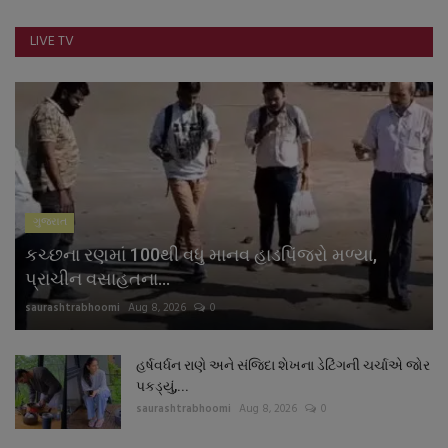
નાણાંકીય સમાચાર
LIVE TV
સ્થાનિક સમાચાર
સ્પોર્ટ્સ
રાશિફળ
ગુજરાત
ગુનાખોરી
કચ્છના રણમાં 100થી વધુ માનવ હાડપિંજરો મળ્યા,
બોલિવૂડ
પ્રાચીન વસાહતના...
saurashtrabhoomi
Aug 8, 2026
0
સ્વાસ્થ્ય
હર્ષવર્ધન રાણે અને સંજિદા શેખના ડેટિંગની ચર્ચાએ જોર
પકડ્યું,...
saurashtrabhoomi
Aug 8, 2026
0