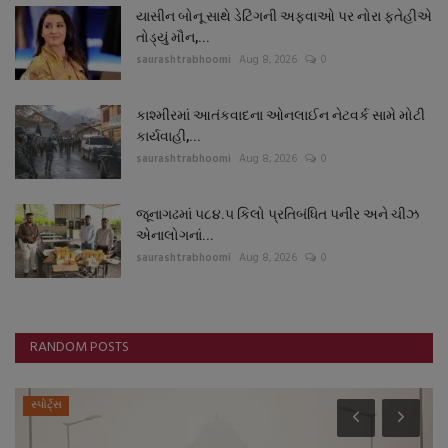
યાસીન બોનૂ સાથે ડેટિંગની અફવાઓ પર નોરા ફતેહીએ
તોડ્યું મૌન,...
saurashtrabhoomi
Aug 8, 2026
0
કાશ્મીરમાં આતંકવાદના ઓનલાઈન નેટવર્ક સામે મોટી
કાર્યવાહી,...
saurashtrabhoomi
Aug 8, 2026
0
જૂનાગઢમાં ૫૮૪.૫ કિલો પ્રતિબંધિત પનીર અને ચીઝ
એનાલોગનાં...
saurashtrabhoomi
Aug 8, 2026
0
RANDOM POSTS
સ્પોર્ટ્સ