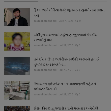
ફિલ્મ અને મીડિયા ક્ષેત્રે જૂનાગઢનાં યુવાને નામ રોશન
કર્યું
saurashtrabhoomi
Aug 4, 2026
0
ચાંદીપુરા વાયરસથી મહેસાણા જીલ્લામાં 4 વર્ષીય
બાળકીનું મોત...
saurashtrabhoomi
Jul 29, 2026
0
હવે ઈરાક ઉપર અમેરીકા-સાઉદી અરબનો હવાઈ
હુમલો ઈરાન સમર્થીત...
saurashtrabhoomi
Jul 29, 2026
0
રિલાયન્સ ફાઉન્ડેશન - અક્ષયપાત્રની પહેલને
કલેક્ટરે બિરદાવી...
saurashtrabhoomi
Jul 29, 2026
0
ઈરાન વિરૂધ્ધ હુમલા રોકવાનો પ્રસ્તાવ અમેરીકી