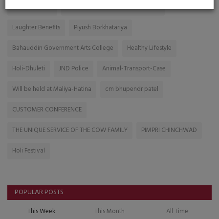
Gor Somanath
FREE SERVICE FOR ANIMAL - BIRDS
Laughter Benefits
Piyush Borkhatariya
Bahauddin Government Arts College
Healthy Lifestyle
Holi-Dhuleti
JND Police
Animal-Transport-Case
Will be held at Maliya-Hatina
cm bhupendr patel
CUSTOMER CONFERENCE
THE UNIQUE SERVICE OF THE COW FAMILY
PIMPRI CHINCHWAD
Holi Festival
POPULAR POSTS
This Week
This Month
All Time