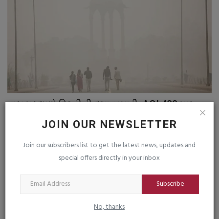
વાયુ પ્રદૂષણે દિલ્હીની દશા બગાડી, AQI 400 પાર,
મ
50% કર્મચારીઓને...
ગ
JOIN OUR NEWSLETTER
saurashtrabhoomi
Nov 24, 2025
0
sa
Join our subscribers list to get the latest news, updates and
દિલ્હીમાં હાલમાં GRAP-3 પ્રતિબંધો લાગુ છે
special offers directly in your inbox
Subscribe
TAGS
No, thanks