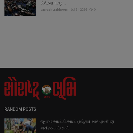
સેનેટમાં માત્ર...
saurashtrabhoomi
Jul 31, 2026
0
RANDOM POSTS
જૂનાગઢ આઈ.ટી.આઈ. (મહિલા) ખાતે વૃક્ષારોપણ
કાર્યક્રમ યોજાયો