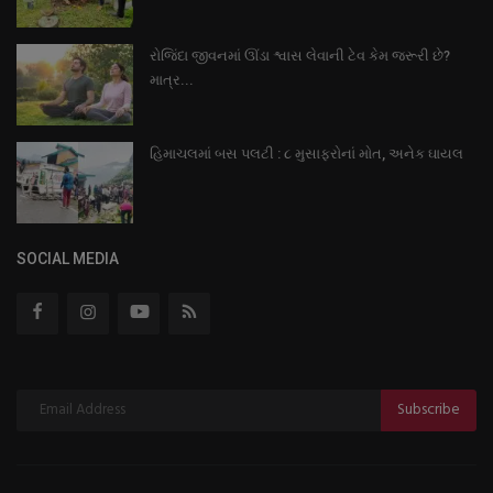
રોજિંદા જીવનમાં ઊંડા શ્વાસ લેવાની ટેવ કેમ જરૂરી છે?
માત્ર...
હિમાચલમાં બસ પલટી : ૮ મુસાફરોનાં મોત, અનેક ઘાયલ
SOCIAL MEDIA
Subscribe