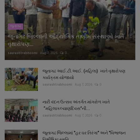
નાણાંકીય સમાચાર
સ્થાનિક સમાચાર
જુનાગઢ
જૂનાગઢ જિલ્લાની ઔદ્યોગિક તાલીમ સંસ્થાઓ ખાતે
સ્પોર્ટ્સ
વૃક્ષારોપણ...
saurashtrabhoomi
Aug 7, 2026
0
રાશિફળ
ગુનાખોરી
જૂનાગઢ આઈ.ટી.આઈ. (મહિલા) ખાતે વૃક્ષારોપણ
કાર્યક્રમ યોજાયો
saurashtrabhoomi
Aug 7, 2026
0
બોલિવૂડ
નારી વંદન ઉત્સવ અંતર્ગત માંગરોળ ખાતે
સ્વાસ્થ્ય
“મહિલાકલ્યાણદિવસ”ની...
saurashtrabhoomi
Aug 7, 2026
0
જૂનાગઢ જિલ્લામાં "હર ઘર તિરંગા" અને "વિભાજન
વિભીષિકા સ્મૃતિ...