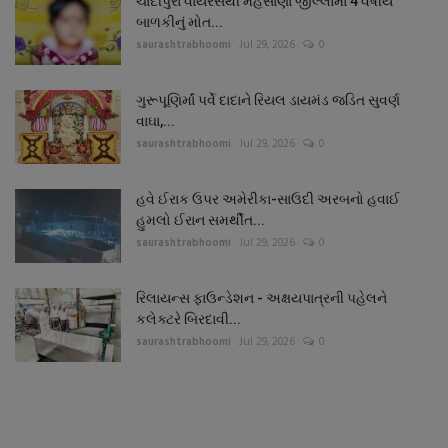
ચાંદીપુરા વાયરસથી મહેસાણા જીલ્લામાં 4 વર્ષીય
બાળકીનું મોત...
saurashtrabhoomi
Jul 29, 2026
0
ગુરૂપૂણિર્માં પર્વે દાદાને રિયલ ડાયમંડ જડિત સુવર્ણ
વાઘા,...
saurashtrabhoomi
Jul 29, 2026
0
હવે ઈરાક ઉપર અમેરીકા-સાઉદી અરબનો હવાઈ
હુમલો ઈરાન સમર્થીત...
saurashtrabhoomi
Jul 29, 2026
0
રિલાયન્સ ફાઉન્ડેશન - અક્ષયપાત્રની પહેલને
કલેક્ટરે બિરદાવી...
saurashtrabhoomi
Jul 29, 2026
0