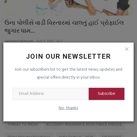
ઉના પોલીસે વાડી વિસ્તારમાં ચાલતું હાઈ પ્રોફાઈલ
ટ
જુગાર ધામ...
અ
saurashtrabhoomi
Aug 4, 2026
0
sa
JOIN OUR NEWSLETTER
Join our subscribers list to get the latest news, updates and
special offers directly in your inbox
TAGS
Subscribe
FIRE IN GODOWN
Budget 2026
No, thanks
US ATTACK 2000 POUND BUNKER BOMB ON IRAN
THREAT TO INDIA
ACCIDENT INSURANCE ASSISTANCE CHEQUE