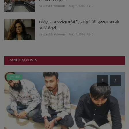
saurashtrabhoomi
Aug 7, 2026
0
ઈતિહાસ પ્રત્યેના પ્રેમે “મુસાફિરી’ની પ્રેરણા આપીઃ
અભિનેત્રી...
saurashtrabhoomi
Aug 7, 2026
0
RANDOM POSTS
ગુનાખોરી