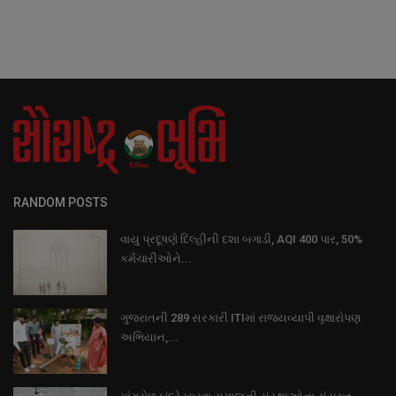
RANDOM POSTS
વાયુ પ્રદૂષણે દિલ્હીની દશા બગાડી, AQI 400 પાર, 50%
કર્મચારીઓને...
ગુજરાતની 289 સરકારી ITIમાં રાજ્યવ્યાપી વૃક્ષારોપણ
અભિયાન,...