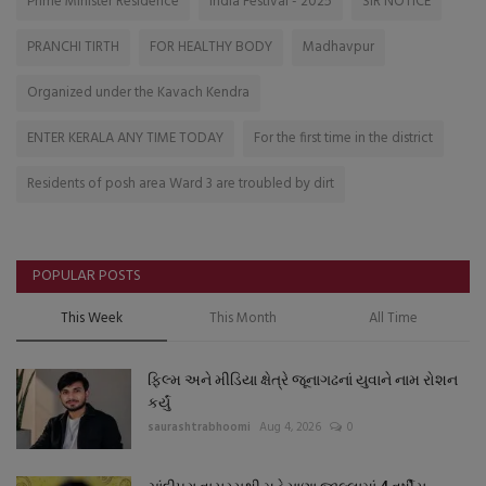
Prime Minister Residence
India Festival - 2025
SIR NOTICE
PRANCHI TIRTH
FOR HEALTHY BODY
Madhavpur
Organized under the Kavach Kendra
ENTER KERALA ANY TIME TODAY
For the first time in the district
Residents of posh area Ward 3 are troubled by dirt
POPULAR POSTS
This Week
This Month
All Time
ફિલ્મ અને મીડિયા ક્ષેત્રે જૂનાગઢનાં યુવાને નામ રોશન
કર્યું
saurashtrabhoomi
Aug 4, 2026
0