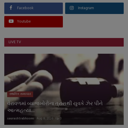
Facebook
Instagram
Youtube
LIVE TV
સ્થાનિક સમાચાર
વેરાવળમાં વ્યાજખોરોના ત્રાસથી યુવકે ઝેર પીને
આત્મહત્યા...
saurashtrabhoomi
Aug 8, 2026
0