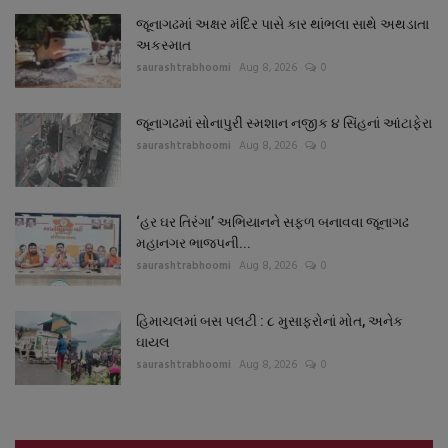
જૂનાગઢમાં અક્ષર મંદિર પાસે કાર થાંભલા સાથે અથડાતા
અકસ્માત
saurashtrabhoomi
Aug 8, 2026
0
જૂનાગઢમાં સોનાપુરી સ્મશાન નજીક ૪ સિંહનાં આંટાફેરા
saurashtrabhoomi
Aug 8, 2026
0
‘હર ઘર તિરંગા’ અભિયાનને સફળ બનાવવા જૂનાગઢ
મહાનગર ભાજપની...
saurashtrabhoomi
Aug 8, 2026
0
હિમાચલમાં બસ પલટી : ૮ મુસાફરોનાં મોત, અનેક
ઘાયલ
saurashtrabhoomi
Aug 8, 2026
0