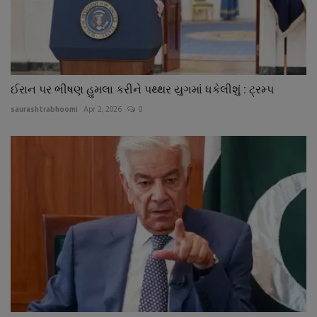
ઈરાન પર ભીષણ હુમલા કરીને પથ્થર યુગમાં ધકેલીશું : ટ્રમ્પ
saurashtrabhoomi
Apr 2, 2026
0