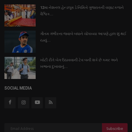
12મા નેશનલ હેન્ડલૂમ ડે નિમિત્તે ગુજરાતની વણાટકળાને
વૈશ્વિક...
ગૌતમ ગંભીરના જવાબે બધાને ચોંકાવ્યા આપણે હાલ શું થઈ
રહ્યું...
ખોટી રીતે બેગ ઉઠાવવાની ટેવ બની શકે છે કમર અને
ખભાના દુખાવાનું...
SOCIAL MEDIA
Subscribe