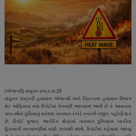
About Author
Contact
Dipotsav Special
આંતરરાષ્ટ્રીય
રાષ્ટ્રીય
ગુજરાત
(એજન્સી) સંયુક્ત રાષ્ટ્ર,તા.29
જુનાગઢ
સંયુક્ત રાષ્ટ્રની હવામાન એજન્સી અને બ્રિટનના હવામાન વિભાગ
મેટ ઓફિસના નવા રિપોર્ટમાં ચેતવણી આપવામાં આવી છે કે આવનારા
Support US
પાંચ વર્ષમાં દુનિયાનું સરેરાશ તાપમાન રેકોર્ડ સ્તરની નજીક પહોંચી શકે
છે. રિપોર્ટ મુજબ, આર્કટિક ક્ષેત્રમાં તાપમાન દુનિયાના બાકીના
બજારના સમાચાર
હિસ્સાની સરખામણીમાં ઘણી ઝડપથી વધશે. રિપોર્ટમાં કહેવામાં આવ્યું