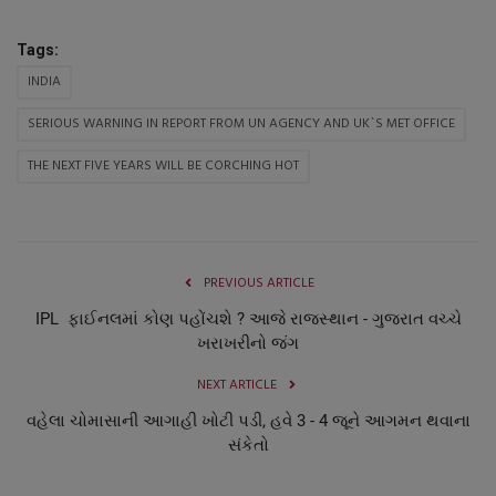
Tags:
INDIA
SERIOUS WARNING IN REPORT FROM UN AGENCY AND UK`S MET OFFICE
THE NEXT FIVE YEARS WILL BE CORCHING HOT
PREVIOUS ARTICLE
IPL ફાઈનલમાં કોણ પહોંચશે ? આજે રાજસ્થાન - ગુજરાત વચ્ચે
ખરાખરીનો જંગ
NEXT ARTICLE
વહેલા ચોમાસાની આગાહી ખોટી પડી, હવે 3 - 4 જૂને આગમન થવાના
સંકેતો