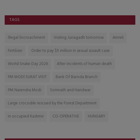
TAGS
Illegal Encroachment
Visiting Junagadh tomorrow
Amreli
Fertilizer
Order to pay $5 million in sexual assault case
World Snake Day 2026
After incidents of human death
PM MODI SURAT VISIT
Bank Of Baroda Branch
PM Narendra Modi
Somnath and Haridwar
Large crocodile rescued by the Forest Department
in occupied Kashmir
CO-OPERATIVE
HUNGARY