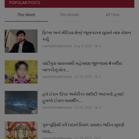
POPULAR POSTS
This Week
This Month
All Time
ફિલ્મ અને મીડિયા ક્ષેત્રે જૂનાગઢનાં યુવાને નામ રોશન
કર્યું
saurashtrabhoomi
Aug 4, 2026
0
ચાંદીપુરા વાયરસથી મહેસાણા જીલ્લામાં 4 વર્ષીય
બાળકીનું મોત...
saurashtrabhoomi
Jul 29, 2026
0
હવે ઈરાક ઉપર અમેરીકા-સાઉદી અરબનો હવાઈ
હુમલો ઈરાન સમર્થીત...
saurashtrabhoomi
Jul 29, 2026
0
ગુરૂપૂણિર્માં પર્વે દાદાને રિયલ ડાયમંડ જડિત સુવર્ણ
વાઘા,...
saurashtrabhoomi
Jul 29, 2026
0