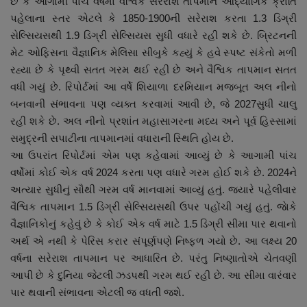
છે કે આગામી પાંચ વર્ષમાં વૈશ્વિક સરેરાશ તાપમાન ઔદ્યોગિક ક્રાંતિ
નાણાંકીય સમાચાર
પહેલાના સ્તર એટલે કે 1850-1900ની સરેરાશ કરતા 1.3 ડિગ્રી
સેલ્સિયસથી 1.9 ડિગ્રી સેલ્સિયસ સુધી વધારે રહી શકે છે. બ્રિટનની
સ્થાનિક સમાચાર
મેટ ઓફિસના વૈજ્ઞાનિક મેલિસા સીબુકે કહ્યું કે હવે સ્પષ્ટ સંકેતો મળી
રહ્યા છે કે પૃથ્વી સતત ગરમ થઈ રહી છે અને વૈશ્વિક તાપમાન સતત
સ્પોર્ટ્સ
વધી ગયું છે. રિપોર્ટમાં આ વર્ષે શિયાળા દરમિયાન મજબૂત અલ નીનો
બનવાની સંભાવના પણ વ્યક્ત કરવામાં આવી છે, જે 2027સુધી ચાલુ
રાશિફળ
રહી શકે છે. અલ નીનો પ્રશાંત મહાસાગરના મધ્ય અને પૂર્વ હિસ્સામાં
સમુદ્રની સપાટીના તાપમાનમાં વધારાની સ્થિતિ હોય છે.
ગુનાખોરી
આ ઉપરાંત રિપોર્ટમાં એમ પણ કહેવામાં આવ્યું છે કે આગામી પાંચ
વર્ષોમાં કોઈ એક વર્ષ 2024 કરતા પણ વધારે ગરમ હોઈ શકે છે. 2024ને
બોલિવૂડ
અત્યાર સુધીનું સૌથી ગરમ વર્ષ માનવામાં આવ્યું હતું. જ્યારે પહેલીવાર
વૈશ્વિક તાપમાન 1.5 ડિગ્રી સેલ્સિયસથી ઉપર પહોંચી ગયું હતું. જાેકે
વૈજ્ઞાનિકોનું કહેવું છે કે કોઈ એક વર્ષ માટે 1.5 ડિગ્રી સીમા પાર થવાનો
સ્વાસ્થ્ય
અર્થ એ નથી કે પેરિસ કરાર સંપૂર્ણપણે નિષ્ફળ ગયો છે. આ લક્ષ્ય 20
વર્ષના સરેરાશ તાપમાન પર આધારિત છે. પરંતુ નિષ્ણાતોએ ચેતવણી
આપી છે કે દુનિયા જેટલી ઝડપથી ગરમ થઈ રહી છે. આ સીમા વારંવાર
પાર થવાની સંભાવના એટલી જ વધતી જશે.