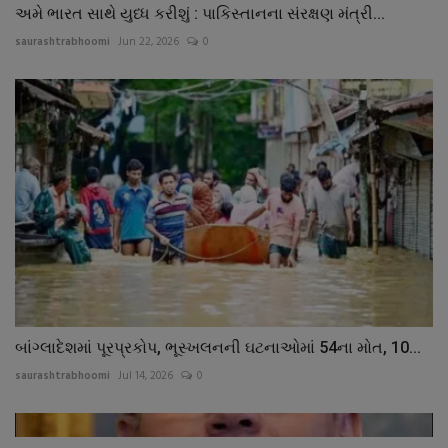
અમે ભારત સાથે યુધ્ધ કરીશું : પાકિસ્તાનના સંરક્ષણ મંત્રી...
saurashtrabhoomi
Jun 22, 2026
0
બાંગ્લાદેશમાં પૂરપ્રકોપ, ભૂસ્ખલનની ઘટનાઓમાં 54ના મોત, 10...
saurashtrabhoomi
Jul 14, 2026
0