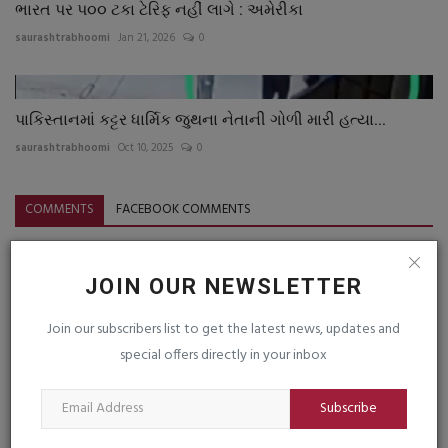
ભારત પર પ૦૦ ટકા ટેરિફ નહીં લાગે : અમેરીકા
saurashtrabhoomi
Jan 21, 2026
0
પાકિસ્તાનમાં કટ્ટર ધાર્મિક જુથના નેતાની ગોળી મારી હત્યા...
saurashtrabhoomi
Oct 10, 2025
0
COMMENTS
FACEBOOK COMMENTS
Name
JOIN OUR NEWSLETTER
Join our subscribers list to get the latest news, updates and
Email
special offers directly in your inbox
Subscribe
Comment