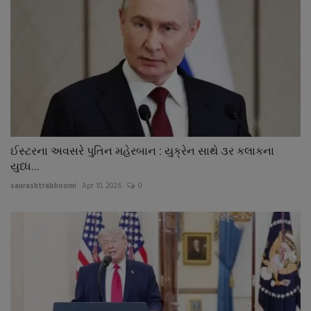
ઈસ્ટરના અવસરે પુતિન મહેરબાન : યુક્રેન સાથે ૩ર કલાકના
યુધ્ધ...
saurashtrabhoomi
Apr 10, 2026
0