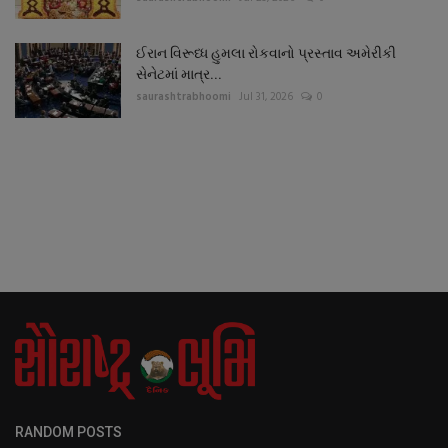
ઈરાન વિરૂધ્ધ હુમલા રોકવાનો પ્રસ્તાવ અમેરીકી
સેનેટમાં માત્ર...
saurashtrabhoomi
Jul 31, 2026
0
RANDOM POSTS