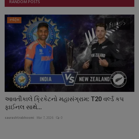
RANDOM POSTS
સ્પોર્ટ્સ
આવતીકાલે ક્રિકેટનો મહાસંગ્રામ: T20 વર્લ્ડ કપ
જ
ફાઈનલ સાથે...
વ
saurashtrabhoomi
Mar 7, 2026
0
sa
જૂ
તળ