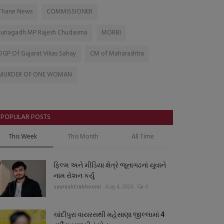
Thane News
COMMISSIONER
Junagadh MP Rajesh Chudasma
MORBI
DGP Of Gujarat Vikas Sahay
CM of Maharashtra
MURDER OF ONE WOMAN
POPULAR POSTS
This Week
This Month
All Time
ફિલ્મ અને મીડિયા ક્ષેત્રે જૂનાગઢનાં યુવાને
નામ રોશન કર્યું
saurashtrabhoomi
Aug 4, 2026
0
ચાંદીપુરા વાયરસથી મહેસાણા જીલ્લામાં 4