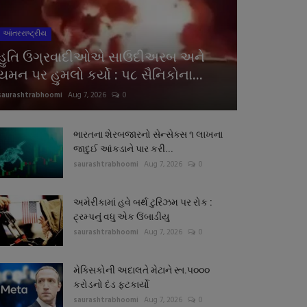
આંતરરાષ્ટ્રીય
હુતિ ઉગ્રવાદીઓએ સાઉદીઅરબ અને
યમન પર હુમલો કર્યો : પ૮ સૈનિકોના...
saurashtrabhoomi
Aug 7, 2026
0
ભારતના શેરબજારનો સેન્સેક્સ ૧ લાખના
જાદુઈ આંકડાને પાર કરી...
saurashtrabhoomi
Aug 7, 2026
0
અમેરીકામાં હવે બર્થ ટુરિઝમ પર રોક :
ટ્રમ્પનું વધુ એક ઉંબાડીયુ
saurashtrabhoomi
Aug 7, 2026
0
મેક્સિકોની અદાલતે મેટાને રૂા.પ૦૦૦
કરોડનો દંડ ફટકાર્યો
saurashtrabhoomi
Aug 7, 2026
0