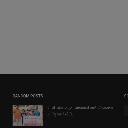
RANDOM POSTS
S
પી.વી.એમ. સ્કૂલ, આંબાવાડી ખાતે યોજાયેલા
કાર્યક્રમમાં મોટી...