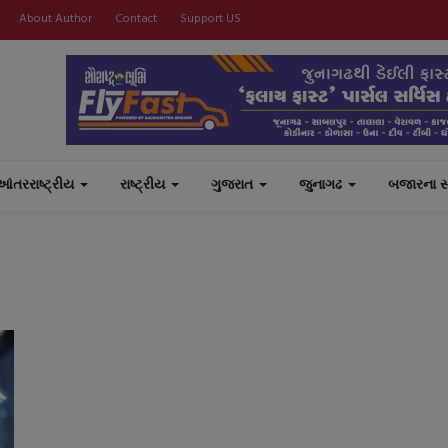
About Author
Contact
Support US
આંતરરાષ્ટ્રીય
રાષ્ટ્રીય
ગુજરાત
જુનાગઢ
બજારના 