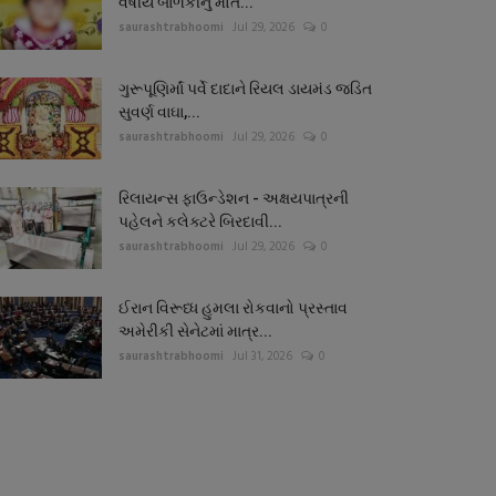
વર્ષીય બાળકીનું મોત...
saurashtrabhoomi
Jul 29, 2026
0
ગુરૂપૂણિર્માં પર્વે દાદાને રિયલ ડાયમંડ જડિત
સુવર્ણ વાઘા,...
saurashtrabhoomi
Jul 29, 2026
0
રિલાયન્સ ફાઉન્ડેશન - અક્ષયપાત્રની
પહેલને કલેક્ટરે બિરદાવી...
saurashtrabhoomi
Jul 29, 2026
0
ઈરાન વિરૂધ્ધ હુમલા રોકવાનો પ્રસ્તાવ
અમેરીકી સેનેટમાં માત્ર...
saurashtrabhoomi
Jul 31, 2026
0