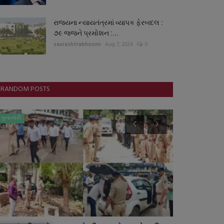
રાજયના ન્યાયતંત્રમાં વ્યાપક ફેરબદલ :
૭૯ જજને પ્રમોશન :...
saurashtrabhoomi
Aug 7, 2026
0
RANDOM POSTS
ગુનાખોરી
જુનાગઢ