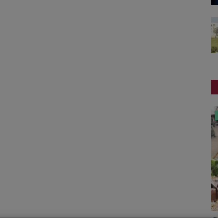
જુનાગઢ