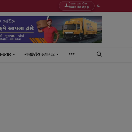
Download Our
Mobile App
સમાચાર
નાણાંકીય સમાચાર