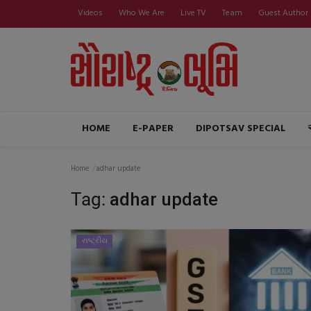
Videos
Who We Are
Live TV
Team
Guest Author
HOME
E-PAPER
DIPOTSAV SPECIAL
Home
adhar update
Tag:
adhar update
રાષ્ટ્રીય