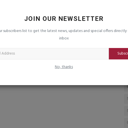
ને કારણે
જૂનાગઢમાં શાળા પ્રવેશોત્સવ દરમ્યાન તલાટી-
ઉ
કમ-મંત્રી પર હુમલો...
ગ
JOIN OUR NEWSLETTER
saurashtrabhoomi
Aug 5, 2026
0
sa
િત શર્મા સુધી
પ્
ur subscribers list to get the latest news, updates and special offers directly 
inbox
Subsc
No, thanks