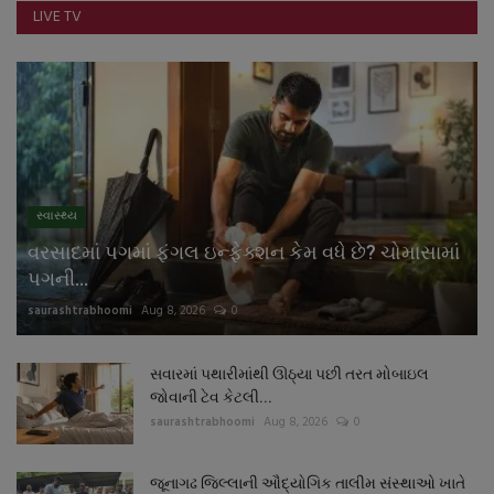
LIVE TV
નાણાંકીય સમાચાર
સ્થાનિક સમાચાર
સ્પોર્ટ્સ
રાશિફળ
સ્વાસ્થ્ય
ગુનાખોરી
વરસાદમાં પગમાં ફંગલ ઇન્ફેક્શન કેમ વધે છે? ચોમાસામાં
પગની...
બોલિવૂડ
saurashtrabhoomi
Aug 8, 2026
0
સ્વાસ્થ્ય
સવારમાં પથારીમાંથી ઊઠ્યા પછી તરત મોબાઇલ
જોવાની ટેવ કેટલી...
saurashtrabhoomi
Aug 8, 2026
0
જૂનાગઢ જિલ્લાની ઔદ્યોગિક તાલીમ સંસ્થાઓ ખાતે