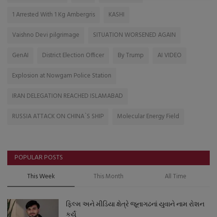
1 Arrested With 1 Kg Ambergris
KASHI
Vaishno Devi pilgrimage
SITUATION WORSENED AGAIN
GenAI
District Election Officer
By Trump
AI VIDEO
Explosion at Nowgam Police Station
IRAN DELEGATION REACHED ISLAMABAD
RUSSIA ATTACK ON CHINA`S SHIP
Molecular Energy Field
POPULAR POSTS
This Week
This Month
All Time
ફિલ્મ અને મીડિયા ક્ષેત્રે જૂનાગઢનાં યુવાને નામ રોશન
કર્યું