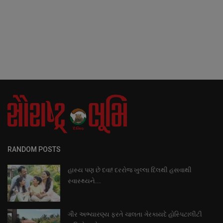
RANDOM POSTS
હાસ્ય પણ છે દવા! દરરોજ ખુલ્લા દિલથી હસવાથી
સ્વાસ્થ્યને...
ગીર અભ્યારણ્ય ફરતે ચાલતા ગેરકાયદે હોસ્પિટાલીટી