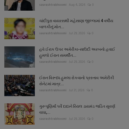
saurashtrabhoomi
Aug 4, 2026
0
ચાંદીપુરા વાયરસથી મહેસાણા જીલ્લામાં 4 વર્ષીય
બાળકીનું મોત...
saurashtrabhoomi
Jul 29, 2026
0
હવે ઈરાક ઉપર અમેરીકા-સાઉદી અરબનો હવાઈ
હુમલો ઈરાન સમર્થીત...
saurashtrabhoomi
Jul 29, 2026
0
ઈરાન વિરૂધ્ધ હુમલા રોકવાનો પ્રસ્તાવ અમેરીકી
સેનેટમાં માત્ર...
saurashtrabhoomi
Jul 31, 2026
0
ગુરૂપૂણિર્માં પર્વે દાદાને રિયલ ડાયમંડ જડિત સુવર્ણ
વાઘા,...
saurashtrabhoomi
Jul 29, 2026
0