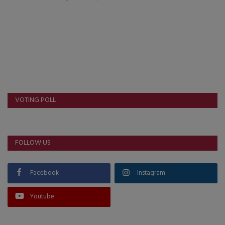
About Author
Contact
Dipotsav Special
આંતરરાષ્ટ્રીય
VOTING POLL
રાષ્ટ્રીય
ગુજરાત
FOLLOW US
જુનાગઢ
Facebook
Instagram
Support US
Youtube
બજારના સમાચાર