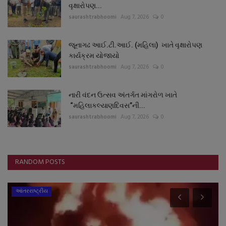
વૃક્ષારોપણ...
saurashtrabhoomi
Aug 7, 2026
0
જૂનાગઢ આઈ.ટી.આઈ. (મહિલા) ખાતે વૃક્ષારોપણ
કાર્યક્રમ યોજાયો
saurashtrabhoomi
Aug 7, 2026
0
નારી વંદન ઉત્સવ અંતર્ગત માંગરોળ ખાતે
“મહિલાકલ્યાણદિવસ”ની...
saurashtrabhoomi
Aug 7, 2026
0
RANDOM POSTS
આંતરરાષ્ટ્રીય