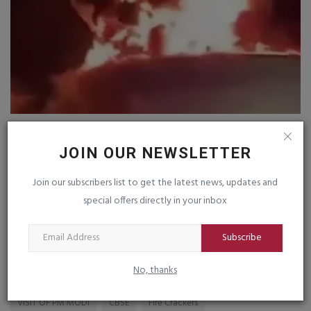
હુતિ ઉગ્રવાદીઓએ સાઉદીઅરબ અને યમન પર
ઉ
હુમલો કર્યો : પ૮ સૈનિકોના...
ક
JOIN OUR NEWSLETTER
saurashtrabhoomi
Aug 7, 2026
0
sa
Join our subscribers list to get the latest news, updates and
ધા
special offers directly in your inbox
અન
Subscribe
TAGS
No, thanks
VISIT OF PM MODI
CBSE
Fire Crackers