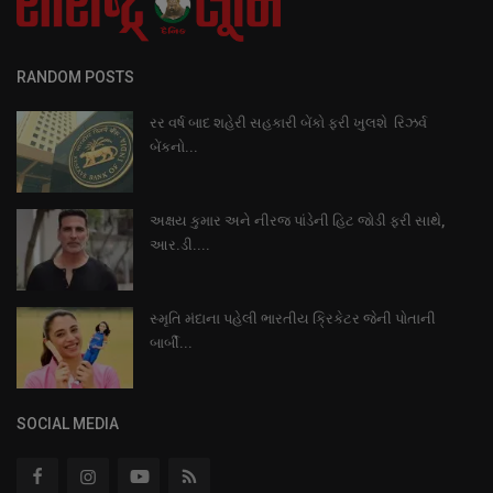
RANDOM POSTS
રર વર્ષ બાદ શહેરી સહકારી બેંકો ફરી ખુલશે રિઝર્વ
બેંકનો...
અક્ષય કુમાર અને નીરજ પાંડેની હિટ જોડી ફરી સાથે,
આર.ડી....
સ્મૃતિ મંદાના પહેલી ભારતીય ક્રિકેટર જેની પોતાની
બાર્બી...
SOCIAL MEDIA