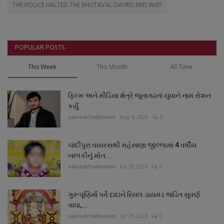
THE POLICE HALTED THE BHUTAVAL DAYRO MID WAY
POPULAR POSTS
This Week
This Month
All Time
ફિલ્મ અને મીડિયા ક્ષેત્રે જૂનાગઢનાં યુવાને નામ રોશન
કર્યું
saurashtrabhoomi
Aug 4, 2026
0
ચાંદીપુરા વાયરસથી મહેસાણા જીલ્લામાં 4 વર્ષીય
બાળકીનું મોત...
saurashtrabhoomi
Jul 29, 2026
0
ગુરૂપૂણિર્માં પર્વે દાદાને રિયલ ડાયમંડ જડિત સુવર્ણ
વાઘા,...
saurashtrabhoomi
Jul 29, 2026
0