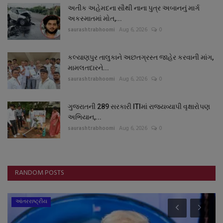
અતીક અહેમદના સૌથી નાના પુત્ર અબાનનું માર્ગ
અકસ્માતમાં મોત,...
saurashtrabhoomi
Aug 6, 2026
0
કલ્યાણપુર તાલુકાને અછતગ્રસ્ત જાહેર કરવાની માંગ,
મામલતદારને...
saurashtrabhoomi
Aug 6, 2026
0
ગુજરાતની 289 સરકારી ITIમાં રાજ્યવ્યાપી વૃક્ષારોપણ
અભિયાન,...
saurashtrabhoomi
Aug 6, 2026
0
RANDOM POSTS
આંતરરાષ્ટ્રીય