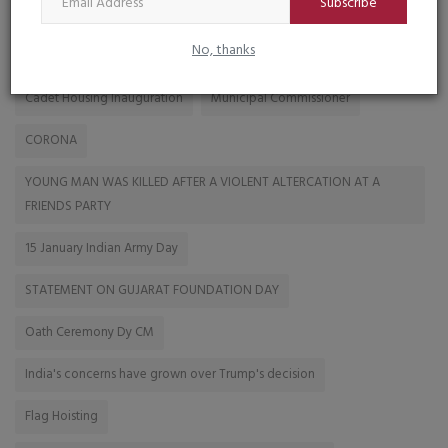
Subscribe
Ornaments Stolen In Locker
FREMONT
No, thanks
It will prove to be a massive storm
DHARMENDRA
BNP
Cadet Housing Inauguration
Municipal Commissioner
CORONA
YOUNG MAN WAS KILLED AFTER A VIOLENT ALTERCATION AT A
FRIENDS PARTY
15 January Indian Army Day
STATEMENT ON GUJARAT FOUNDATION DAY
Oath Ceremony Dy CM
India's concerns have grown over Trump's decision
Flag Hoisting