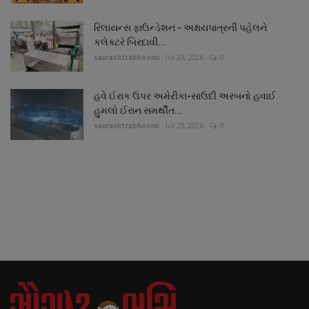
રિલાયન્સ ફાઉન્ડેશન - અક્ષયપાત્રની પહેલને
કલેક્ટરે બિરદાવી...
saurashtrabhoomi
Jul 29, 2026
0
હવે ઈરાક ઉપર અમેરીકા-સાઉદી અરબનો હવાઈ
હુમલો ઈરાન સમર્થીત...
saurashtrabhoomi
Jul 29, 2026
0