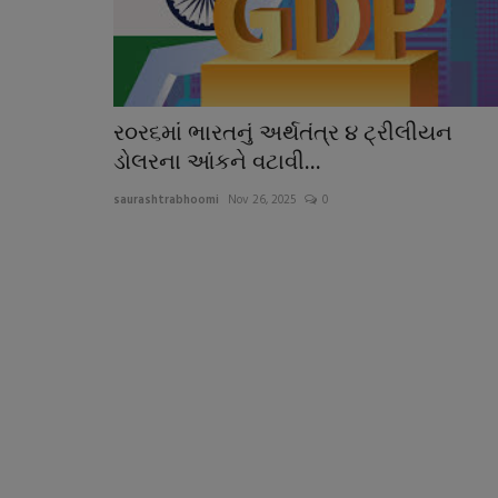
ર૦ર૬માં ભારતનું અર્થતંત્ર ૪ ટ્રીલીયન
ડોલરના આંકને વટાવી...
saurashtrabhoomi
Nov 26, 2025
0