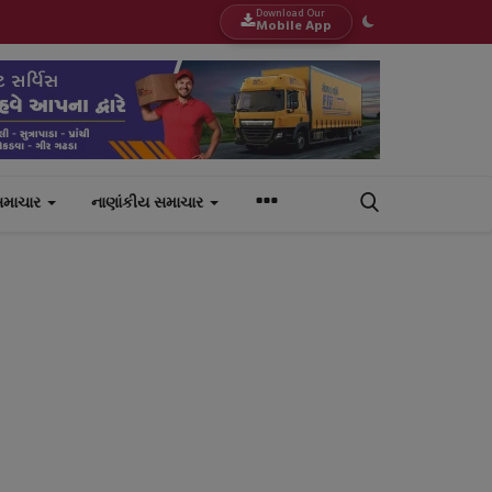
Download Our
Mobile App
સમાચાર
નાણાંકીય સમાચાર