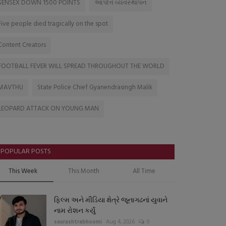
SENSEX DOWN 1500 POINTS
આપત્તિ વ્યવસ્થાપન
Five people died tragically on the spot
Content Creators
FOOTBALL FEVER WILL SPREAD THROUGHOUT THE WORLD
MAVTHU
State Police Chief Gyanendrasingh Malik
LEOPARD ATTACK ON YOUNG MAN
POPULAR POSTS
This Week
This Month
All Time
ફિલ્મ અને મીડિયા ક્ષેત્રે જૂનાગઢનાં યુવાને
નામ રોશન કર્યું
saurashtrabhoomi
Aug 4, 2026
0