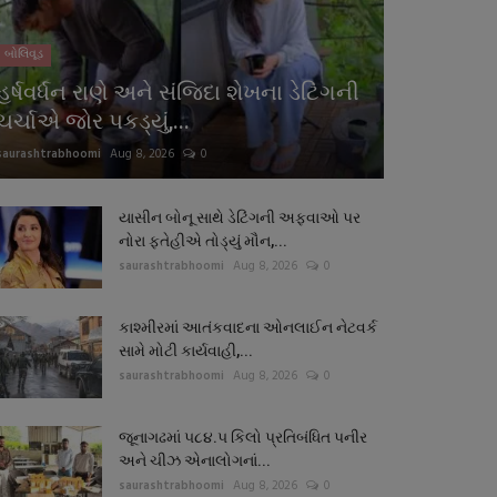
બોલિવૂડ
હર્ષવર્ધન રાણે અને સંજિદા શેખના ડેટિંગની
ચર્ચાએ જોર પકડ્યું,...
saurashtrabhoomi
Aug 8, 2026
0
યાસીન બોનૂ સાથે ડેટિંગની અફવાઓ પર
નોરા ફતેહીએ તોડ્યું મૌન,...
saurashtrabhoomi
Aug 8, 2026
0
કાશ્મીરમાં આતંકવાદના ઓનલાઈન નેટવર્ક
સામે મોટી કાર્યવાહી,...
saurashtrabhoomi
Aug 8, 2026
0
જૂનાગઢમાં ૫૮૪.૫ કિલો પ્રતિબંધિત પનીર
અને ચીઝ એનાલોગનાં...
saurashtrabhoomi
Aug 8, 2026
0