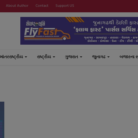
About Author
Contact
Support US
આંતરરાષ્ટ્રીય
રાષ્ટ્રીય
ગુજરાત
જુનાગઢ
બજારના 