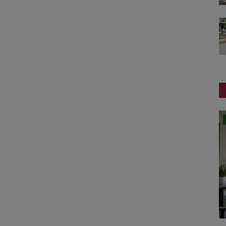
રાષ્ટ્રીય