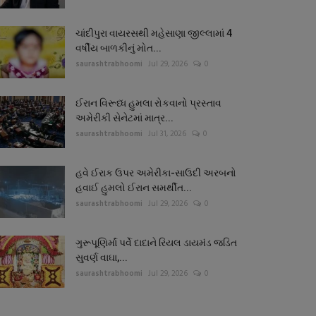
ચાંદીપુરા વાયરસથી મહેસાણા જીલ્લામાં 4
વર્ષીય બાળકીનું મોત...
saurashtrabhoomi
Jul 29, 2026
0
ઈરાન વિરૂધ્ધ હુમલા રોકવાનો પ્રસ્તાવ
અમેરીકી સેનેટમાં માત્ર...
saurashtrabhoomi
Jul 31, 2026
0
હવે ઈરાક ઉપર અમેરીકા-સાઉદી અરબનો
હવાઈ હુમલો ઈરાન સમર્થીત...
saurashtrabhoomi
Jul 29, 2026
0
ગુરૂપૂણિર્માં પર્વે દાદાને રિયલ ડાયમંડ જડિત
સુવર્ણ વાઘા,...
saurashtrabhoomi
Jul 29, 2026
0