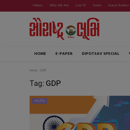
Videos
Who We Are
Live TV
Team
Guest Author
HOME
E-PAPER
DIPOTSAV SPECIAL
Home
GDP
Tag:
GDP
રાષ્ટ્રીય