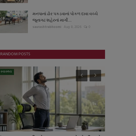
મનપાનાં ઢોર પકડવાનાં પોકળ દાવા વચ્ચે
જૂનાગઢ શહેરનાં માર્ગો...
saurashtrabhoomi
Aug 8, 2026
0
RANDOM POSTS
સ્વાસ્થ્ય
બોલિવૂડ