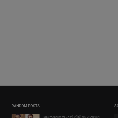
RANDOM POSTS
S
શાહરૂખખાન ભારતનો સૌથી વધુ મુલ્યવાન