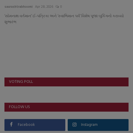
About Author
saurashtrabhoomi
Apr 28, 2026
0
‘સોમનાથ વર્તમાન’ ઈ-પત્રિકા અને ‘સ્વાભિમાન પર્વ’ વિશેષ પૂજા બુકિંગનો કરાવ્યો
Contact
શુભારંભ
Dipotsav Special
આંતરરાષ્ટ્રીય
રાષ્ટ્રીય
ગુજરાત
VOTING POLL
જુનાગઢ
FOLLOW US
Support US
બજારના સમાચાર
Facebook
Instagram