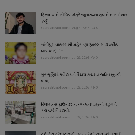
ફિલ્મ અને મીડિયા ક્ષેત્રે જૂનાગઢનાં યુવાને નામ રોશન
કર્યું
saurashtrabhoomi
Aug 4, 2026
0
ચાંદીપુરા વાયરસથી મહેસાણા જીલ્લામાં 4 વર્ષીય
બાળકીનું મોત...
saurashtrabhoomi
Jul 29, 2026
0
ગુરૂપૂણિર્માં પર્વે દાદાને રિયલ ડાયમંડ જડિત સુવર્ણ
વાઘા,...
saurashtrabhoomi
Jul 29, 2026
0
રિલાયન્સ ફાઉન્ડેશન - અક્ષયપાત્રની પહેલને
કલેક્ટરે બિરદાવી...
saurashtrabhoomi
Jul 29, 2026
0
હવે ઈરાક ઉપર અમેરીકા-સાઉદી અરબનો હવાઈ