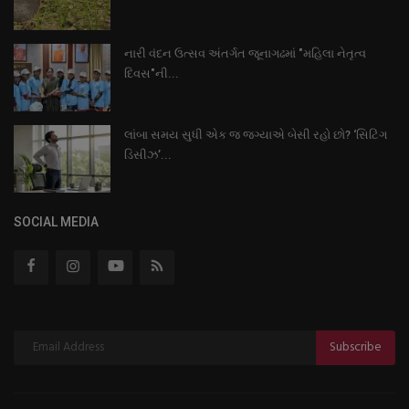
નારી વંદન ઉત્સવ અંતર્ગત જૂનાગઢમાં "મહિલા નેતૃત્વ
દિવસ"ની...
લાંબા સમય સુધી એક જ જગ્યાએ બેસી રહો છો? ‘સિટિંગ
ડિસીઝ’...
SOCIAL MEDIA
Subscribe