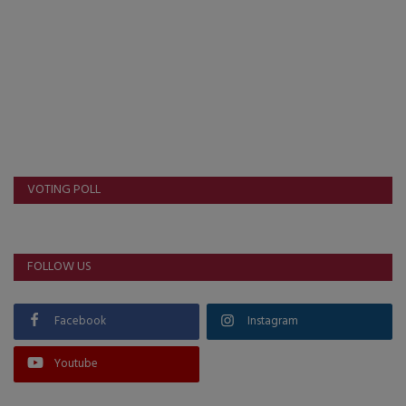
About Author
Contact
Dipotsav Special
આંતરરાષ્ટ્રીય
VOTING POLL
રાષ્ટ્રીય
ગુજરાત
FOLLOW US
જુનાગઢ
Facebook
Instagram
Support US
Youtube
બજારના સમાચાર