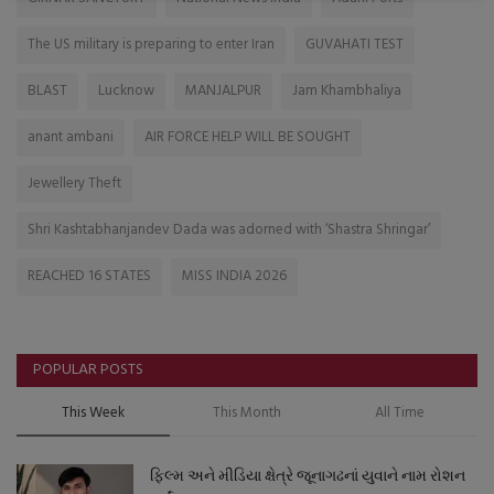
The US military is preparing to enter Iran
GUVAHATI TEST
BLAST
Lucknow
MANJALPUR
Jam Khambhaliya
anant ambani
AIR FORCE HELP WILL BE SOUGHT
Jewellery Theft
Shri Kashtabhanjandev Dada was adorned with ‘Shastra Shringar’
REACHED 16 STATES
MISS INDIA 2026
POPULAR POSTS
This Week
This Month
All Time
ફિલ્મ અને મીડિયા ક્ષેત્રે જૂનાગઢનાં યુવાને નામ રોશન