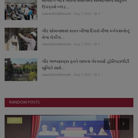
માંગરોળ બંદરે ખારવા સમાજની સંસ્થાઓના સંયુક્ત
ઉપક્રમે બ્લડ...
saurashtrabhoomi
Aug 7, 2026
0
ગીર સોમનાથમાં સતત બીજા દિવસે વીજ કનેકશનોનું
મેગા ચેકીંગ...
saurashtrabhoomi
Aug 7, 2026
0
ગીર અભ્યારણ્ય ફરતે ચાલતા ગેરકાયદે હોસ્પિટાલીટી
યુનિટો સામે...
saurashtrabhoomi
Aug 7, 2026
0
RANDOM POSTS
ગુજરાત