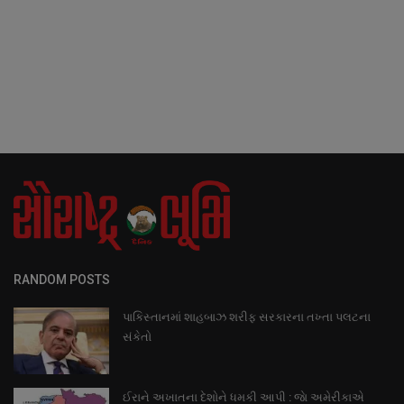
RANDOM POSTS
પાકિસ્તાનમાં શાહબાઝ શરીફ સરકારના તખ્તા પલટના
સંકેતો
ઈરાને અખાતના દેશોને ધમકી આપી : જાે અમેરીકાએ