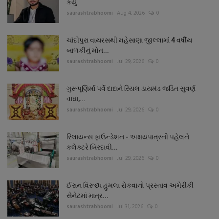
કર્યું
saurashtrabhoomi
Aug 4, 2026
0
ચાંદીપુરા વાયરસથી મહેસાણા જીલ્લામાં 4 વર્ષીય
બાળકીનું મોત...
saurashtrabhoomi
Jul 29, 2026
0
ગુરૂપૂણિર્માં પર્વે દાદાને રિયલ ડાયમંડ જડિત સુવર્ણ
વાઘા,...
saurashtrabhoomi
Jul 29, 2026
0
રિલાયન્સ ફાઉન્ડેશન - અક્ષયપાત્રની પહેલને
કલેક્ટરે બિરદાવી...
saurashtrabhoomi
Jul 29, 2026
0
ઈરાન વિરૂધ્ધ હુમલા રોકવાનો પ્રસ્તાવ અમેરીકી
સેનેટમાં માત્ર...
saurashtrabhoomi
Jul 31, 2026
0