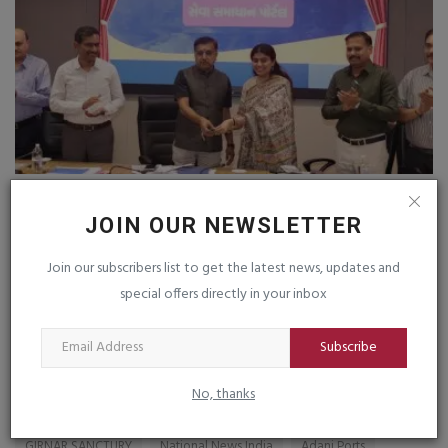
ા
ગુજરાતમાં શિક્ષકો માટે ‘સેવા સમાધાન પોર્ટલ’ લોન્ચ,
જ
હવે...
મ
JOIN OUR NEWSLETTER
saurashtrabhoomi
Aug 6, 2026
0
sa
Join our subscribers list to get the latest news, updates and
શિક્ષણ મંત્રી ડૉ. પ્રદ્યુમન વાજાએ કર્યું લોન્ચિંગ; રાજ્યના 3 લાખથી વધુ
special offers directly in your inbox
શિક્ષકોને...
Subscribe
TAGS
No, thanks
GIRNAR SANCTURY
National News India
Adani Ports