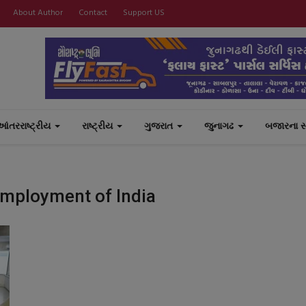
About Author
Contact
Support US
આંતરરાષ્ટ્રીય
રાષ્ટ્રીય
ગુજરાત
જુનાગઢ
બજારના 
Employment of India