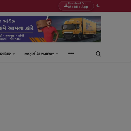
Download Our
Mobile App
સમાચાર
નાણાંકીય સમાચાર