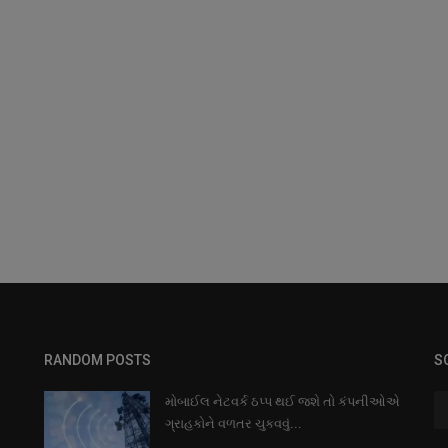
RANDOM POSTS
S
મોબાઈલ નેટવર્ક ઠપ્પ થઈ જશે તો કંપનીઓએ
ગ્રાહકોને વળતર ચુકવવું...