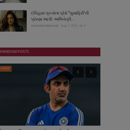
ઈતિહાસ પ્રત્યેના પ્રેમે “મુસાફિરી’ની
પ્રેરણા આપીઃ અભિનેત્રી...
saurashtrabhoomi
Aug 7, 2026
0
RANDOM POSTS
સ્પોર્ટ્સ
બોલિવૂડ