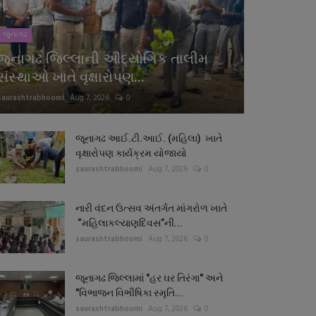
જુનાગઢ
જૂનાગઢ જિલ્લાની ઔદ્યોગિક તાલીમ
સંસ્થાઓ ખાતે વૃક્ષારોપણ...
saurashtrabhoomi
Aug 7, 2026
0
જૂનાગઢ આઈ.ટી.આઈ. (મહિલા) ખાતે
વૃક્ષારોપણ કાર્યક્રમ યોજાયો
saurashtrabhoomi
Aug 7, 2026
0
નારી વંદન ઉત્સવ અંતર્ગત માંગરોળ ખાતે
“મહિલાકલ્યાણદિવસ”ની...
saurashtrabhoomi
Aug 7, 2026
0
જૂનાગઢ જિલ્લામાં "હર ઘર તિરંગા" અને
"વિભાજન વિભીષિકા સ્મૃતિ...
saurashtrabhoomi
Aug 7, 2026
0