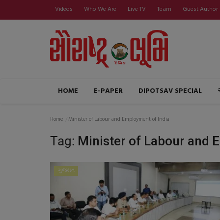
Videos
Who We Are
Live TV
Team
Guest Author
HOME
E-PAPER
DIPOTSAV SPECIAL
Home
Minister of Labour and Employment of India
Tag:
Minister of Labour and 
ગુજરાત