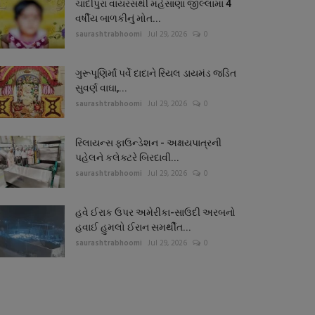
ચાંદીપુરા વાયરસથી મહેસાણા જીલ્લામાં 4
વર્ષીય બાળકીનું મોત...
saurashtrabhoomi
Jul 29, 2026
0
ગુરૂપૂણિર્માં પર્વે દાદાને રિયલ ડાયમંડ જડિત
સુવર્ણ વાઘા,...
saurashtrabhoomi
Jul 29, 2026
0
રિલાયન્સ ફાઉન્ડેશન - અક્ષયપાત્રની
પહેલને કલેક્ટરે બિરદાવી...
saurashtrabhoomi
Jul 29, 2026
0
હવે ઈરાક ઉપર અમેરીકા-સાઉદી અરબનો
હવાઈ હુમલો ઈરાન સમર્થીત...
saurashtrabhoomi
Jul 29, 2026
0