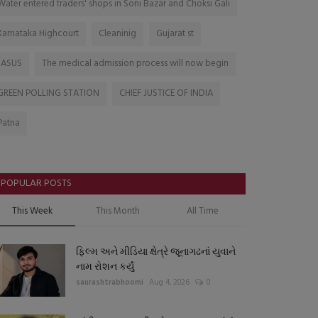
Water entered traders' shops in Soni Bazar and Choksi Gali
Karnataka Highcourt
Cleaninig
Gujarat st
JASUS
The medical admission process will now begin
GREEN POLLING STATION
CHIEF JUSTICE OF INDIA
Patna
POPULAR POSTS
This Week
This Month
All Time
ફિલ્મ અને મીડિયા ક્ષેત્રે જૂનાગઢનાં યુવાને
નામ રોશન કર્યું
saurashtrabhoomi
Aug 4, 2026
0