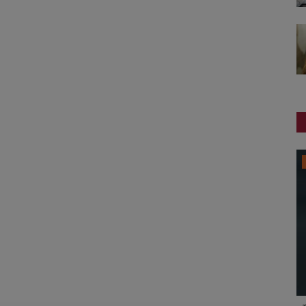
સ્વાસ્થ્ય