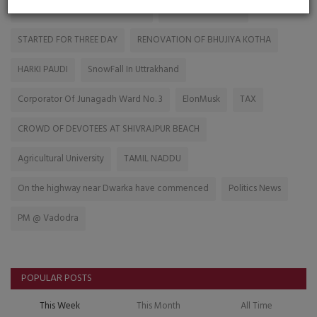
CRORS TRAFFIC SIGNAL ARE OFF
PUNJAB MARRIAGE
STARTED FOR THREE DAY
RENOVATION OF BHUJIYA KOTHA
HARKI PAUDI
SnowFall In Uttrakhand
Corporator Of Junagadh Ward No. 3
ElonMusk
TAX
CROWD OF DEVOTEES AT SHIVRAJPUR BEACH
Agricultural University
TAMIL NADDU
On the highway near Dwarka have commenced
Politics News
PM @ Vadodra
POPULAR POSTS
This Week
This Month
All Time