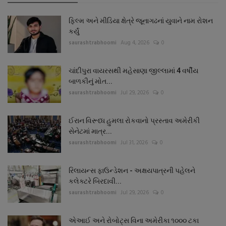
ફિલ્મ અને મીડિયા ક્ષેત્રે જૂનાગઢનાં યુવાને નામ રોશન
કર્યું
saurashtrabhoomi
Aug 4, 2026
0
ચાંદીપુરા વાયરસથી મહેસાણા જીલ્લામાં 4 વર્ષીય
બાળકીનું મોત...
saurashtrabhoomi
Jul 29, 2026
0
ઈરાન વિરૂધ્ધ હુમલા રોકવાનો પ્રસ્તાવ અમેરીકી
સેનેટમાં માત્ર...
saurashtrabhoomi
Jul 31, 2026
0
રિલાયન્સ ફાઉન્ડેશન - અક્ષયપાત્રની પહેલને
કલેક્ટરે બિરદાવી...
saurashtrabhoomi
Jul 29, 2026
0
એઆઈ અને રોબોટ્સ વિના અમેરીકા ૧૦૦૦ ટકા