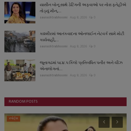
યાસીન બોનૂ સાથે ડેટિંગની અફવાઓ પર નોરા ફતેહીએ
તોડ્યું મૌન,...
saurashtrabhoomi
Aug 8, 2026
0
કાશ્મીરમાં આતંકવાદના ઓનલાઈન નેટવર્ક સામે મોટી
કાર્યવાહી,...
saurashtrabhoomi
Aug 8, 2026
0
જૂનાગઢમાં ૫૮૪.૫ કિલો પ્રતિબંધિત પનીર અને ચીઝ
એનાલોગનાં...
saurashtrabhoomi
Aug 8, 2026
0
RANDOM POSTS
સ્પોર્ટ્સ