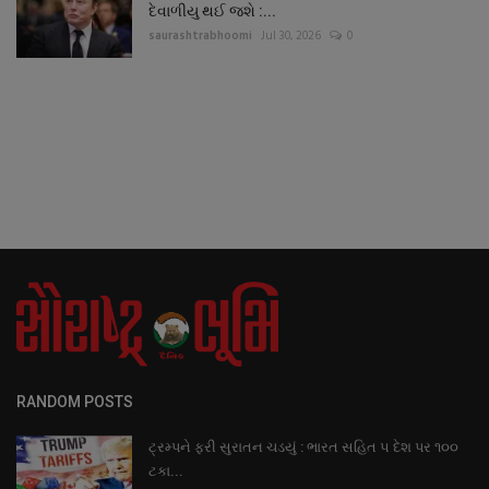
દેવાળીયુ થઈ જશે :...
saurashtrabhoomi
Jul 30, 2026
0
RANDOM POSTS
ટ્રમ્પને ફરી સુરાતન ચડયું : ભારત સહિત ૫ દેશ પર ૧૦૦
ટકા...