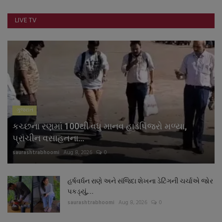
નાણાંકીય સમાચાર
LIVE TV
સ્થાનિક સમાચાર
સ્પોર્ટ્સ
રાશિફળ
ગુજરાત
ગુનાખોરી
કચ્છના રણમાં 100થી વધુ માનવ હાડપિંજરો મળ્યા,
બોલિવૂડ
પ્રાચીન વસાહતના...
saurashtrabhoomi
Aug 8, 2026
0
સ્વાસ્થ્ય
હર્ષવર્ધન રાણે અને સંજિદા શેખના ડેટિંગની ચર્ચાએ જોર
પકડ્યું,...
saurashtrabhoomi
Aug 8, 2026
0