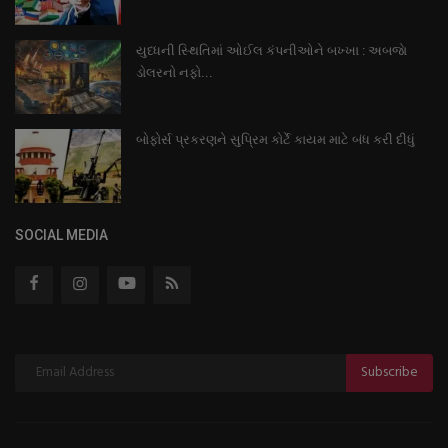
યુધ્ધની સ્થિતિમાં ઓઈલ કંપનીઓને બખ્ખા : અબજાે
ડોલરનો નફો...
બોફોર્સ પ્રકરણને સુપ્રિમ કોર્ટે કાયમ માટે બંધ કરી દીધું
SOCIAL MEDIA
Subscribe