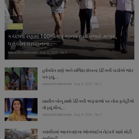
નાણાંકીય સમાચાર
સ્થાનિક સમાચાર
ગુજરાત
કચ્છના રણમાં 100થી વધુ માનવ હાડપિંજરો મળ્યા,
સ્પોર્ટ્સ
પ્રાચીન વસાહતના...
saurashtrabhoomi
Aug 8, 2026
0
રાશિફળ
ગુનાખોરી
હર્ષવર્ધન રાણે અને સંજિદા શેખના ડેટિંગની ચર્ચાએ જોર
પકડ્યું,...
saurashtrabhoomi
Aug 8, 2026
0
બોલિવૂડ
યાસીન બોનૂ સાથે ડેટિંગની અફવાઓ પર નોરા ફતેહીએ
સ્વાસ્થ્ય
તોડ્યું મૌન,...
saurashtrabhoomi
Aug 8, 2026
0
કાશ્મીરમાં આતંકવાદના ઓનલાઈન નેટવર્ક સામે મોટી
કાર્યવાહી,...