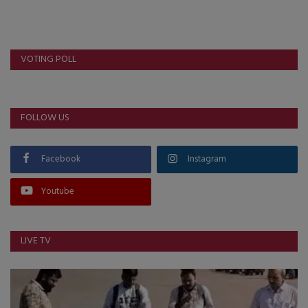
About Author
Contact
VOTING POLL
Dipotsav Special
આંતરરાષ્ટ્રીય
FOLLOW US
રાષ્ટ્રીય
Facebook
Instagram
ગુજરાત
Youtube
જુનાગઢ
LIVE TV
Support US
બજારના સમાચાર