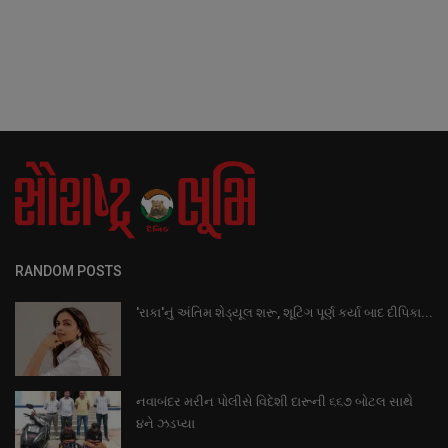
RANDOM POSTS
'રાકા'નું અંતિમ શેડ્યૂલ શરૂ, શૂટિંગ પૂર્ણ કર્યા બાદ દીપિકા...
નવાબંદર મરીન પોલીસે વિદેશી દારૂની ૬૬૭ બોટલ સાથે
૪ને ઝડપ્યા