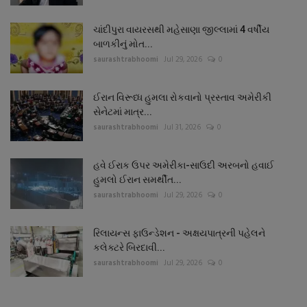
ચાંદીપુરા વાયરસથી મહેસાણા જીલ્લામાં 4 વર્ષીય
બાળકીનું મોત...
saurashtrabhoomi
Jul 29, 2026
0
ઈરાન વિરૂધ્ધ હુમલા રોકવાનો પ્રસ્તાવ અમેરીકી
સેનેટમાં માત્ર...
saurashtrabhoomi
Jul 31, 2026
0
હવે ઈરાક ઉપર અમેરીકા-સાઉદી અરબનો હવાઈ
હુમલો ઈરાન સમર્થીત...
saurashtrabhoomi
Jul 29, 2026
0
રિલાયન્સ ફાઉન્ડેશન - અક્ષયપાત્રની પહેલને
કલેક્ટરે બિરદાવી...
saurashtrabhoomi
Jul 29, 2026
0