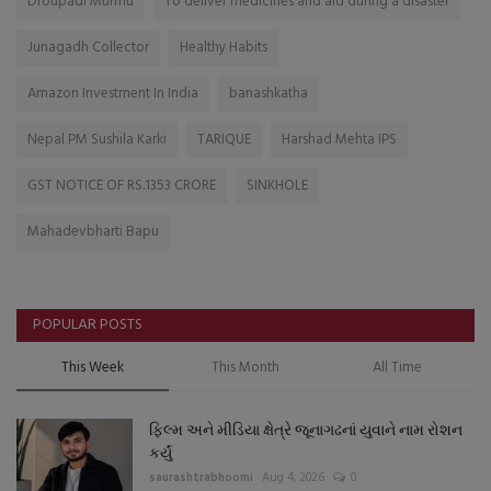
Droupadi Murmu
To deliver medicines and aid during a disaster
Junagadh Collector
Healthy Habits
Amazon Investment In India
banashkatha
Nepal PM Sushila Karki
TARIQUE
Harshad Mehta IPS
GST NOTICE OF RS.1353 CRORE
SINKHOLE
Mahadevbharti Bapu
POPULAR POSTS
This Week
This Month
All Time
ફિલ્મ અને મીડિયા ક્ષેત્રે જૂનાગઢનાં યુવાને નામ રોશન
કર્યું
saurashtrabhoomi
Aug 4, 2026
0