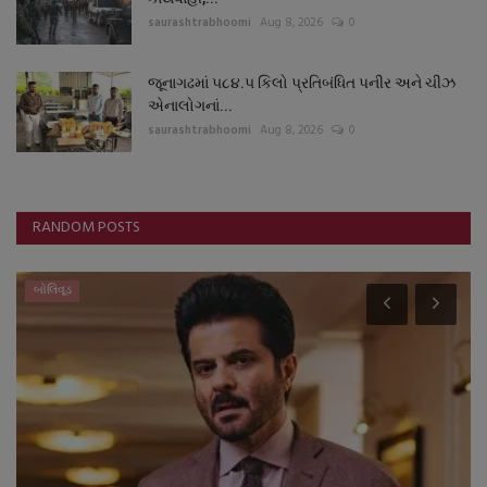
saurashtrabhoomi
Aug 8, 2026
0
જૂનાગઢમાં ૫૮૪.૫ કિલો પ્રતિબંધિત પનીર અને ચીઝ
એનાલોગનાં...
saurashtrabhoomi
Aug 8, 2026
0
RANDOM POSTS
બોલિવૂડ