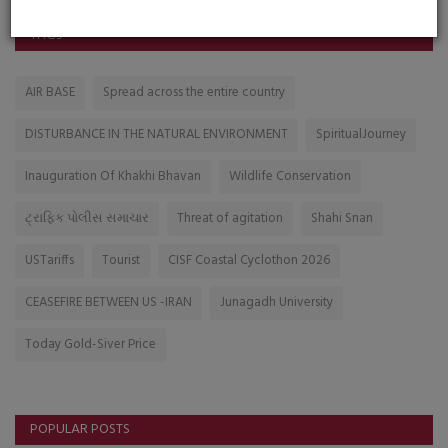
TAGS
AIR BASE
Spread across the entire country
DISTURBANCE IN THE NATURAL ENVIRONMENT
SpiritualJourney
Inauguration Of Khakhi Bhavan
Wildlife Conservation
ટ્રાફિક પોલીસ સમાચાર
Threat of agitation
Shahi Snan
USTariffs
Tourist
CISF Coastal Cyclothon 2026
CEASEFIRE BETWEEN US -IRAN
Junagadh University
Today Gold-Siver Price
POPULAR POSTS