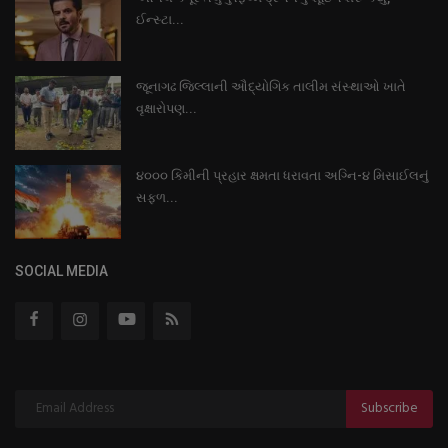
ઈન્સ્ટા...
જૂનાગઢ જિલ્લાની ઔદ્યોગિક તાલીમ સંસ્થાઓ ખાતે
વૃક્ષારોપણ...
૪૦૦૦ કિમીની પ્રહાર ક્ષમતા ધરાવતા અગ્નિ-૪ મિસાઈલનું
સફળ...
SOCIAL MEDIA
Subscribe