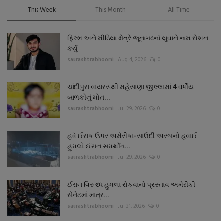
This Week
This Month
All Time
ફિલ્મ અને મીડિયા ક્ષેત્રે જૂનાગઢનાં યુવાને નામ રોશન
કર્યું
saurashtrabhoomi
Aug 4, 2026
0
ચાંદીપુરા વાયરસથી મહેસાણા જીલ્લામાં 4 વર્ષીય
બાળકીનું મોત...
saurashtrabhoomi
Jul 29, 2026
0
હવે ઈરાક ઉપર અમેરીકા-સાઉદી અરબનો હવાઈ
હુમલો ઈરાન સમર્થીત...
saurashtrabhoomi
Jul 29, 2026
0
ઈરાન વિરૂધ્ધ હુમલા રોકવાનો પ્રસ્તાવ અમેરીકી
સેનેટમાં માત્ર...
saurashtrabhoomi
Jul 31, 2026
0