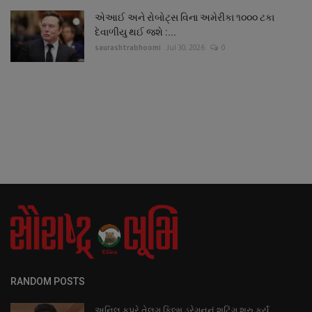
એઆઈ અને રોબોટ્સ વિના અમેરીકા ૧૦૦૦ ટકા
દેવાળીયુ થઈ જશે :...
saurashtrabhoomi
Jul 30, 2026
0
RANDOM POSTS
અનિલ કપૂરે તેલુગુ ફિલ્મ ડ્રેગનનું શૂટિંગ શરુ કર્યું,