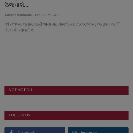
About Author
ઉજવાશે...
saurashtrabhoomi
Dec 9, 2025
0
Contact
વર્ષ ર૦૧૬માં જૂનાગઢવાસીઓના સહયોગથી રૂા. ર૧,૦૦,૦૦૦નું અનુદાન આર્મી
બેટલ કેઝયુલટીઝ...
Dipotsav Special
આંતરરાષ્ટ્રીય
રાષ્ટ્રીય
ગુજરાત
VOTING POLL
જુનાગઢ
Support US
FOLLOW US
બજારના સમાચાર