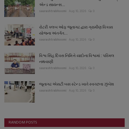
એન્ડ સાયન્સ...
saurashtrabhoomi
Aug 10, 2026
0
રોટરી ક્લબ ઓફ જૂનાગઢ દ્વારા ગ્રામીણ વિકાસ
યોજના અંતર્ગત...
saurashtrabhoomi
Aug 10, 2026
0
વિશ્વ સિંહ દિવસ નિમિત્તે યાદોના વિશ્વમાં : પરિમલ
નથવાણી
saurashtrabhoomi
Aug 10, 2026
0
જૂનાગઢ એસટી બસ સ્ટેન્ડ ખાતે સ્વચ્છતા ઝુંબેશ
saurashtrabhoomi
Aug 10, 2026
0
RANDOM POSTS