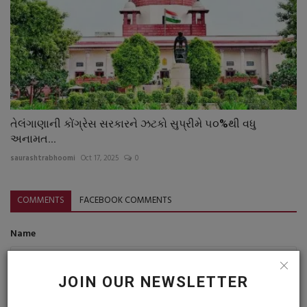
તેલંગાણાની કોંગ્રેસ સરકારને ઝટકો સુપ્રીમે ૫૦%થી વધુ
અનામત...
saurashtrabhoomi
Oct 17, 2025
0
COMMENTS
FACEBOOK COMMENTS
Name
JOIN OUR NEWSLETTER
Email