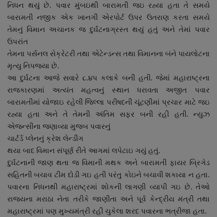
નિધન થયું છે. પવાર મુંબઇથી બારામતી જઇ રહ્યા હતા તે સમયે
નાણાંકીય સમાચાર
બારામતી નજીક એક ખાનગી એરપોર્ટ ઉપર ઉતરાણ કરતા સમયે
તેમનું વિમાન અચાનક જ દુર્ઘટનાગ્રસ્ત થયું હતું અને તેમાં પવાર
સ્થાનિક સમાચાર
ઉપરાંત
તેમના પર્સનલ સેક્રેટરી તથા એટેન્ડન્સ તથા વિમાનના બંને પાયલોટના
સ્પોર્ટ્સ
મૃત્યુ નિપજયા છે.
આ દુર્ઘટના આજે સવારે ૮.૪પ કલાકે બની હતી. જેમાં મહારાષ્ટ્રના
રાશિફળ
રાજકારણમાં અત્યંત મહત્વનું સ્થાન ધરાવતા અજીત પવાર
બારામતીમાં યોજાઇ રહેલી જિલ્લા પરીષદની ચૂંટણીમાં પ્રચાર માટે જઇ
ગુનાખોરી
રહ્યા હતા અને તે તેમની અંતિમ સફર બની રહી હતી. ન્યુઝ
એજન્સીના જણાવ્યા મુજબ પવારનું
બોલિવૂડ
ચાર્ટર્ડ પ્લેનનું ક્રેશ લેન્ડીંગ
થયા બાદ વિમાન સંપૂર્ણ રીતે આગમાં લપેટાઇ ગયું હતું.
સ્વાસ્થ્ય
દુર્ઘટનાની જાણ થતા જ વિમાની મથક અને બારામતી ફાયર બ્રિગેડ
સહિતની બચાવ ટીમ દોડી ગઇ હતી પરંતુ કોઇને બચાવી શકાયા ન હતા.
પવારના નિધનથી મહારાષ્ટ્રમાં શોકની લાગણી વ્યાપી ગઇ છે. તેઓ
રાજયના મરાઠા નેતા તરીકે જાણીતા અને પૂર્વ કેન્દ્રીય મંત્રી તથા
મહારાષ્ટ્રમાં પણ મુખ્યમંત્રી રહી ચુકેલા શરદ પવારના ભત્રીજા હતા.