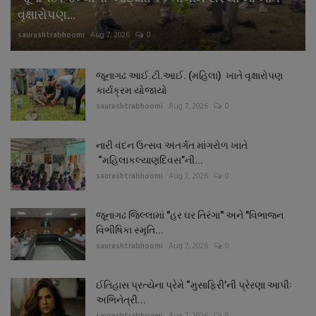
વૃક્ષારોપણ...
saurashtrabhoomi
Aug 7, 2026
0
જૂનાગઢ આઈ.ટી.આઈ. (મહિલા) ખાતે વૃક્ષારોપણ
કાર્યક્રમ યોજાયો
saurashtrabhoomi
Aug 7, 2026
0
નારી વંદન ઉત્સવ અંતર્ગત માંગરોળ ખાતે
“મહિલાકલ્યાણદિવસ”ની...
saurashtrabhoomi
Aug 7, 2026
0
જૂનાગઢ જિલ્લામાં "હર ઘર તિરંગા" અને "વિભાજન
વિભીષિકા સ્મૃતિ...
saurashtrabhoomi
Aug 7, 2026
0
ઈતિહાસ પ્રત્યેના પ્રેમે “મુસાફિરી’ની પ્રેરણા આપીઃ
અભિનેત્રી...
saurashtrabhoomi
Aug 7, 2026
0