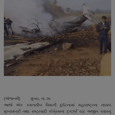
About Author
Contact
Dipotsav Special
આંતરરાષ્ટ્રીય
રાષ્ટ્રીય
ગુજરાત
જુનાગઢ
Support US
(એજન્સી) મુંબઇ, તા. ૨૮
આજે એક કમનસીબ વિમાની દુર્ઘટનામાં મહારાષ્ટ્રના નાયબ
બજારના સમાચાર
મુખ્યમંત્રી તથા રાષ્ટ્રવાદી કોંગે્રસના દ્ગઝ્રઁ વડા અજીત પવારનું