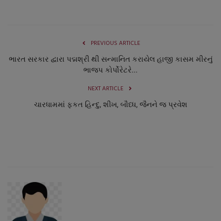
PREVIOUS ARTICLE
ભારત સરકાર દ્વારા પદ્મશ્રી થી સન્માનિત કરાયેલ હાજી કાસમ મીરનું
ભાજપ કોર્પોરેટરે...
NEXT ARTICLE
ચારધામમાં ફકત હિન્દુ, શીખ, બૌધ્ધ, જૈનને જ પ્રવેશ