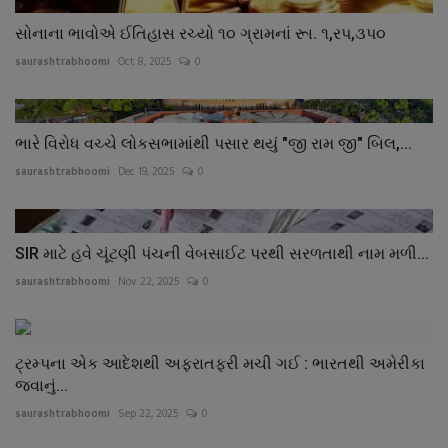
સોનાના ભાવોએ ઈતિહાસ રચ્યો ૧૦ ગ્રામનાં રૂા. ૧,રપ,૩પ૦
saurashtrabhoomi
Oct 8, 2025
0
ભારે વિરોધ વચ્ચે લોકસભામાંથી પસાર થયું "જી રામ જી" બિલ,...
saurashtrabhoomi
Dec 19, 2025
0
SIR માટે હવે ચૂંટણી પંચની વેબસાઈટ પરથી સરળતાથી નામ મળી...
saurashtrabhoomi
Nov 22, 2025
0
ટ્રમ્પના એક આદેશથી અફરાતફરી મચી ગઈ : ભારતથી અમેરીકા
જવાનું...
saurashtrabhoomi
Sep 22, 2025
0