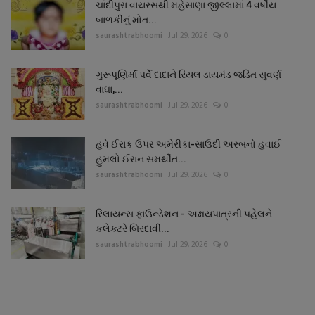
ચાંદીપુરા વાયરસથી મહેસાણા જીલ્લામાં 4 વર્ષીય
બાળકીનું મોત...
saurashtrabhoomi
Jul 29, 2026
0
ગુરૂપૂણિર્માં પર્વે દાદાને રિયલ ડાયમંડ જડિત સુવર્ણ
વાઘા,...
saurashtrabhoomi
Jul 29, 2026
0
હવે ઈરાક ઉપર અમેરીકા-સાઉદી અરબનો હવાઈ
હુમલો ઈરાન સમર્થીત...
saurashtrabhoomi
Jul 29, 2026
0
રિલાયન્સ ફાઉન્ડેશન - અક્ષયપાત્રની પહેલને
કલેક્ટરે બિરદાવી...
saurashtrabhoomi
Jul 29, 2026
0