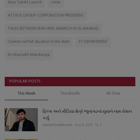
New Tablet Launch
crime
ATTACK ON BJP CORPORATION PRESIDENT
TALKS BETWEEN IRAN AND AMERICA IN ISLAMABAD
Current rainfall situation in the state
ST DEPARTMENT
Dr. Mansukh Mandaviya
POPULAR POSTS
This Week
This Month
All Time
ફિલ્મ અને મીડિયા ક્ષેત્રે જૂનાગઢનાં યુવાને નામ રોશન
કર્યું
saurashtrabhoomi
Aug 4, 2026
0