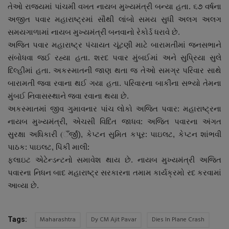
તેઓ રાજયમાં પાંચમી વખત નાયબ મુખ્યમંત્રી બન્યા હતા. ૬૭ વર્ષના
અજીત પવાર મહારાષ્ટ્રમાં સૌથી લાંબો સમય સુધી અલગ અલગ
સમયગાળામાં નાયબ મુખ્યમંત્રી બનવાનો રેકોર્ડ ધરાવે છે.
અજિત પવાર મહારાષ્ટ્ર પંચાયત ચૂંટણી માટે બારામતીમાં જનસભાને
સંબોધવા જઈ રહ્યા હતા. શરદ પવાર મુંબઈમાં અને સુપ્રિયા સુલે
દિલ્હીમાં હતા. અકસ્માતની જાણ થતા જ તેઓ સમગ્ર પરિવાર સાથે
બારામતી જવા રવાના થઈ ગયા હતા. પરિવારના બાકીના સભ્યો તેમના
મુંબઈ નિવાસસ્થાને જવા રવાના થયા છે.
અકસ્માતમાં જીવ ગુમાવનાર ૫ાંચ લોકો અજિત પવાર: મહારાષ્ટ્રના
નાયબ મુખ્યમંત્રી, એચસી વિદિત જાધવ: અજિત પવારના અંગત
સુરક્ષા અધિકારી (ઁર્જીં), કેપ્ટન સુમિત કપૂર: પાઇલટ, કેપ્ટન શાંભવી
પાઠક: પાઇલટ, પિંકી માલી:
ફ્લાઇટ એટેન્ડન્ટનો સમાવેશ થાય છે. નાયબ મુખ્યમંત્રી અજિત
પવારના નિધન બાદ મહારાષ્ટ્ર સરકારના તમામ કાર્યક્રમો રદ કરવામાં
આવ્યા છે.
Maharashtra
Dy CM Ajit Pavar
Dies In Plane Crash
Tags: