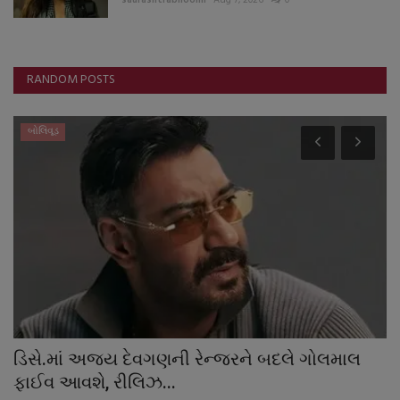
RANDOM POSTS
બોલિવૂડ
ડિસે.માં અજય દેવગણની રેન્જરને બદલે ગોલમાલ
ઘ
ફાઈવ આવશે, રીલિઝ...
સ