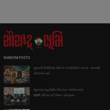
RANDOM POSTS
યુધ્ધની સ્થિતિમાં ઓઈલ કંપનીઓને બખ્ખા : અબજાે
ડોલરનો નફો...
જૂનાગઢ બહાઉદ્દીન વિનયન કોલેજ ખાતે
SSIP સેન્સિટાઈઝેશન પ્રોગ્રામ...