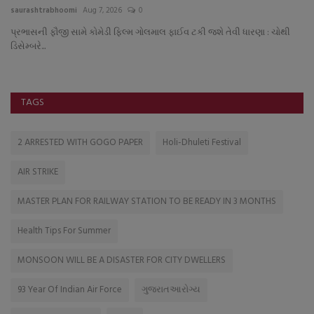
saurashtrabhoomi
Aug 7, 2026
0
sa
પ્રભાસની ફૌજી સામે કોમેડી ફિલ્મ ગોલમાલ ફાઈવ ટકી જશે તેવી ધારણા : ચોથી
મા
ડિસેમ્બરે...
મન
TAGS
2 ARRESTED WITH GOGO PAPER
Holi-Dhuleti Festival
AIR STRIKE
MASTER PLAN FOR RAILWAY STATION TO BE READY IN 3 MONTHS
Health Tips For Summer
MONSOON WILL BE A DISASTER FOR CITY DWELLERS
93 Year Of Indian Air Force
ગુજરાતઆરોગ્ય