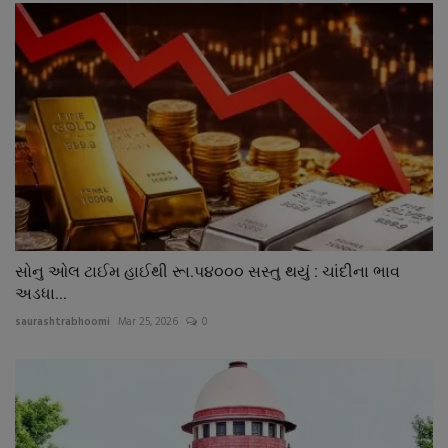
સોનુ ઓલ ટાઈમ હાઈથી રૂા.પ૪૦૦૦ સસ્તુ થયું : ચાંદીના ભાવ
અડધા...
saurashtrabhoomi
Mar 25, 2026
0