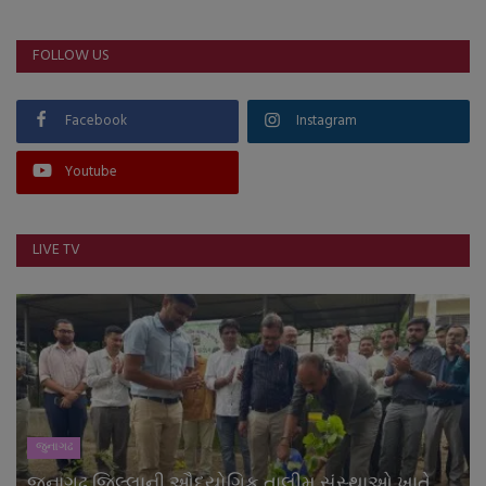
FOLLOW US
Facebook
Instagram
Youtube
LIVE TV
જુનાગઢ
જૂનાગઢ જિલ્લાની ઔદ્યોગિક તાલીમ સંસ્થાઓ ખાતે