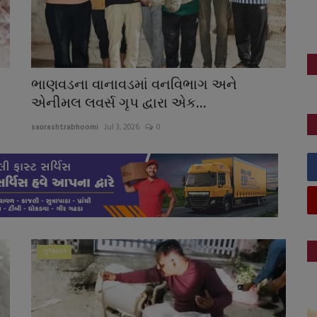
ભાણવડના વાનાવડમાં વનવિભાગ અને
એનીમલ લવર્સ ગૃપ દ્વારા એક...
saurashtrabhoomi
Jul 3, 2026
0
ગુજરાત