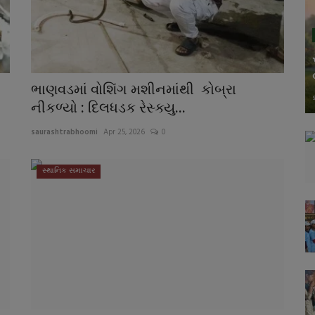
ભાણવડમાં વોશિંગ મશીનમાંથી કોબ્રા
નીકળ્યો : દિલધડક રેસ્ક્યુ...
saurashtrabhoomi
Apr 25, 2026
0
સ્થાનિક સમાચાર