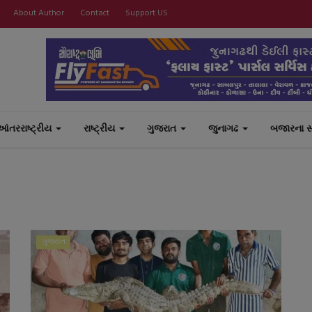
About Author
Contact
Support US
આંતરરાષ્ટ્રીય
રાષ્ટ્રીય
ગુજરાત
જુનાગઢ
બજારના 
ગુજરાત