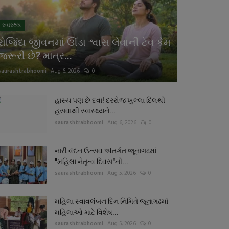
સ્વાસ્થ્ય
રોજિંદા જીવનમાં ઊંડા શ્વાસ લેવાની ટેવ કેમ
જરૂરી છે? માત્ર...
saurashtrabhoomi
Aug 6, 2026
0
હાસ્ય પણ છે દવા! દરરોજ ખુલ્લા દિલથી
હસવાથી સ્વાસ્થ્યને...
saurashtrabhoomi
Aug 6, 2026
0
નારી વંદન ઉત્સવ અંતર્ગત જૂનાગઢમાં
"મહિલા નેતૃત્વ દિવસ"ની...
saurashtrabhoomi
Aug 5, 2026
0
મહિલા સ્વાવલંબન દિન નિમિતે જૂનાગઢમાં
મહિલાઓ માટે વિશેષ...
saurashtrabhoomi
Aug 5, 2026
0