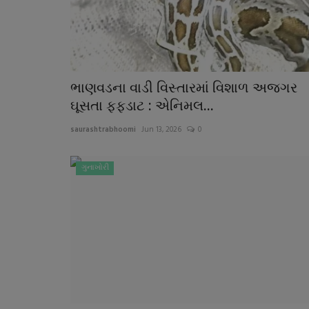
ભાણવડના વાડી વિસ્તારમાં વિશાળ અજગર
ઘૂસતા ફફડાટ : એનિમલ...
saurashtrabhoomi
Jun 13, 2026
0
ગુનાખોરી