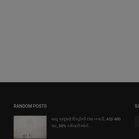
RANDOM POSTS
S
વાયુ પ્રદૂષણે દિલ્હીની દશા બગાડી, AQI 400
પાર, 50% કર્મચારીઓને...