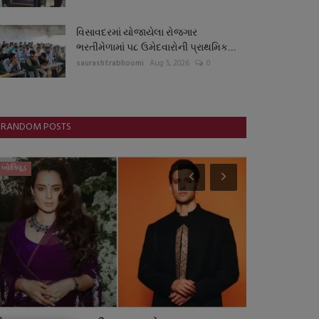
વિસાવદરમાં યોજાયેલા રોજગાર
ભરતીમેળામાં ૫૮ ઉમેદવારોની પ્રાથમિક...
saurashtrabhoomi
Aug 5, 2026
0
RANDOM POSTS
બોલિવૂડ
ગુજરાત