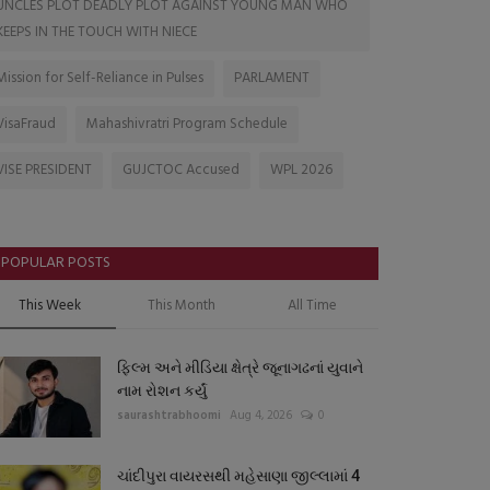
UNCLES PLOT DEADLY PLOT AGAINST YOUNG MAN WHO
KEEPS IN THE TOUCH WITH NIECE
Mission for Self-Reliance in Pulses
PARLAMENT
VisaFraud
Mahashivratri Program Schedule
VISE PRESIDENT
GUJCTOC Accused
WPL 2026
POPULAR POSTS
This Week
This Month
All Time
ફિલ્મ અને મીડિયા ક્ષેત્રે જૂનાગઢનાં યુવાને
નામ રોશન કર્યું
saurashtrabhoomi
Aug 4, 2026
0
ચાંદીપુરા વાયરસથી મહેસાણા જીલ્લામાં 4