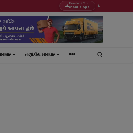
Download Our
Mobile App
સમાચાર
નાણાંકીય સમાચાર