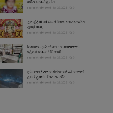
વર્ષીય બાળકીનું મોત...
saurashtrabhoomi
Jul 29, 2026
0
ગુરૂપૂણિર્માં પર્વે દાદાને રિયલ ડાયમંડ જડિત
સુવર્ણ વાઘા,...
saurashtrabhoomi
Jul 29, 2026
0
રિલાયન્સ ફાઉન્ડેશન - અક્ષયપાત્રની
પહેલને કલેક્ટરે બિરદાવી...
saurashtrabhoomi
Jul 29, 2026
0
હવે ઈરાક ઉપર અમેરીકા-સાઉદી અરબનો
હવાઈ હુમલો ઈરાન સમર્થીત...
saurashtrabhoomi
Jul 29, 2026
0