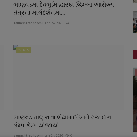
ભાણવડમાં દેવભુમિ દ્વારકા જિલ્લા આરોગ્ય
તંત્રના માર્ગદર્શનમાં...
saurashtrabhoomi
Feb 24, 2026
0
ગુજરાત
આંતરરાષ્ટ્રીય
ભાણવડ તાલુકાના શેઢાખાઈ ખાતે રક્તદાન
કેમ્પ કેમ્પ યોજાયો
saurashtrabhoomi
Jan 24, 2026
0