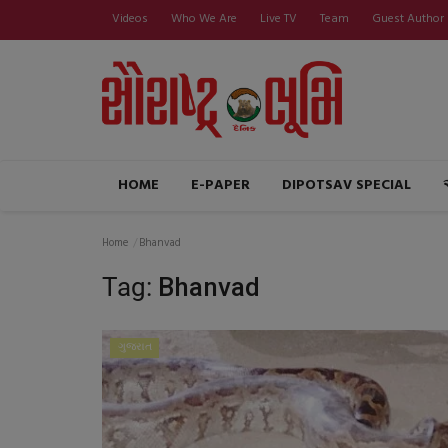
Videos
Who We Are
Live TV
Team
Guest Author
HOME
E-PAPER
DIPOTSAV SPECIAL
Home
Bhanvad
Tag:
Bhanvad
ગુજરાત