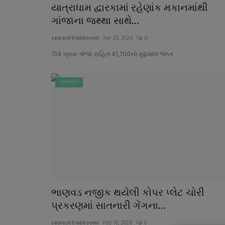
યાત્રાધામ દ્વારકામાં રહેણાંક મકાનમાંથી
ગાંજાના જથ્થા સાથે...
saurashtrabhoomi
Apr 25, 2026
0
734 ગ્રામ ગાંજા સહિત 41,700નો મુદ્દામાલ જપ્ત
ગુનાખોરી
ગુનાખોરી
ભાણવડ નજીક થયેલી કોપર પ્લેટ ચોરી
પ્રકરણમાં સાતનારી ગેંગના...
saurashtrabhoomi
Feb 16, 2026
0