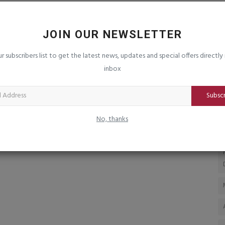
દેશી દારૂ
હવે ઈરાક ઉપર અમેરીકા-સાઉદી અરબનો
એ
હવાઈ હુમલો ઈરાન સમર્થીત...
ર
JOIN OUR NEWSLETTER
saurashtrabhoomi
Jul 29, 2026
0
sa
કં
ur subscribers list to get the latest news, updates and special offers directly 
20
inbox
Subsc
No, thanks