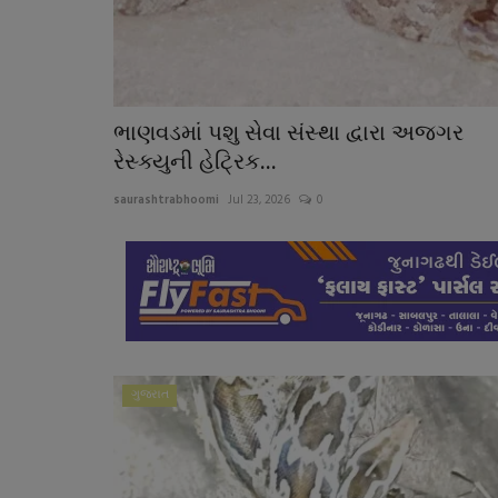
ભાણવડમાં પશુ સેવા સંસ્થા દ્વારા અજગર
રેસ્ક્યુની હેટ્રિક...
saurashtrabhoomi
Jul 23, 2026
0
ગુજરાત